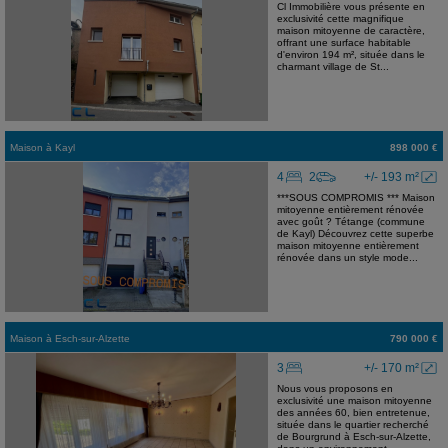
Cl Immobilière vous présente en
exclusivité cette magnifique
maison mitoyenne de caractère,
offrant une surface habitable
d'environ 194 m², située dans le
charmant village de St...
Maison
à
Kayl
898 000 €
4
2
+/- 193 m²
***SOUS COMPROMIS *** Maison
mitoyenne entièrement rénovée
avec goût ? Tétange (commune
de Kayl) Découvrez cette superbe
maison mitoyenne entièrement
rénovée dans un style mode...
Maison
à
Esch-sur-Alzette
790 000 €
3
+/- 170 m²
Nous vous proposons en
exclusivité une maison mitoyenne
des années 60, bien entretenue,
située dans le quartier recherché
de Bourgrund à Esch-sur-Alzette,