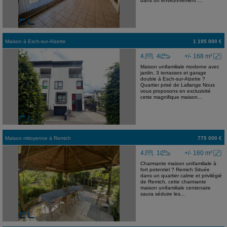
dans un environnement ...
Maison
à
Esch-sur-Alzette
1 195 000 €
4
4
+/- 168 m²
Maison unifamiliale moderne avec
jardin, 3 terrasses et garage
double à Esch-sur-Alzette ?
Quartier prisé de Lallange Nous
vous proposons en exclusivité
cette magnifique maison...
Maison mitoyenne
à
Remich
775 000 €
4
1
+/- 160 m²
Charmante maison unifamiliale à
fort potentiel ? Remich Située
dans un quartier calme et privilégié
de Remich, cette charmante
maison unifamiliale centenaire
saura séduire les...