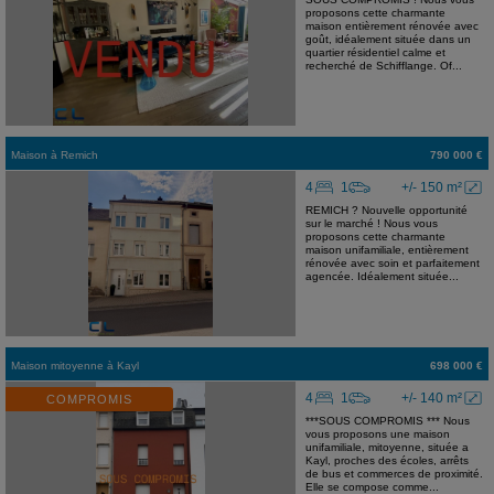
proposons cette charmante
maison entièrement rénovée avec
goût, idéalement située dans un
quartier résidentiel calme et
recherché de Schifflange. Of...
Maison
à
Remich
790 000 €
4
1
+/- 150 m²
REMICH ? Nouvelle opportunité
sur le marché ! Nous vous
proposons cette charmante
maison unifamiliale, entièrement
rénovée avec soin et parfaitement
agencée. Idéalement située...
Maison mitoyenne
à
Kayl
698 000 €
4
1
+/- 140 m²
COMPROMIS
***SOUS COMPROMIS *** Nous
vous proposons une maison
unifamiliale, mitoyenne, située a
Kayl, proches des écoles, arrêts
de bus et commerces de proximité.
Elle se compose comme...