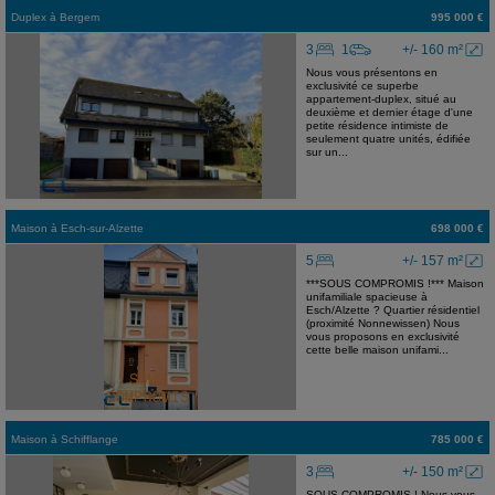
Duplex
à
Bergem
995 000 €
3
1
+/- 160 m²
Nous vous présentons en
exclusivité ce superbe
appartement-duplex, situé au
deuxième et dernier étage d'une
petite résidence intimiste de
seulement quatre unités, édifiée
sur un...
Maison
à
Esch-sur-Alzette
698 000 €
5
+/- 157 m²
***SOUS COMPROMIS !*** Maison
unifamiliale spacieuse à
Esch/Alzette ? Quartier résidentiel
(proximité Nonnewissen) Nous
vous proposons en exclusivité
cette belle maison unifami...
Maison
à
Schifflange
785 000 €
3
+/- 150 m²
SOUS COMPROMIS ! Nous vous