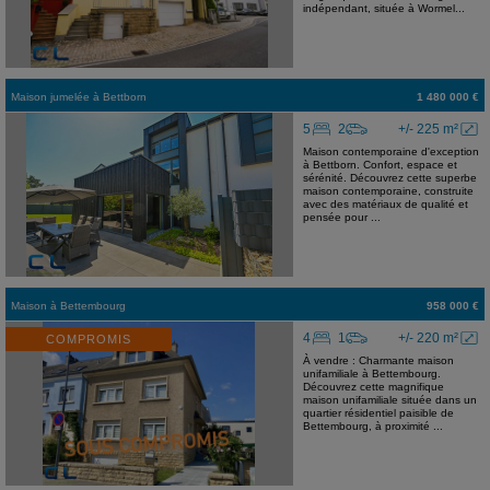
indépendant, située à Wormel...
Maison jumelée
à
Bettborn
1 480 000 €
5
2
+/- 225 m²
Maison contemporaine d'exception
à Bettborn. Confort, espace et
sérénité. Découvrez cette superbe
maison contemporaine, construite
avec des matériaux de qualité et
pensée pour ...
Maison
à
Bettembourg
958 000 €
4
1
+/- 220 m²
COMPROMIS
À vendre : Charmante maison
unifamiliale à Bettembourg.
Découvrez cette magnifique
maison unifamiliale située dans un
quartier résidentiel paisible de
Bettembourg, à proximité ...