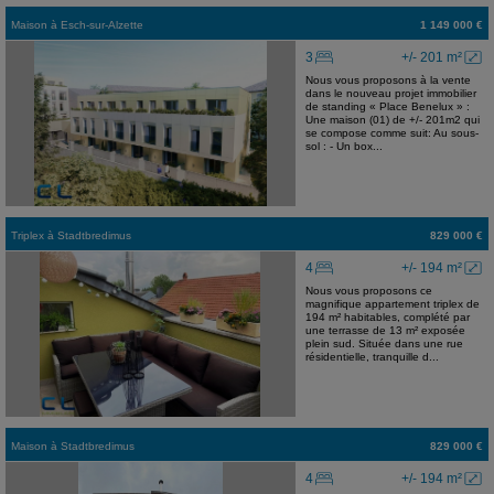
Maison
à
Esch-sur-Alzette
1 149 000 €
3
+/- 201 m²
Nous vous proposons à la vente
dans le nouveau projet immobilier
de standing « Place Benelux » :
Une maison (01) de +/- 201m2 qui
se compose comme suit: Au sous-
sol : - Un box...
Triplex
à
Stadtbredimus
829 000 €
4
+/- 194 m²
Nous vous proposons ce
magnifique appartement triplex de
194 m² habitables, complété par
une terrasse de 13 m² exposée
plein sud. Située dans une rue
résidentielle, tranquille d...
Maison
à
Stadtbredimus
829 000 €
4
+/- 194 m²