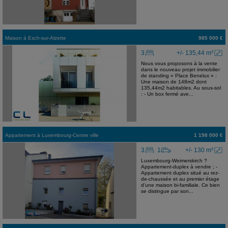
Maison
à
Esch-sur-Alzette
985 000 €
3
+/- 135,44 m²
Nous vous proposons à la vente
dans le nouveau projet immobilier
de standing « Place Benelux » :
Une maison de 148m2 dont
135,44m2 habitables. Au sous-sol
: - Un box fermé ave...
Appartement
à
Luxembourg-Centre ville
1 198 000 €
3
1
+/- 130 m²
Luxembourg-Weimerskirch ?
Appartement-duplex à vendre ; -
Appartement duplex situé au rez-
de-chaussée et au premier étage
d'une maison bi-familiale. Ce bien
se distingue par son...