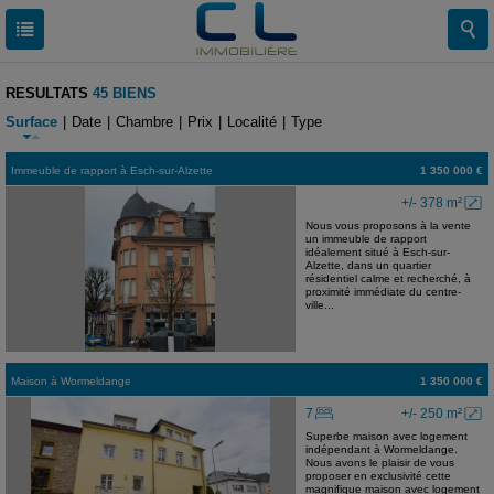
RESULTATS
45 BIENS
Surface
|
Date
|
Chambre
|
Prix
|
Localité
|
Type
Immeuble de rapport
à
Esch-sur-Alzette
1 350 000 €
+/- 378 m²
Nous vous proposons à la vente
un immeuble de rapport
idéalement situé à Esch-sur-
Alzette, dans un quartier
résidentiel calme et recherché, à
proximité immédiate du centre-
ville...
Maison
à
Wormeldange
1 350 000 €
7
+/- 250 m²
Superbe maison avec logement
indépendant à Wormeldange.
Nous avons le plaisir de vous
proposer en exclusivité cette
magnifique maison avec logement