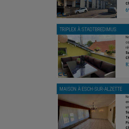
C
6
TRIPLEX À
STADTBREDIMUS
No
co
ré
Su
C
8
MAISON À
ESCH-SUR-ALZETTE
No
en
un
Su
Te
Pi
C