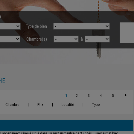
n
Type de bien
Chambre(s)
à
HE
1
2
3
4
5
Chambre
|
Prix
|
Localité
|
Type
l appartement rénové situé dans un petit immeuble de 3 unités. Lumineux et bien