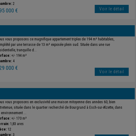
hambre:
2
Voir le détail
95 000 €
us vous proposons ce magnifique appartement triplex de 194 m² habitables,
mplété par une terrasse de 13 m² exposée plein sud. Située dans une rue
sidentielle, tranquille d...
rface:
+/- 194 m²
hambre:
4
29 000 €
Voir le détail
us vous proposons en exclusivité une maison mitoyenne des années 60, bien
tretenue, située dans le quartier recherché de Bourgrund à Esch-sur-Alzette, dans
 environnement ...
rface:
+/- 170 m²
rrain:
1,83 ares
èce:
12
hambre:
3