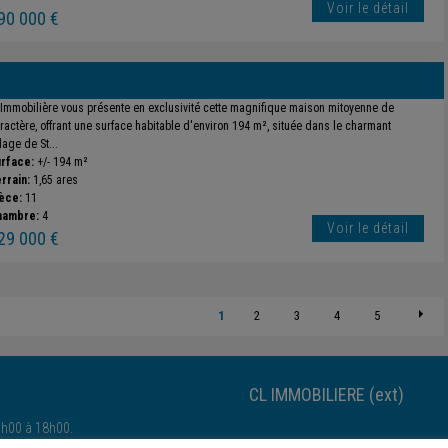
Voir le détail
90 000 €
 Immobilière vous présente en exclusivité cette magnifique maison mitoyenne de
ractère, offrant une surface habitable d'environ 194 m², située dans le charmant
llage de St...
rface:
+/- 194 m²
rrain:
1,65 ares
èce:
11
hambre:
4
Voir le détail
29 000 €
1
2
3
4
5
CL IMMOBILIERE (ext)
4h00 à 18h00.