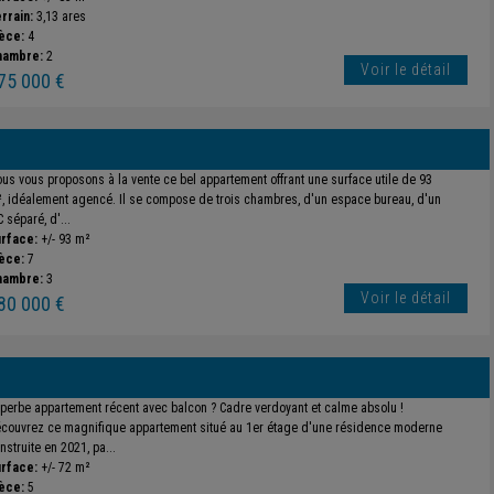
rrain:
3,13 ares
èce:
4
hambre:
2
Voir le détail
75 000 €
us vous proposons à la vente ce bel appartement offrant une surface utile de 93
, idéalement agencé. Il se compose de trois chambres, d'un espace bureau, d'un
 séparé, d'...
rface:
+/- 93 m²
èce:
7
hambre:
3
Voir le détail
80 000 €
perbe appartement récent avec balcon ? Cadre verdoyant et calme absolu !
couvrez ce magnifique appartement situé au 1er étage d'une résidence moderne
nstruite en 2021, pa...
rface:
+/- 72 m²
èce:
5