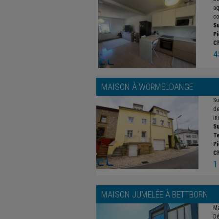
ag
co
Su
Pi
C
4
MAISON À
WORMELDANGE
Su
de
in
Su
Te
Pi
C
1
MAISON JUMELÉE À
BETTBORN
Ma
Dé