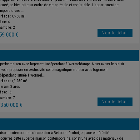
encé, ce bien offre un cadre de vie agréable et confortable. L'appartement se
mpose d'une ...
rface:
+/- 65 m²
èce:
4
hambre:
2
Voir le détail
59 000 €
perbe maison avec logement indépendant à Wormeldange. Nous avons le plaisir
 vous proposer en exclusivité cette magnifique maison avec logement
dépendant, située à Wormel...
rface:
+/- 250 m²
rrain:
3 ares
èce:
15
hambre:
7
Voir le détail
 350 000 €
ison contemporaine d'exception à Bettborn. Confort, espace et sérénité.
couvrez cette superbe maison contemporaine, construite avec des matériaux de