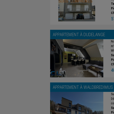
Te
Pi
C
5
APPARTEMENT À
DUDELANGE
No
m²
WC
Su
Pi
C
4
APPARTEMENT À
WALDBREDIMUS
Su
Dé
co
Su
Pi