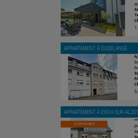
qu
Su
Te
C
1
APPARTEMENT À
DUDELANGE
Ap
Du
Du
Su
Pi
C
6
APPARTEMENT À
ESCH-SUR-ALZE
**
COMPROMIS
pr
da
Su