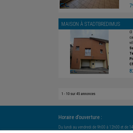
7
MAISON À
STADTBREDIMUS
Cl
ca
vi
Su
Te
Pi
C
8
1 - 10 sur 45 annonces
Horaire d’ouverture :
Du lundi au vendredi de 9h00 à 12h00 et de 1