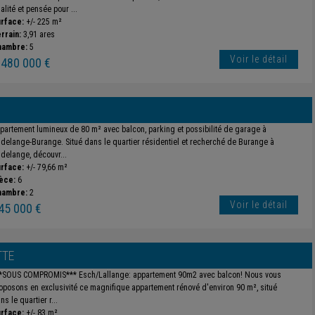
alité et pensée pour ...
rface:
+/- 225 m²
rrain:
3,91 ares
hambre:
5
Voir le détail
 480 000 €
partement lumineux de 80 m² avec balcon, parking et possibilité de garage à
delange-Burange. Situé dans le quartier résidentiel et recherché de Burange à
delange, découvr...
rface:
+/- 79,66 m²
èce:
6
hambre:
2
Voir le détail
45 000 €
TTE
*SOUS COMPROMIS*** Esch/Lallange: appartement 90m2 avec balcon! Nous vous
oposons en exclusivité ce magnifique appartement rénové d'environ 90 m², situé
ns le quartier r...
rface:
+/- 83 m²