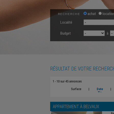
achat
locatio
RECHERCHE
Localité
Budget
à
RÉSULTAT DE VOTRE RECHERC
1 - 10 sur 45 annonces
Surface
|
Date
|
APPARTEMENT À
BELVAUX
Be