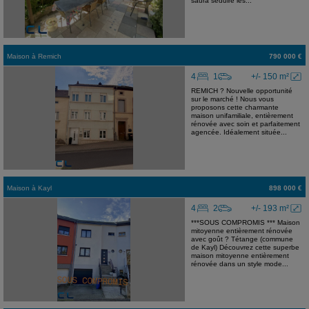
saura séduire les...
Maison
à
Remich
790 000 €
4
1
+/- 150 m²
REMICH ? Nouvelle opportunité
sur le marché ! Nous vous
proposons cette charmante
maison unifamiliale, entièrement
rénovée avec soin et parfaitement
agencée. Idéalement située...
Maison
à
Kayl
898 000 €
4
2
+/- 193 m²
***SOUS COMPROMIS *** Maison
mitoyenne entièrement rénovée
avec goût ? Tétange (commune
de Kayl) Découvrez cette superbe
maison mitoyenne entièrement
rénovée dans un style mode...