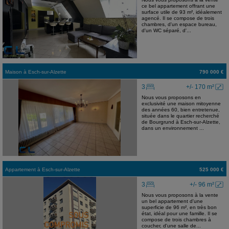
ce bel appartement offrant une
surface utile de 93 m², idéalement
agencé. Il se compose de trois
chambres, d'un espace bureau,
d'un WC séparé, d'...
Maison
à
Esch-sur-Alzette
790 000 €
3
+/- 170 m²
Nous vous proposons en
exclusivité une maison mitoyenne
des années 60, bien entretenue,
située dans le quartier recherché
de Bourgrund à Esch-sur-Alzette,
dans un environnement ...
Appartement
à
Esch-sur-Alzette
525 000 €
3
+/- 96 m²
Nous vous proposons à la vente
un bel appartement d'une
superficie de 96 m², en très bon
état, idéal pour une famille. Il se
compose de trois chambres à
coucher, d'une salle de...