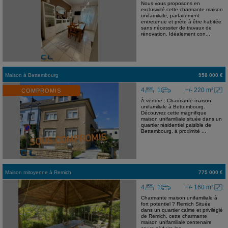
Nous vous proposons en
exclusivité cette charmante maison
unifamiliale, parfaitement
entretenue et prête à être habitée
sans nécessiter de travaux de
rénovation. Idéalement con...
Maison
à
Bettembourg
958 000 €
4
1
+/- 220 m²
COMPROMIS
À vendre : Charmante maison
unifamiliale à Bettembourg.
Découvrez cette magnifique
maison unifamiliale située dans un
quartier résidentiel paisible de
Bettembourg, à proximité ...
Maison mitoyenne
à
Remich
775 000 €
4
1
+/- 160 m²
Charmante maison unifamiliale à
fort potentiel ? Remich Située
dans un quartier calme et privilégié
de Remich, cette charmante
maison unifamiliale centenaire