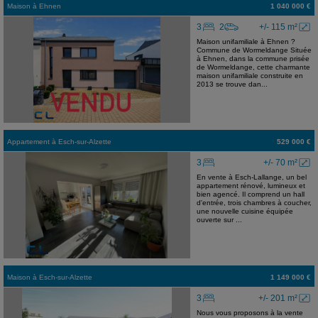
Maison
à
Ehnen
1 040 000 €
3
2
+/- 115 m²
Maison unifamiliale à Ehnen ?
Commune de Wormeldange Située
à Ehnen, dans la commune prisée
de Wormeldange, cette charmante
maison unifamiliale construite en
2013 se trouve dan...
Appartement
à
Esch-sur-Alzette
529 000 €
3
+/- 70 m²
En vente à Esch-Lallange, un bel
appartement rénové, lumineux et
bien agencé. Il comprend un hall
d'entrée, trois chambres à coucher,
une nouvelle cuisine équipée
ouverte sur ...
Maison
à
Esch-sur-Alzette
1 149 000 €
3
+/- 201 m²
Nous vous proposons à la vente