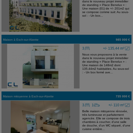
dans le nouveau projet immobilier
de standing « Place Benelux » :
Une maison (01) de +/- 201m2 qui
se compose comme suit: Au sous-
sol : - Un box...
Maison
à
Esch-sur-Alzette
985 000 €
3
+/- 135,44 m²
Nous vous proposons à la vente
dans le nouveau projet immobilier
de standing « Place Benelux » :
Une maison de 148m2 dont
135,44m2 habitables. Au sous-sol
: - Un box fermé ave...
Maison mitoyenne
à
Esch-sur-Alzette
735 000 €
3
1
+/- 110 m²
Belle maison mitoyenne rénovée,
très lumineuse et parfaitement
agencée. Elle se compose de trois
chambres à coucher, d'une salle
de douche, d'un WC séparé, d'une
cuisine entière...