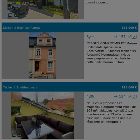
pensée pour ...
Maison
à
Esch-sur-Alzette
698 000 €
5
+/- 157 m²
***SOUS COMPROMIS !*** Maison
unifamiliale spacieuse à
Esch/Alzette ? Quartier résidentiel
(proximité Nonnewissen) Nous
vous proposons en exclusivité
cette belle maison unifami...
Triplex
à
Stadtbredimus
829 000 €
4
+/- 194 m²
Nous vous proposons ce
magnifique appartement triplex de
194 m² habitables, complété par
une terrasse de 13 m² exposée
plein sud. Située dans une rue
résidentielle, tranquille d...