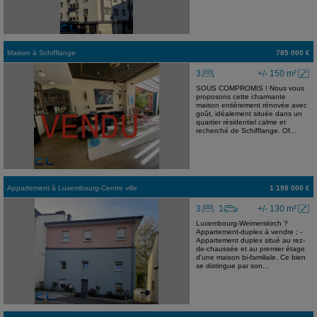
Maison
à
Schifflange
785 000 €
3
+/- 150 m²
SOUS COMPROMIS ! Nous vous
proposons cette charmante
maison entièrement rénovée avec
goût, idéalement située dans un
quartier résidentiel calme et
recherché de Schifflange. Of...
Appartement
à
Luxembourg-Centre ville
1 198 000 €
3
1
+/- 130 m²
Luxembourg-Weimerskirch ?
Appartement-duplex à vendre ; -
Appartement duplex situé au rez-
de-chaussée et au premier étage
d'une maison bi-familiale. Ce bien
se distingue par son...