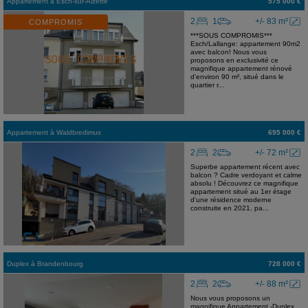
Appartement
à
Esch-sur-Alzette
575 000 €
2
1
+/- 83 m²
COMPROMIS
***SOUS COMPROMIS***
Esch/Lallange: appartement 90m2
avec balcon! Nous vous
proposons en exclusivité ce
magnifique appartement rénové
d'environ 90 m², situé dans le
quartier r...
Appartement
à
Waldbredimus
695 000 €
2
2
+/- 72 m²
Superbe appartement récent avec
balcon ? Cadre verdoyant et calme
absolu ! Découvrez ce magnifique
appartement situé au 1er étage
d'une résidence moderne
construite en 2021, pa...
Duplex
à
Brandenbourg
728 000 €
2
2
+/- 88 m²
Nous vous proposons un
magnifique Appartement -Duplex,