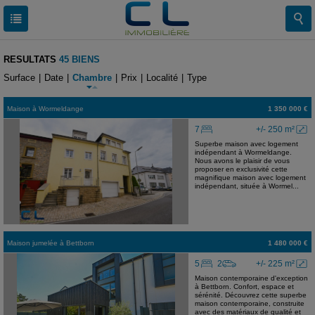
RESULTATS
45 BIENS
Surface
|
Date
|
Chambre
|
Prix
|
Localité
|
Type
Maison
à
Wormeldange
1 350 000 €
7
+/- 250 m²
Superbe maison avec logement
indépendant à Wormeldange.
Nous avons le plaisir de vous
proposer en exclusivité cette
magnifique maison avec logement
indépendant, située à Wormel...
Maison jumelée
à
Bettborn
1 480 000 €
5
2
+/- 225 m²
Maison contemporaine d'exception
à Bettborn. Confort, espace et
sérénité. Découvrez cette superbe
maison contemporaine, construite
avec des matériaux de qualité et