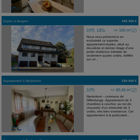
Duplex
à
Bergem
995 000 €
3
1
+/- 160 m²
Nous vous présentons en
exclusivité ce superbe
appartement-duplex, situé au
deuxième et dernier étage d'une
petite résidence intimiste de
seulement quatre unités, édifiée
sur un...
Appartement
à
Niederkorn
520 000 €
3
+/- 90,48 m²
Niederkorn - commune de
Differdange -Appartement de 3
chambres à coucher, au rez-de-
chaussée d'un immeuble de 3
unités, très bien entretenue. Cet
appartement à la particularit...