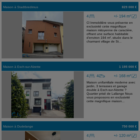
Maison
à
Stadtbredimus
829 000 €
4
+/- 194 m²
Cl Immobilière vous présente en
exclusivité cette magnifique
maison mitoyenne de caractère,
offrant une surface habitable
d'environ 194 m², située dans le
charmant village de St...
Maison
à
Esch-sur-Alzette
1 195 000 €
4
4
+/- 168 m²
Maison unifamiliale moderne avec
jardin, 3 terrasses et garage
double à Esch-sur-Alzette ?
Quartier prisé de Lallange Nous
vous proposons en exclusivité
cette magnifique maison...
Maison
à
Dudelange
750 000 €
4
+/- 120 m²