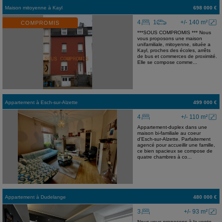
Maison mitoyenne
à
Kayl
698 000 €
4
1
+/- 140 m²
COMPROMIS
***SOUS COMPROMIS *** Nous
vous proposons une maison
unifamiliale, mitoyenne, située a
Kayl, proches des écoles, arrêts
de bus et commerces de proximité.
Elle se compose comme...
Appartement
à
Esch-sur-Alzette
499 000 €
4
+/- 110 m²
Appartement-duplex dans une
maison bi-familiale au coeur
d'Esch-sur-Alzette. Parfaitement
agencé pour accueillir une famille,
ce bien spacieux se compose de
quatre chambres à co...
Appartement
à
Dudelange
480 000 €
3
+/- 93 m²
Nous vous proposons à la vente