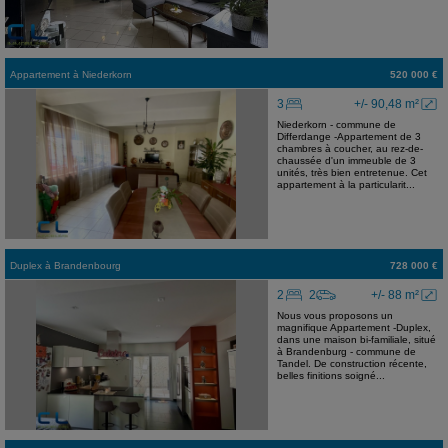
Appartement
à
Niederkorn
520 000 €
3
+/- 90,48 m²
Niederkorn - commune de
Differdange -Appartement de 3
chambres à coucher, au rez-de-
chaussée d'un immeuble de 3
unités, très bien entretenue. Cet
appartement à la particularit...
Duplex
à
Brandenbourg
728 000 €
2
2
+/- 88 m²
Nous vous proposons un
magnifique Appartement -Duplex,
dans une maison bi-familiale, situé
à Brandenburg - commune de
Tandel. De construction récente,
belles finitions soigné...