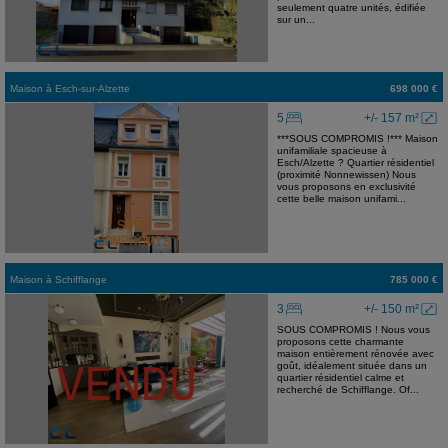
seulement quatre unités, édifiée
sur un...
Maison
à
Esch-sur-Alzette
698 000 €
5
+/- 157 m²
***SOUS COMPROMIS !*** Maison
unifamiliale spacieuse à
Esch/Alzette ? Quartier résidentiel
(proximité Nonnewissen) Nous
vous proposons en exclusivité
cette belle maison unifami...
Maison
à
Schifflange
785 000 €
3
+/- 150 m²
SOUS COMPROMIS ! Nous vous
proposons cette charmante
maison entièrement rénovée avec
goût, idéalement située dans un
quartier résidentiel calme et
recherché de Schifflange. Of...