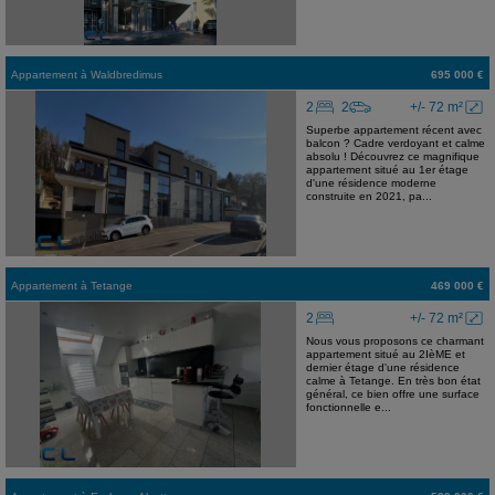
Appartement
à
Waldbredimus
695 000 €
2
2
+/- 72 m²
Superbe appartement récent avec
balcon ? Cadre verdoyant et calme
absolu ! Découvrez ce magnifique
appartement situé au 1er étage
d'une résidence moderne
construite en 2021, pa...
Appartement
à
Tetange
469 000 €
2
+/- 72 m²
Nous vous proposons ce charmant
appartement situé au 2IèME et
dernier étage d'une résidence
calme à Tetange. En très bon état
général, ce bien offre une surface
fonctionnelle e...