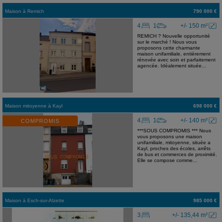
Maison
à
Remich
790 000 €
4
1
+/- 150 m²
REMICH ? Nouvelle opportunité
sur le marché ! Nous vous
proposons cette charmante
maison unifamiliale, entièrement
rénovée avec soin et parfaitement
agencée. Idéalement située...
Maison mitoyenne
à
Kayl
698 000 €
4
1
+/- 140 m²
COMPROMIS
***SOUS COMPROMIS *** Nous
vous proposons une maison
unifamiliale, mitoyenne, située a
Kayl, proches des écoles, arrêts
de bus et commerces de proximité.
Elle se compose comme...
Maison
à
Esch-sur-Alzette
985 000 €
3
+/- 135,44 m²