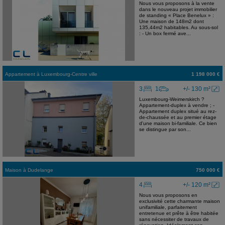
Nous vous proposons à la vente
dans le nouveau projet immobilier
de standing « Place Benelux » :
Une maison de 148m2 dont
135,44m2 habitables. Au sous-sol
: - Un box fermé ave...
Appartement
à
Luxembourg-Centre ville
1 198 000 €
3
1
+/- 130 m²
Luxembourg-Weimerskirch ?
Appartement-duplex à vendre ; -
Appartement duplex situé au rez-
de-chaussée et au premier étage
d'une maison bi-familiale. Ce bien
se distingue par son...
Maison
à
Dudelange
750 000 €
4
+/- 120 m²
Nous vous proposons en
exclusivité cette charmante maison
unifamiliale, parfaitement
entretenue et prête à être habitée
sans nécessiter de travaux de