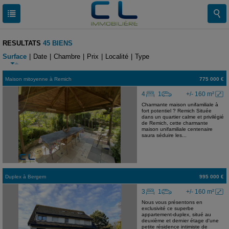
RESULTATS
45 BIENS
Surface
|
Date
|
Chambre
|
Prix
|
Localité
|
Type
Maison mitoyenne
à
Remich
775 000 €
4
1
+/- 160 m²
Charmante maison unifamiliale à
fort potentiel ? Remich Située
dans un quartier calme et privilégié
de Remich, cette charmante
maison unifamiliale centenaire
saura séduire les...
Duplex
à
Bergem
995 000 €
3
1
+/- 160 m²
Nous vous présentons en
exclusivité ce superbe
appartement-duplex, situé au
deuxième et dernier étage d'une
petite résidence intimiste de