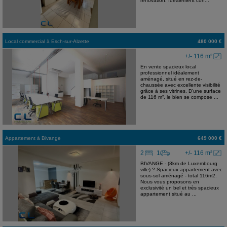
rénovation. Idéalement con...
Local commercial
à
Esch-sur-Alzette
480 000 €
+/- 116 m²
En vente spacieux local
professionnel idéalement
aménagé, situé en rez-de-
chaussée avec excellente visibilité
grâce à ses vitrines. D'une surface
de 116 m², le bien se compose ...
Appartement
à
Bivange
649 000 €
2
1
+/- 116 m²
BIVANGE - (8km de Luxembourg
ville) ? Spacieux appartement avec
sous-sol aménagé - total 116m2.
Nous vous proposons en
exclusivité un bel et très spacieux
appartement situé au ...