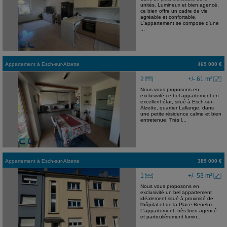
unités. Lumineux et bien agencé,
ce bien offre un cadre de vie
agréable et confortable.
L'appartement se compose d'une
...
Appartement
à
Esch-sur-Alzette
469 000 €
2
+/- 61 m²
Nous vous proposons en
exclusivité ce bel appartement en
excellent état, situé à Esch-sur-
Alzette, quartier Lallange, dans
une petite résidence calme et bien
entretenue. Très l...
Appartement
à
Esch-sur-Alzette
389 000 €
1
+/- 53 m²
Nous vous proposons en
exclusivité un bel appartement
idéalement situé à proximité de
l'hôpital et de la Place Benelux.
L'appartement, très bien agencé
et particulièrement lumin...