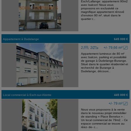
Esch/Lallange: appartement 90m2
avec balcon! Nous vous
proposons en exclusivité ce
magnifique appartement rénové
d'environ 90 m², situé dans le
quartier r...
Appartement
à
Dudelange
645 000 €
2
2
+/- 79,66 m²
Appartement lumineux de 80 m²
avec balcon, parking et possibilité
de garage à Dudelange-Burange.
Situé dans le quartier résidentiel et
recherché de Burange à
Dudelange, découvr...
Local commercial
à
Esch-sur-Alzette
445 000 €
+/- 79 m²
Nous vous proposons à la vente
dans le nouveau projet immobilier
de standing « Place Benelux » :
Un local commercial de 79m2. - Ce
espace commercial se trouve au
réez- de- c...