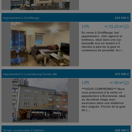
Appartement
à
Schifflange
510 000 €
1
+/- 51,15 m²
En vente à Schifflange; bel
appartement , bien agencé et
lumineux, situé dans une rue
tranquille tout en restant à 5
minutes à pied de la gare et
commerces de proximité. Au r...
Appartement
à
Luxembourg-Centre ville
472 000 €
1
+/- 50 m²
***SOUS COMPROMIS*** Nous
vous proposons à la vente un
appartement à Bonnevoie, situé
au deuxième étage avec
ascenseur dans une résidence
bien soignée. Proche de la gare
de L...
Terrain constructible
à
Dahlem
498 000 €