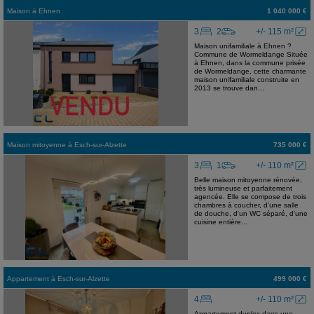
Maison
à
Ehnen
1 040 000 €
3
2
+/- 115 m²
Maison unifamiliale à Ehnen ?
Commune de Wormeldange Située
à Ehnen, dans la commune prisée
de Wormeldange, cette charmante
maison unifamiliale construite en
2013 se trouve dan...
Maison mitoyenne
à
Esch-sur-Alzette
735 000 €
3
1
+/- 110 m²
Belle maison mitoyenne rénovée,
très lumineuse et parfaitement
agencée. Elle se compose de trois
chambres à coucher, d'une salle
de douche, d'un WC séparé, d'une
cuisine entière...
Appartement
à
Esch-sur-Alzette
499 000 €
4
+/- 110 m²
Appartement-duplex dans une