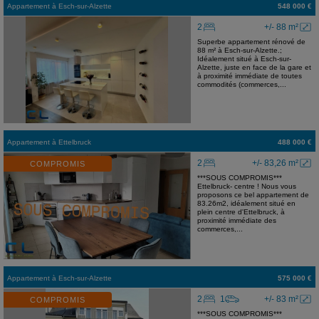
Appartement
à
Esch-sur-Alzette
548 000 €
2
+/- 88 m²
Superbe appartement rénové de
88 m² à Esch-sur-Alzette.;
Idéalement situé à Esch-sur-
Alzette, juste en face de la gare et
à proximité immédiate de toutes
commodités (commerces,...
Appartement
à
Ettelbruck
488 000 €
2
+/- 83,26 m²
COMPROMIS
***SOUS COMPROMIS***
Ettelbruck- centre ! Nous vous
proposons ce bel appartement de
83.26m2, idéalement situé en
plein centre d'Ettelbruck, à
proximité immédiate des
commerces,...
Appartement
à
Esch-sur-Alzette
575 000 €
2
1
+/- 83 m²
COMPROMIS
***SOUS COMPROMIS***