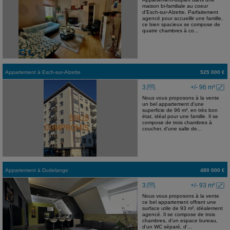
maison bi-familiale au coeur
d'Esch-sur-Alzette. Parfaitement
agencé pour accueillir une famille,
ce bien spacieux se compose de
quatre chambres à co...
Appartement
à
Esch-sur-Alzette
525 000 €
3
+/- 96 m²
Nous vous proposons à la vente
un bel appartement d'une
superficie de 96 m², en très bon
état, idéal pour une famille. Il se
compose de trois chambres à
coucher, d'une salle de...
Appartement
à
Dudelange
480 000 €
3
+/- 93 m²
Nous vous proposons à la vente
ce bel appartement offrant une
surface utile de 93 m², idéalement
agencé. Il se compose de trois
chambres, d'un espace bureau,
d'un WC séparé, d'...