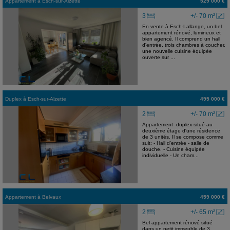
Appartement
à
Esch-sur-Alzette
529 000 €
3
+/- 70 m²
En vente à Esch-Lallange, un bel
appartement rénové, lumineux et
bien agencé. Il comprend un hall
d'entrée, trois chambres à coucher,
une nouvelle cuisine équipée
ouverte sur ...
Duplex
à
Esch-sur-Alzette
495 000 €
2
+/- 70 m²
Appartement -duplex situé au
deuxième étage d'une résidence
de 3 unités. Il se compose comme
suit: - Hall d'entrée - salle de
douche. - Cuisine équipée
individuelle - Un cham...
Appartement
à
Belvaux
459 000 €
2
+/- 65 m²
Bel appartement rénové situé
dans un petit immeuble de 3