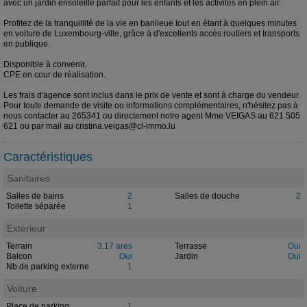
avec un jardin ensoleillé parfait pour les enfants et les activités en plein air.
Profitez de la tranquillité de la vie en banlieue tout en étant à quelques minutes
en voiture de Luxembourg-ville, grâce à d'excellents accès routiers et transports
en publique.
Disponible à convenir.
CPE en cour de réalisation.
Les frais d'agence sont inclus dans le prix de vente et sont à charge du vendeur.
Pour toute demande de visite ou informations complémentaires, n'hésitez pas à
nous contacter au 265341 ou directement notre agent Mme VEIGAS au 621 505
621 ou par mail au cristina.veigas@cl-immo.lu
Caractéristiques
Sanitaires
Salles de bains
2
Salles de douche
2
Toilette séparée
1
Extérieur
Terrain
3.17 ares
Terrasse
Oui
Balcon
Oui
Jardin
Oui
Nb de parking externe
1
Voiture
Place de parking
1