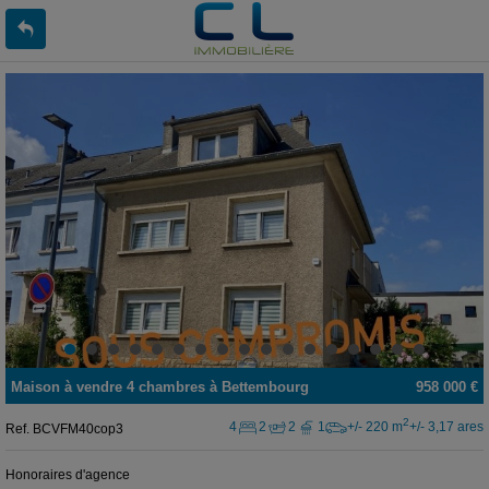
Maison
à vendre
4 chambres à
Bettembourg
958 000 €
2
4
2
2
1
+/- 220 m
+/- 3,17 ares
Ref.
BCVFM40cop3
Honoraires d'agence