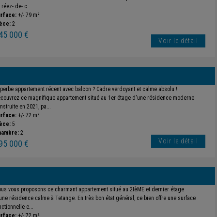
 réez- de- c...
rface:
+/- 79 m²
èce:
2
45 000 €
Voir le détail
perbe appartement récent avec balcon ? Cadre verdoyant et calme absolu !
couvrez ce magnifique appartement situé au 1er étage d'une résidence moderne
nstruite en 2021, pa...
rface:
+/- 72 m²
èce:
5
hambre:
2
Voir le détail
95 000 €
us vous proposons ce charmant appartement situé au 2IèME et dernier étage
une résidence calme à Tetange. En très bon état général, ce bien offre une surface
nctionnelle e...
rface:
+/- 72 m²