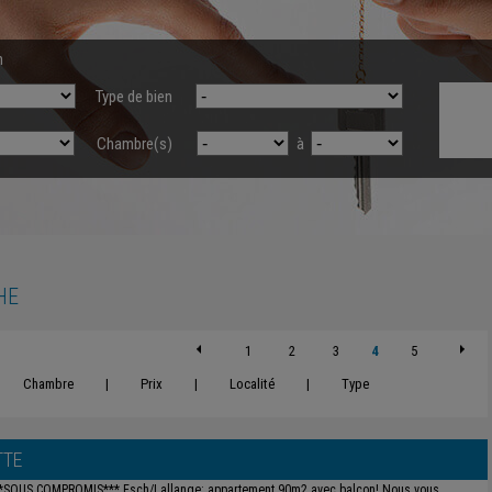
n
Type de bien
Chambre(s)
à
HE
1
2
3
4
5
Chambre
|
Prix
|
Localité
|
Type
TTE
*SOUS COMPROMIS*** Esch/Lallange: appartement 90m2 avec balcon! Nous vous