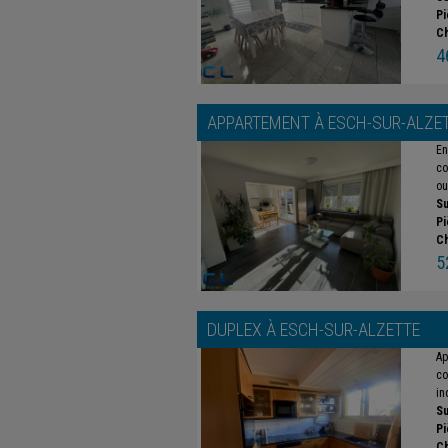
Pi
C
4
APPARTEMENT À
ESCH-SUR-ALZE
En
co
ou
Su
Pi
C
5
DUPLEX À
ESCH-SUR-ALZETTE
Ap
co
in
Su
Pi
C