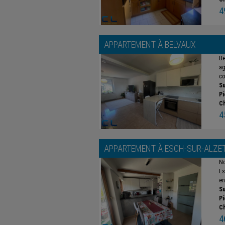
4
APPARTEMENT À
BELVAUX
Be
ag
co
Su
Pi
C
4
APPARTEMENT À
ESCH-SUR-ALZE
No
Es
en
Su
Pi
C
4