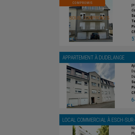
COMPROMIS
pr
da
Su
Te
Pi
C
5
APPARTEMENT À
DUDELANGE
Ap
Du
Du
Su
Pi
C
6
LOCAL COMMERCIAL À
ESCH-SUR
No
Pl