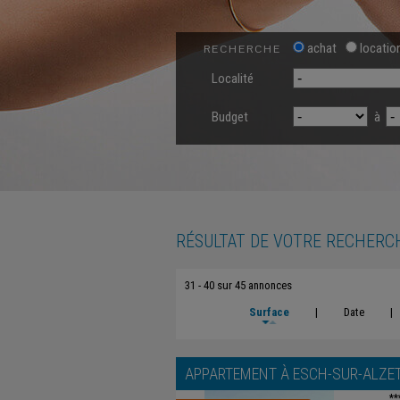
achat
locatio
RECHERCHE
Localité
Budget
à
RÉSULTAT DE VOTRE RECHERC
31 - 40 sur 45 annonces
Surface
|
Date
|
APPARTEMENT À
ESCH-SUR-ALZE
**