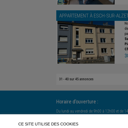
APPARTEMENT À
ESCH-SUR-ALZE
No
de
pa
Su
Pi
C
3
31 - 40 sur 45 annonces
Horaire d’ouverture :
Du lundi au vendredi de 9h00 à 12h00 et de 1
Le samedi uniquement sur rendez-vous.
CE SITE UTILISE DES COOKIES