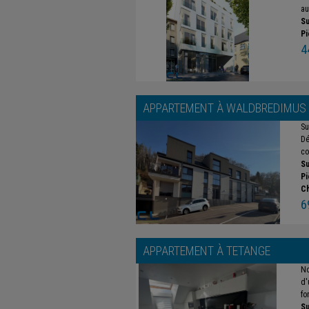
au
Su
Pi
4
APPARTEMENT À
WALDBREDIMUS
Su
Dé
co
Su
Pi
C
6
APPARTEMENT À
TETANGE
No
d'
fo
Su