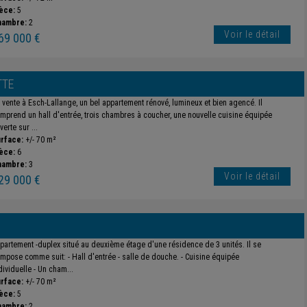
èce:
5
hambre:
2
Voir le détail
69 000 €
TTE
 vente à Esch-Lallange, un bel appartement rénové, lumineux et bien agencé. Il
mprend un hall d'entrée, trois chambres à coucher, une nouvelle cuisine équipée
verte sur ...
rface:
+/- 70 m²
èce:
6
hambre:
3
Voir le détail
29 000 €
partement -duplex situé au deuxième étage d'une résidence de 3 unités. Il se
mpose comme suit: - Hall d'entrée - salle de douche. - Cuisine équipée
dividuelle - Un cham...
rface:
+/- 70 m²
èce:
5
hambre:
2