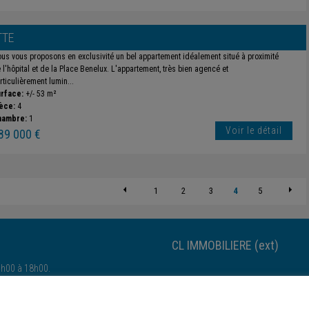
TTE
us vous proposons en exclusivité un bel appartement idéalement situé à proximité
 l'hôpital et de la Place Benelux. L'appartement, très bien agencé et
rticulièrement lumin...
rface:
+/- 53 m²
èce:
4
hambre:
1
Voir le détail
89 000 €
1
2
3
4
5
CL IMMOBILIERE (ext)
4h00 à 18h00.
Esch-sur-Alzette-Esch-sur-Alzette