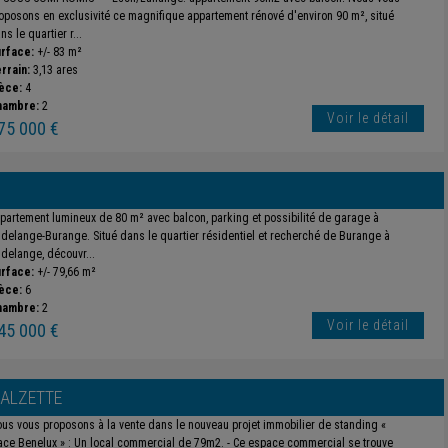
oposons en exclusivité ce magnifique appartement rénové d'environ 90 m², situé
ns le quartier r...
rface:
+/- 83 m²
rrain:
3,13 ares
èce:
4
hambre:
2
Voir le détail
75 000 €
partement lumineux de 80 m² avec balcon, parking et possibilité de garage à
delange-Burange. Situé dans le quartier résidentiel et recherché de Burange à
delange, découvr...
rface:
+/- 79,66 m²
èce:
6
hambre:
2
Voir le détail
45 000 €
-ALZETTE
us vous proposons à la vente dans le nouveau projet immobilier de standing «
ace Benelux » : Un local commercial de 79m2. - Ce espace commercial se trouve