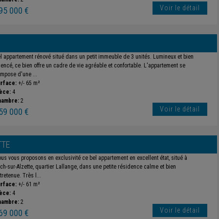
Voir le détail
95 000 €
l appartement rénové situé dans un petit immeuble de 3 unités. Lumineux et bien
encé, ce bien offre un cadre de vie agréable et confortable. L'appartement se
mpose d'une ...
rface:
+/- 65 m²
èce:
4
hambre:
2
Voir le détail
59 000 €
TTE
us vous proposons en exclusivité ce bel appartement en excellent état, situé à
ch-sur-Alzette, quartier Lallange, dans une petite résidence calme et bien
tretenue. Très l...
rface:
+/- 61 m²
èce:
4
hambre:
2
Voir le détail
69 000 €