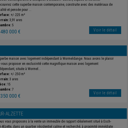
couvrez cette superbe maison contemporaine, construite avec des matériaux de
alité et pensée pour ...
rface:
+/- 225 m²
rrain:
3,91 ares
hambre:
5
Voir le détail
 480 000 €
perbe maison avec logement indépendant à Wormeldange. Nous avons le plaisir
 vous proposer en exclusivité cette magnifique maison avec logement
dépendant, située à Wormel...
rface:
+/- 250 m²
rrain:
3 ares
èce:
15
hambre:
7
Voir le détail
 350 000 €
UR-ALZETTE
us vous proposons à la vente un immeuble de rapport idéalement situé à Esch-
r-Alzette, dans un quartier résidentiel calme et recherché, à proximité immédiate