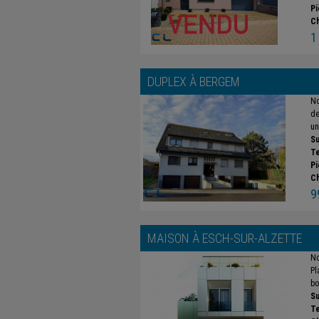
Pi
C
1
DUPLEX À
BERGEM
No
de
un
Su
Te
Pi
C
9
MAISON À
ESCH-SUR-ALZETTE
No
Pl
bo
Su
Te