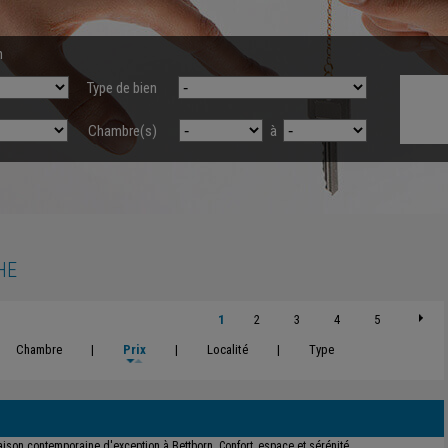
n
Type de bien
Chambre(s)
à
HE
1
2
3
4
5
Chambre
|
Prix
|
Localité
|
Type
ison contemporaine d'exception à Bettborn. Confort, espace et sérénité.