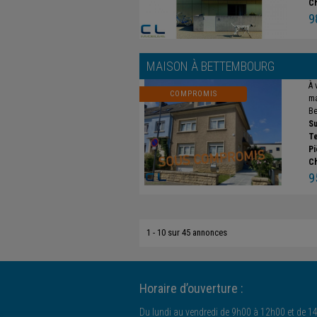
C
9
MAISON À
BETTEMBOURG
À 
COMPROMIS
ma
Be
Su
Te
Pi
C
9
1 - 10 sur 45 annonces
Horaire d’ouverture :
Du lundi au vendredi de 9h00 à 12h00 et de 1