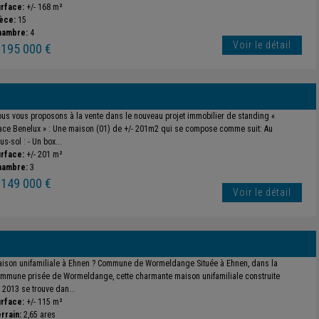
rface:
+/- 168 m²
èce:
15
hambre:
4
Voir le détail
 195 000 €
us vous proposons à la vente dans le nouveau projet immobilier de standing «
ace Benelux » : Une maison (01) de +/- 201m2 qui se compose comme suit: Au
us-sol : - Un box...
rface:
+/- 201 m²
hambre:
3
 149 000 €
Voir le détail
ison unifamiliale à Ehnen ? Commune de Wormeldange Située à Ehnen, dans la
mmune prisée de Wormeldange, cette charmante maison unifamiliale construite
 2013 se trouve dan...
rface:
+/- 115 m²
rrain:
2,65 ares