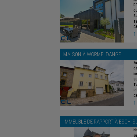
Dé
qu
Su
Te
C
1
MAISON À
WORMELDANGE
Su
de
in
Su
Te
Pi
C
1
IMMEUBLE DE RAPPORT À
ESCH-S
No
su