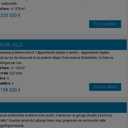
 centre-ville...
rface:
+/- 378 m²
 350 000 €
Voir le détail
NTRE VILLE
xembourg-Weimerskirch ? Appartement-duplex à vendre ; -Appartement duplex
tué au rez-de-chaussée et au premier étage d'une maison bi-familiale. Ce bien se
stingue par son...
rface:
+/- 130 m²
rrain:
3,22 ares
èce:
6
hambre:
3
Voir le détail
 198 000 €
ison unifamiliale moderne avec jardin, 3 terrasses et garage double à Esch-sur-
zette ? Quartier prisé de Lallange Nous vous proposons en exclusivité cette
gnifique maison...