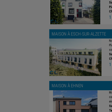
Su
Pi
C
1
MAISON À
ESCH-SUR-ALZETTE
No
Pl
so
Su
C
1
MAISON À
EHNEN
Ma
co
en
Su
Te