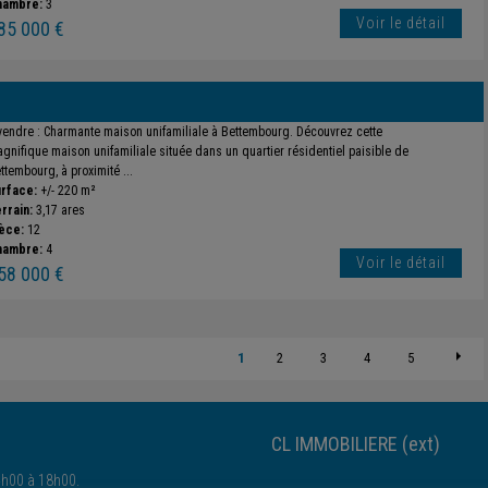
hambre:
3
Voir le détail
85 000 €
vendre : Charmante maison unifamiliale à Bettembourg. Découvrez cette
gnifique maison unifamiliale située dans un quartier résidentiel paisible de
ttembourg, à proximité ...
rface:
+/- 220 m²
rrain:
3,17 ares
èce:
12
hambre:
4
Voir le détail
58 000 €
1
2
3
4
5
CL IMMOBILIERE (ext)
4h00 à 18h00.