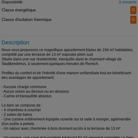
Disponibilité :
à convenir
Classe énergétique
G
Classe d'isolation thermique
G
Description
Nous vous proposons ce magnifique appartement triplex de 194 m² habitables,
complété par une terrasse de 13 m² exposée plein sud.
Située dans une rue résidentielle, tranquille dans le charmant village de
Stadtbredimus, à seulement quelques minutes de Remich.
Profitez du confort et de l'intimité d'une maison unifamiliale tout en bénéficiant
des avantages de appartement:
- Aucune charge commune
- Aucun voisin au-dessus ou en dessous
- Calme et tranquillité absolus
Le bien se compose de :
- 4 chambres à coucher
- 2 salles de bains
- Une cuisine entièrement équipée ouverte sur la salle à manger, agrémentée
d'un poêle à pellets
- Un séjour avec cheminée à bois donnant accès à la terrasse de 13 m²
- Un garage, une cave et buanderie totalisant 64 m² viennent compléter ce bien.