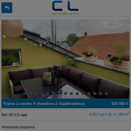
Triplex
à vendre
4 chambres à
Stadtbredimus
829 000 €
2
4
1
1
+/- 194 m
Ref.
SCVJ1-app
Honoraires d'agence