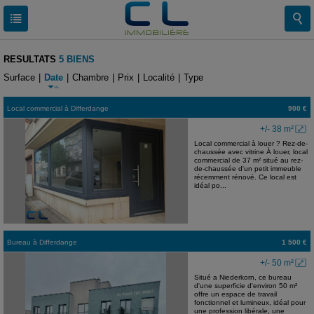
RESULTATS
5 BIENS
Surface
|
Date
|
Chambre
|
Prix
|
Localité
|
Type
Local commercial
à
Differdange
900 €
+/- 38 m²
Local commercial à louer ? Rez-de-
chaussée avec vitrine À louer, local
commercial de 37 m² situé au rez-
de-chaussée d'un petit immeuble
récemment rénové. Ce local est
idéal po...
Bureau
à
Differdange
1 500 €
+/- 50 m²
Situé a Niederkorn, ce bureau
d'une superficie d'environ 50 m²
offre un espace de travail
fonctionnel et lumineux, idéal pour
une profession libérale, une