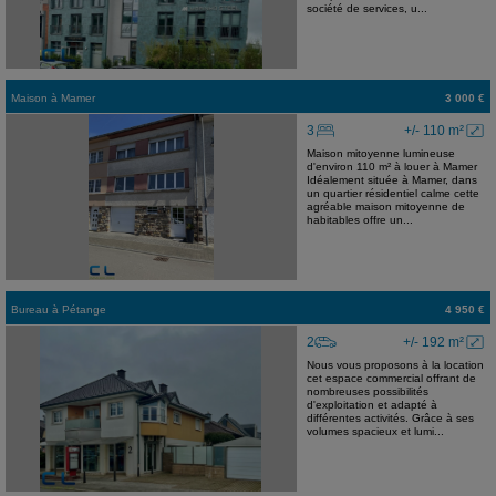
société de services, u...
Maison
à
Mamer
3 000 €
3
+/- 110 m²
Maison mitoyenne lumineuse
d'environ 110 m² à louer à Mamer
Idéalement située à Mamer, dans
un quartier résidentiel calme cette
agréable maison mitoyenne de
habitables offre un...
Bureau
à
Pétange
4 950 €
2
+/- 192 m²
Nous vous proposons à la location
cet espace commercial offrant de
nombreuses possibilités
d'exploitation et adapté à
différentes activités. Grâce à ses
volumes spacieux et lumi...