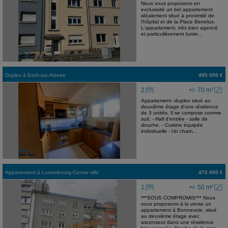
Nous vous proposons en
exclusivité un bel appartement
idéalement situé à proximité de
l'hôpital et de la Place Benelux.
L'appartement, très bien agencé
et particulièrement lumin...
Duplex
à
Esch-sur-Alzette
495 000 €
2
+/- 70 m²
Appartement -duplex situé au
deuxième étage d'une résidence
de 3 unités. Il se compose comme
suit: - Hall d'entrée - salle de
douche. - Cuisine équipée
individuelle - Un cham...
Appartement
à
Luxembourg-Centre ville
472 000 €
1
+/- 50 m²
***SOUS COMPROMIS*** Nous
vous proposons à la vente un
appartement à Bonnevoie, situé
au deuxième étage avec
ascenseur dans une résidence