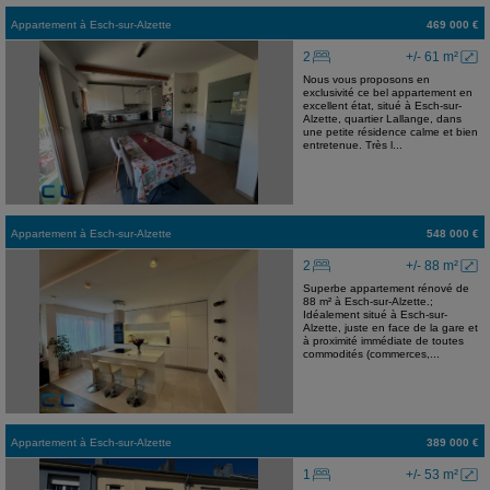
Appartement
à
Esch-sur-Alzette
469 000 €
2
+/- 61 m²
Nous vous proposons en
exclusivité ce bel appartement en
excellent état, situé à Esch-sur-
Alzette, quartier Lallange, dans
une petite résidence calme et bien
entretenue. Très l...
Appartement
à
Esch-sur-Alzette
548 000 €
2
+/- 88 m²
Superbe appartement rénové de
88 m² à Esch-sur-Alzette.;
Idéalement situé à Esch-sur-
Alzette, juste en face de la gare et
à proximité immédiate de toutes
commodités (commerces,...
Appartement
à
Esch-sur-Alzette
389 000 €
1
+/- 53 m²