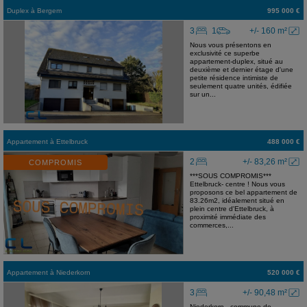
Duplex
à
Bergem
995 000 €
3
1
+/- 160 m²
Nous vous présentons en
exclusivité ce superbe
appartement-duplex, situé au
deuxième et dernier étage d'une
petite résidence intimiste de
seulement quatre unités, édifiée
sur un...
Appartement
à
Ettelbruck
488 000 €
2
+/- 83,26 m²
COMPROMIS
***SOUS COMPROMIS***
Ettelbruck- centre ! Nous vous
proposons ce bel appartement de
83.26m2, idéalement situé en
plein centre d'Ettelbruck, à
proximité immédiate des
commerces,...
Appartement
à
Niederkorn
520 000 €
3
+/- 90,48 m²
Niederkorn - commune de