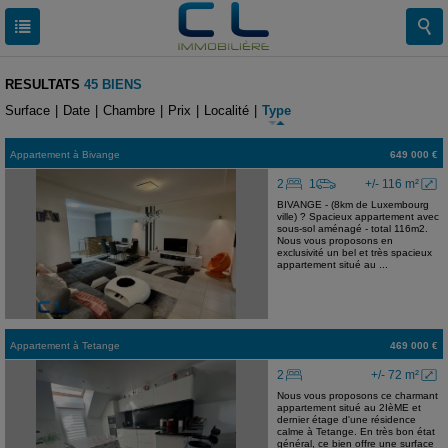
RESULTATS
45 BIENS
Surface
|
Date
|
Chambre
|
Prix
|
Localité
|
Type
Appartement
à
Bivange
649 000 €
2
1
+/- 116 m²
BIVANGE - (8km de Luxembourg
ville) ? Spacieux appartement avec
sous-sol aménagé - total 116m2.
Nous vous proposons en
exclusivité un bel et très spacieux
appartement situé au ...
Appartement
à
Tetange
469 000 €
2
+/- 72 m²
Nous vous proposons ce charmant
appartement situé au 2IèME et
dernier étage d'une résidence
calme à Tetange. En très bon état
général, ce bien offre une surface