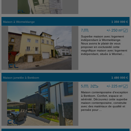
Maison
à
Wormeldange
1 350 000 €
7
+/- 250 m²
Superbe maison avec logement
indépendant à Wormeldange.
Nous avons le plaisir de vous
proposer en exclusivité cette
magnifique maison avec logement
indépendant, située à Wormel...
Maison jumelée
à
Bettborn
1 480 000 €
5
2
+/- 225 m²
Maison contemporaine d'exception
à Bettborn. Confort, espace et
sérénité. Découvrez cette superbe
maison contemporaine, construite
avec des matériaux de qualité et
pensée pour ...