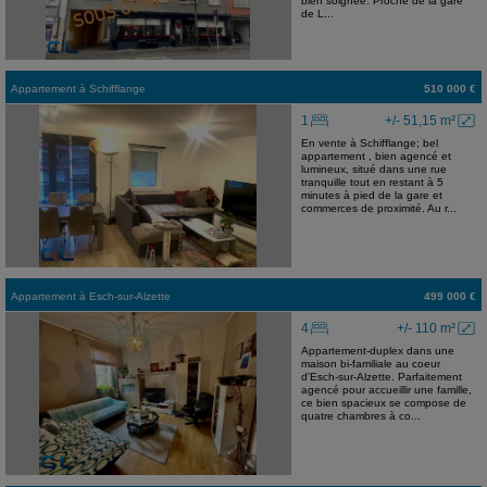
bien soignée. Proche de la gare
de L...
Appartement
à
Schifflange
510 000 €
1
+/- 51,15 m²
En vente à Schifflange; bel
appartement , bien agencé et
lumineux, situé dans une rue
tranquille tout en restant à 5
minutes à pied de la gare et
commerces de proximité. Au r...
Appartement
à
Esch-sur-Alzette
499 000 €
4
+/- 110 m²
Appartement-duplex dans une
maison bi-familiale au coeur
d'Esch-sur-Alzette. Parfaitement
agencé pour accueillir une famille,
ce bien spacieux se compose de
quatre chambres à co...