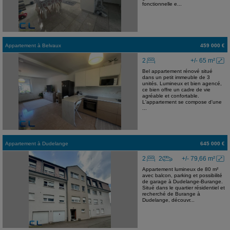
fonctionnelle e...
Appartement
à
Belvaux
459 000 €
2
+/- 65 m²
Bel appartement rénové situé
dans un petit immeuble de 3
unités. Lumineux et bien agencé,
ce bien offre un cadre de vie
agréable et confortable.
L'appartement se compose d'une
...
Appartement
à
Dudelange
645 000 €
2
2
+/- 79,66 m²
Appartement lumineux de 80 m²
avec balcon, parking et possibilité
de garage à Dudelange-Burange.
Situé dans le quartier résidentiel et
recherché de Burange à
Dudelange, découvr...