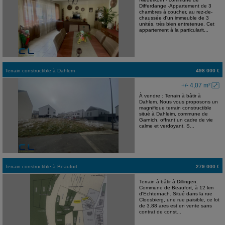
Differdange -Appartement de 3
chambres à coucher, au rez-de-
chaussée d'un immeuble de 3
unités, très bien entretenue. Cet
appartement à la particularit...
Terrain constructible
à
Dahlem
498 000 €
+/- 4,07 m²
À vendre : Terrain à bâtir à
Dahlem. Nous vous proposons un
magnifique terrain constructible
situé à Dahleim, commune de
Garnich, offrant un cadre de vie
calme et verdoyant. S...
Terrain constructible
à
Beaufort
279 000 €
Terrain à bâtir à Dillingen.
Commune de Beaufort, à 12 km
d'Echternach. Situé dans la rue
Cloosbierg, une rue paisible, ce lot
de 3.88 ares est en vente sans
contrat de const...