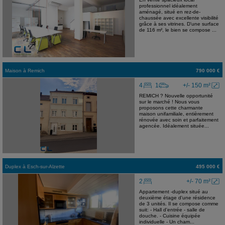
professionnel idéalement
aménagé, situé en rez-de-
chaussée avec excellente visibilité
grâce à ses vitrines. D'une surface
de 116 m², le bien se compose ...
Maison
à
Remich
790 000 €
4
1
+/- 150 m²
REMICH ? Nouvelle opportunité
sur le marché ! Nous vous
proposons cette charmante
maison unifamiliale, entièrement
rénovée avec soin et parfaitement
agencée. Idéalement située...
Duplex
à
Esch-sur-Alzette
495 000 €
2
+/- 70 m²
Appartement -duplex situé au
deuxième étage d'une résidence
de 3 unités. Il se compose comme
suit: - Hall d'entrée - salle de
douche. - Cuisine équipée
individuelle - Un cham...