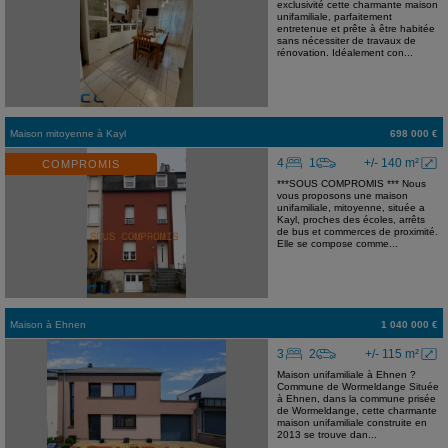
exclusivité cette charmante maison
unifamiliale, parfaitement
entretenue et prête à être habitée
sans nécessiter de travaux de
rénovation. Idéalement con...
Maison mitoyenne
à
Kayl
698 000 €
4
1
+/- 140 m²
COMPROMIS
***SOUS COMPROMIS *** Nous
vous proposons une maison
unifamiliale, mitoyenne, située a
Kayl, proches des écoles, arrêts
de bus et commerces de proximité.
Elle se compose comme...
Maison
à
Ehnen
1 040 000 €
3
2
+/- 115 m²
Maison unifamiliale à Ehnen ?
Commune de Wormeldange Située
à Ehnen, dans la commune prisée
de Wormeldange, cette charmante
maison unifamiliale construite en
2013 se trouve dan...