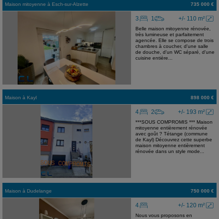
Maison mitoyenne
à
Esch-sur-Alzette
735 000 €
3
1
+/- 110 m²
Belle maison mitoyenne rénovée,
très lumineuse et parfaitement
agencée. Elle se compose de trois
chambres à coucher, d'une salle
de douche, d'un WC séparé, d'une
cuisine entière...
Maison
à
Kayl
898 000 €
4
2
+/- 193 m²
***SOUS COMPROMIS *** Maison
mitoyenne entièrement rénovée
avec goût ? Tétange (commune
de Kayl) Découvrez cette superbe
maison mitoyenne entièrement
rénovée dans un style mode...
Maison
à
Dudelange
750 000 €
4
+/- 120 m²
Nous vous proposons en