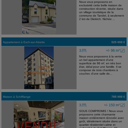
Nous vous proposons en
exclusivité cette belle maison de
construction récente, située dans
un village touristique de la
commune de Tandel, à seulement
2 km de Diekirch. Nichée ...
Appartement
à
Esch-sur-Alzette
525 000 €
3
+/- 96 m²
Nous vous proposons à la vente
un bel appartement d'une
superficie de 96 m², en très bon
état, idéal pour une famille. Il se
compose de trois chambres à
coucher, d'une salle de...
Maison
à
Schifflange
785 000 €
3
+/- 150 m²
SOUS COMPROMIS ! Nous vous
proposons cette charmante
maison entièrement rénovée avec
goût, idéalement située dans un
quartier résidentiel calme et