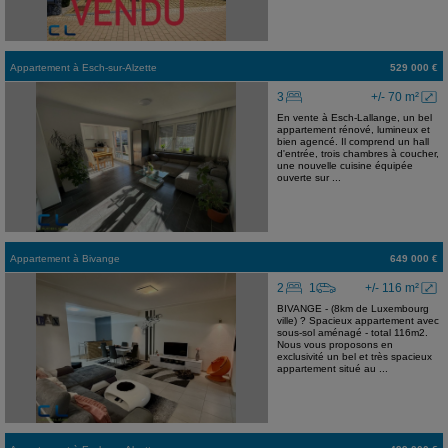
Appartement
à
Esch-sur-Alzette
529 000 €
3
+/- 70 m²
En vente à Esch-Lallange, un bel
appartement rénové, lumineux et
bien agencé. Il comprend un hall
d'entrée, trois chambres à coucher,
une nouvelle cuisine équipée
ouverte sur ...
Appartement
à
Bivange
649 000 €
2
1
+/- 116 m²
BIVANGE - (8km de Luxembourg
ville) ? Spacieux appartement avec
sous-sol aménagé - total 116m2.
Nous vous proposons en
exclusivité un bel et très spacieux
appartement situé au ...