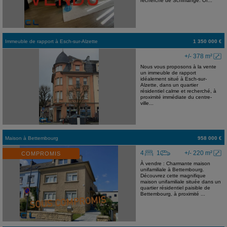
recherché de Schifflange. Of...
Immeuble de rapport
à
Esch-sur-Alzette
1 350 000 €
+/- 378 m²
Nous vous proposons à la vente
un immeuble de rapport
idéalement situé à Esch-sur-
Alzette, dans un quartier
résidentiel calme et recherché, à
proximité immédiate du centre-
ville...
Maison
à
Bettembourg
958 000 €
4
1
+/- 220 m²
COMPROMIS
À vendre : Charmante maison
unifamiliale à Bettembourg.
Découvrez cette magnifique
maison unifamiliale située dans un
quartier résidentiel paisible de
Bettembourg, à proximité ...