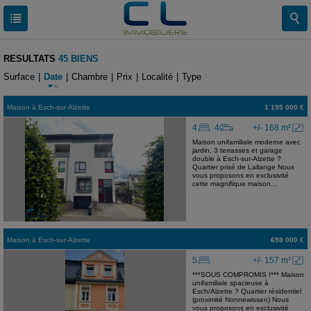
RESULTATS
45 BIENS
Surface
|
Date
|
Chambre
|
Prix
|
Localité
|
Type
Maison
à
Esch-sur-Alzette
1 195 000 €
4
4
+/- 168 m²
Maison unifamiliale moderne avec
jardin, 3 terrasses et garage
double à Esch-sur-Alzette ?
Quartier prisé de Lallange Nous
vous proposons en exclusivité
cette magnifique maison...
Maison
à
Esch-sur-Alzette
698 000 €
5
+/- 157 m²
***SOUS COMPROMIS !*** Maison
unifamiliale spacieuse à
Esch/Alzette ? Quartier résidentiel
(proximité Nonnewissen) Nous
vous proposons en exclusivité