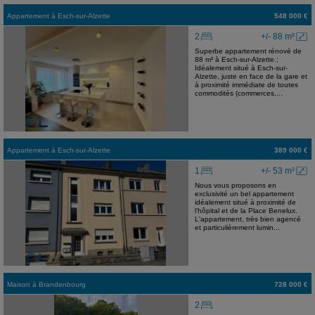
Appartement
à
Esch-sur-Alzette
548 000 €
2
+/- 88 m²
Superbe appartement rénové de
88 m² à Esch-sur-Alzette.;
Idéalement situé à Esch-sur-
Alzette, juste en face de la gare et
à proximité immédiate de toutes
commodités (commerces,...
Appartement
à
Esch-sur-Alzette
389 000 €
1
+/- 53 m²
Nous vous proposons en
exclusivité un bel appartement
idéalement situé à proximité de
l'hôpital et de la Place Benelux.
L'appartement, très bien agencé
et particulièrement lumin...
Maison
à
Brandenbourg
728 000 €
2