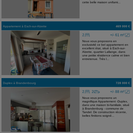
cette belle maison unifami...
Appartement
à
Esch-sur-Alzette
469 000 €
2
+/- 61 m²
Nous vous proposons en
exclusivité ce bel appartement en
excellent état, situé à Esch-sur-
Alzette, quartier Lallange, dans
une petite résidence calme et bien
entretenue. Très l...
Duplex
à
Brandenbourg
728 000 €
2
2
+/- 88 m²
Nous vous proposons un
magnifique Appartement -Duplex,
dans une maison bi-familiale, situé
à Brandenburg - commune de
Tandel. De construction récente,
belles finitions soigné...