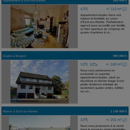
Appartement
à
Esch-sur-Alzette
499 000 €
4
+/- 110 m²
Appartement-duplex dans une
maison bi-familiale au coeur
d'Esch-sur-Alzette. Parfaitement
agencé pour accueillir une famille,
ce bien spacieux se compose de
quatre chambres à co...
Duplex
à
Bergem
995 000 €
3
1
+/- 160 m²
Nous vous présentons en
exclusivité ce superbe
appartement-duplex, situé au
deuxième et dernier étage d'une
petite résidence intimiste de
seulement quatre unités, édifiée
sur un...
Maison
à
Esch-sur-Alzette
1 149 000 €
3
+/- 201 m²
Nous vous proposons à la vente
dans le nouveau projet immobilier