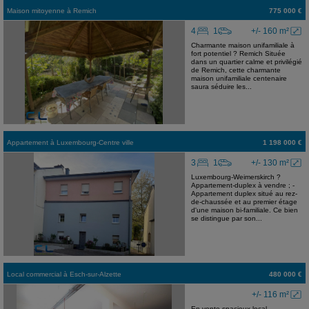
Maison mitoyenne
à
Remich
775 000 €
4
1
+/- 160 m²
Charmante maison unifamiliale à
fort potentiel ? Remich Située
dans un quartier calme et privilégié
de Remich, cette charmante
maison unifamiliale centenaire
saura séduire les...
Appartement
à
Luxembourg-Centre ville
1 198 000 €
3
1
+/- 130 m²
Luxembourg-Weimerskirch ?
Appartement-duplex à vendre ; -
Appartement duplex situé au rez-
de-chaussée et au premier étage
d'une maison bi-familiale. Ce bien
se distingue par son...
Local commercial
à
Esch-sur-Alzette
480 000 €
+/- 116 m²
En vente spacieux local