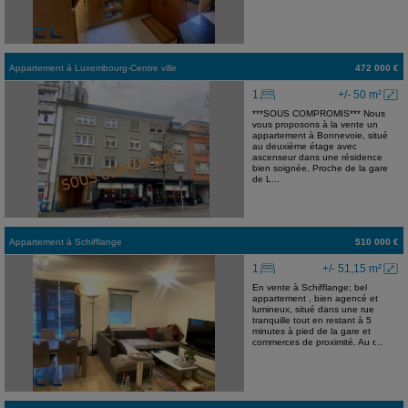
Appartement
à
Luxembourg-Centre ville
472 000 €
1
+/- 50 m²
***SOUS COMPROMIS*** Nous
vous proposons à la vente un
appartement à Bonnevoie, situé
au deuxième étage avec
ascenseur dans une résidence
bien soignée. Proche de la gare
de L...
Appartement
à
Schifflange
510 000 €
1
+/- 51,15 m²
En vente à Schifflange; bel
appartement , bien agencé et
lumineux, situé dans une rue
tranquille tout en restant à 5
minutes à pied de la gare et
commerces de proximité. Au r...