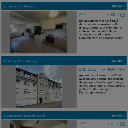
Appartement
à
Belvaux
459 000 €
2
+/- 65 m²
Bel appartement rénové situé
dans un petit immeuble de 3
unités. Lumineux et bien agencé,
ce bien offre un cadre de vie
agréable et confortable.
L'appartement se compose d'une
...
Appartement
à
Dudelange
645 000 €
2
2
+/- 79,66 m²
Appartement lumineux de 80 m²
avec balcon, parking et possibilité
de garage à Dudelange-Burange.
Situé dans le quartier résidentiel et
recherché de Burange à
Dudelange, découvr...
Appartement
à
Esch-sur-Alzette
469 000 €
2
+/- 61 m²