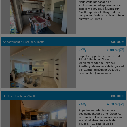
Nous vous proposons en
exclusivité ce bel appartement en
excellent état, situé à Esch-sur-
Alzette, quartier Lallange, dans
une petite résidence calme et bien
entretenue. Très l...
Appartement
à
Esch-sur-Alzette
548 000 €
2
+/- 88 m²
Superbe appartement rénové de
88 m² à Esch-sur-Alzette.;
Idéalement situé à Esch-sur-
Alzette, juste en face de la gare et
à proximité immédiate de toutes
commodités (commerces,...
Duplex
à
Esch-sur-Alzette
495 000 €
2
+/- 70 m²
Appartement -duplex situé au
deuxième étage d'une résidence
de 3 unités. Il se compose comme
suit: - Hall d'entrée - salle de
douche. - Cuisine équipée