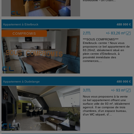
individuelle - Un cham...
Appartement
à
Ettelbruck
488 000 €
2
+/- 83,26 m²
COMPROMIS
***SOUS COMPROMIS***
Ettelbruck- centre ! Nous vous
proposons ce bel appartement de
83.26m2, idéalement situé en
plein centre d'Ettelbruck, à
proximité immédiate des
commerces,...
Appartement
à
Dudelange
480 000 €
3
+/- 93 m²
Nous vous proposons à la vente
ce bel appartement offrant une
surface utile de 93 m², idéalement
agencé. Il se compose de trois
chambres, d'un espace bureau,
d'un WC séparé, d'...