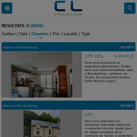
RESULTATS
45 BIENS
Surface
|
Date
|
Chambre
|
Prix
|
Localité
|
Type
Duplex
à
Brandenbourg
728 000 €
2
2
+/- 88 m²
Nous vous proposons un
magnifique Appartement -Duplex,
dans une maison bi-familiale, situé
à Brandenburg - commune de
Tandel. De construction récente,
belles finitions soigné...
Maison
à
Brandenbourg
728 000 €
2
Nous vous proposons en
exclusivité cette belle maison de
construction récente, située dans
un village touristique de la
commune de Tandel, à seulement