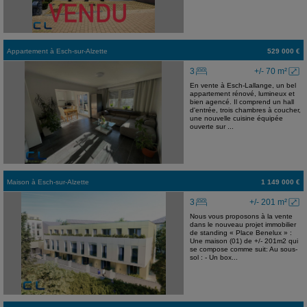
Appartement
à
Esch-sur-Alzette
529 000 €
3
+/- 70 m²
En vente à Esch-Lallange, un bel
appartement rénové, lumineux et
bien agencé. Il comprend un hall
d'entrée, trois chambres à coucher,
une nouvelle cuisine équipée
ouverte sur ...
Maison
à
Esch-sur-Alzette
1 149 000 €
3
+/- 201 m²
Nous vous proposons à la vente
dans le nouveau projet immobilier
de standing « Place Benelux » :
Une maison (01) de +/- 201m2 qui
se compose comme suit: Au sous-
sol : - Un box...