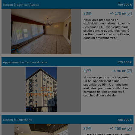
Maison
à
Esch-sur-Alzette
790 000 €
3
+/- 170 m²
Nous vous proposons en
exclusivité une maison mitoyenne
des années 60, bien entretenue,
située dans le quartier recherché
de Bourgrund à Esch-sur-Alzette,
dans un environnement ...
Appartement
à
Esch-sur-Alzette
525 000 €
3
+/- 96 m²
Nous vous proposons à la vente
un bel appartement d'une
superficie de 96 m², en très bon
état, idéal pour une famille. Il se
compose de trois chambres à
coucher, d'une salle de...
Maison
à
Schifflange
785 000 €
3
+/- 150 m²
SOUS COMPROMIS ! Nous vous