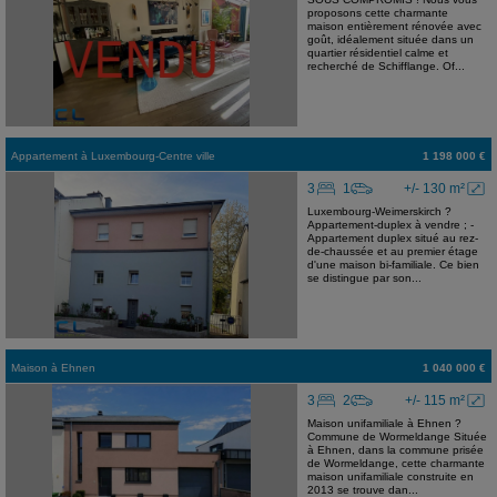
proposons cette charmante
maison entièrement rénovée avec
goût, idéalement située dans un
quartier résidentiel calme et
recherché de Schifflange. Of...
Appartement
à
Luxembourg-Centre ville
1 198 000 €
3
1
+/- 130 m²
Luxembourg-Weimerskirch ?
Appartement-duplex à vendre ; -
Appartement duplex situé au rez-
de-chaussée et au premier étage
d'une maison bi-familiale. Ce bien
se distingue par son...
Maison
à
Ehnen
1 040 000 €
3
2
+/- 115 m²
Maison unifamiliale à Ehnen ?
Commune de Wormeldange Située
à Ehnen, dans la commune prisée
de Wormeldange, cette charmante
maison unifamiliale construite en
2013 se trouve dan...