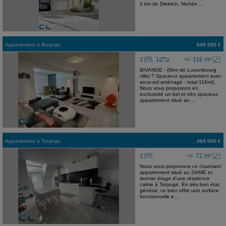
2 km de Diekirch. Nichée ...
Appartement
à
Bivange
649 000 €
2
1
+/- 116 m²
BIVANGE - (8km de Luxembourg
ville) ? Spacieux appartement avec
sous-sol aménagé - total 116m2.
Nous vous proposons en
exclusivité un bel et très spacieux
appartement situé au ...
Appartement
à
Tetange
469 000 €
2
+/- 72 m²
Nous vous proposons ce charmant
appartement situé au 2IèME et
dernier étage d'une résidence
calme à Tetange. En très bon état
général, ce bien offre une surface
fonctionnelle e...