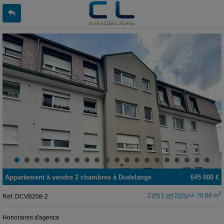
Appartement
à vendre
2 chambres à
Dudelange
645 000 €
2
2
1
2
+/- 79,66 m
Ref.
DCVB208-2
Honoraires d'agence