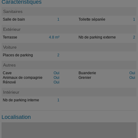
Caractéristiques
Sanitaires
Salle de bain
1
Toilette séparée
1
Extérieur
Terrasse
4.8 m²
Nb de parking externe
2
Voiture
Places de parking
2
Autres
Cave
Oui
Buanderie
Oui
Animaux de compagnie
Oui
Grenier
Oui
Rénové
Oui
Intérieur
Nb de parking interne
1
Localisation