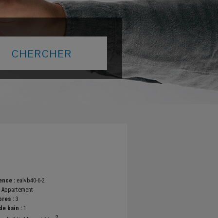
ence :
ealvb40-6-2
:
Appartement
res :
3
de bain :
1
2