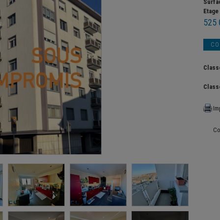
Surfa
Etage
525 
CO
Class
Class
Im
Co