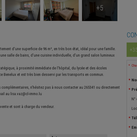
+5
CO
ment d'une superficie de 96 m², en très bon état, idéal pour une famille.
+35
une salle de bains, d'une cuisine individuelle, d'un grand salon lumineux
Cham
tégique, à proximité immédiate de l'hôpital, du lycée et des écoles
ace Benelux et est très bien desservi par les transports en commun.
No
s complémentaires, n'hésitez pas à nous contacter au 265341 ou directement
Pr
ail au lisa.vaz@cl-immo.lu
N° 
 vente et sont à charge du vendeur.
Loc
Té
Em