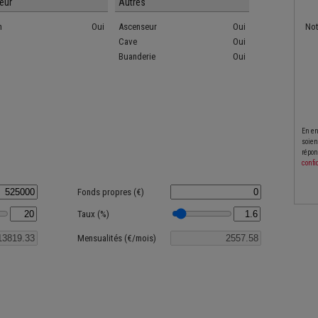
ieur
Autres
n
Oui
Ascenseur
Oui
No
Cave
Oui
Buanderie
Oui
En en
soien
répon
confi
Fonds propres (€)
Taux (%)
Mensualités (€/mois)