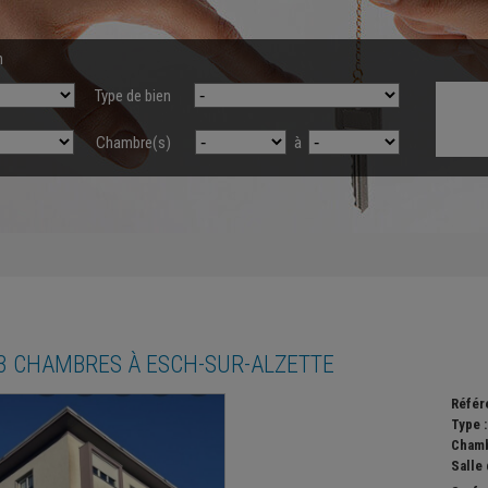
n
Type de bien
Chambre(s)
à
3 CHAMBRES À
ESCH-SUR-ALZETTE
Référ
Type 
Chamb
Salle 