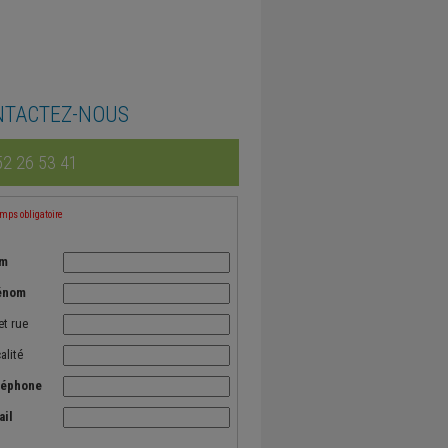
NTACTEZ-NOUS
2 26 53 41
ps obligatoire
m
énom
et rue
alité
léphone
ail