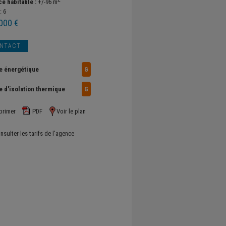
ce habitable :
+/-96 m
:
6
000 €
NTACT
e énergétique
G
e d'isolation thermique
G
primer
PDF
Voir le plan
nsulter les tarifs de l'agence