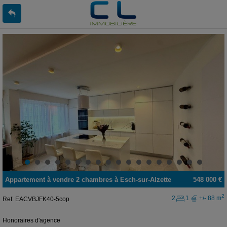
Appartement
à vendre
2 chambres à
Esch-sur-Alzette
548 000 €
2
2
1
+/- 88 m
Ref.
EACVBJFK40-5cop
Honoraires d'agence