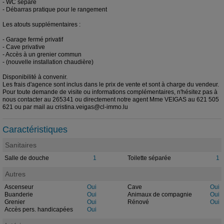
- WC séparé
- Débarras pratique pour le rangement
Les atouts supplémentaires :
- Garage fermé privatif
- Cave privative
- Accès à un grenier commun
- (nouvelle installation chaudière)
Disponibilité à convenir.
Les frais d'agence sont inclus dans le prix de vente et sont à charge du vendeur.
Pour toute demande de visite ou informations complémentaires, n'hésitez pas à
nous contacter au 265341 ou directement notre agent Mme VEIGAS au 621 505
621 ou par mail au cristina.veigas@cl-immo.lu
Caractéristiques
Sanitaires
Salle de douche
1
Toilette séparée
1
Autres
Ascenseur
Oui
Cave
Oui
Buanderie
Oui
Animaux de compagnie
Oui
Grenier
Oui
Rénové
Oui
Accès pers. handicapées
Oui