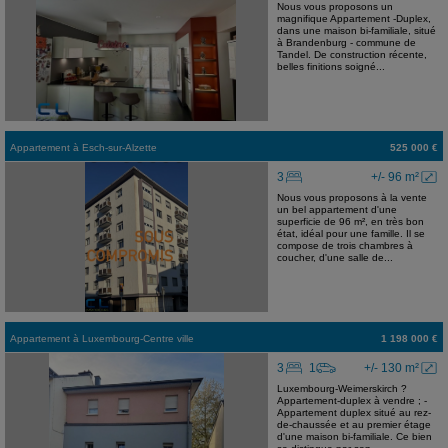
Nous vous proposons un
magnifique Appartement -Duplex,
dans une maison bi-familiale, situé
à Brandenburg - commune de
Tandel. De construction récente,
belles finitions soigné...
Appartement
à
Esch-sur-Alzette
525 000 €
3
+/- 96 m²
Nous vous proposons à la vente
un bel appartement d'une
superficie de 96 m², en très bon
état, idéal pour une famille. Il se
compose de trois chambres à
coucher, d'une salle de...
Appartement
à
Luxembourg-Centre ville
1 198 000 €
3
1
+/- 130 m²
Luxembourg-Weimerskirch ?
Appartement-duplex à vendre ; -
Appartement duplex situé au rez-
de-chaussée et au premier étage
d'une maison bi-familiale. Ce bien