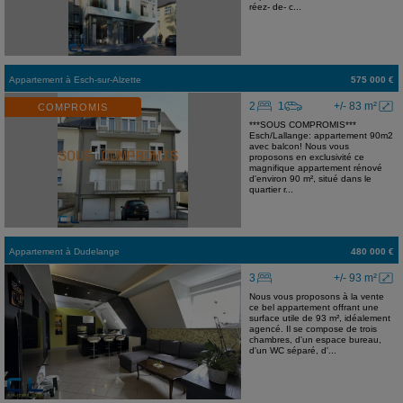
réez- de- c...
Appartement
à
Esch-sur-Alzette
575 000 €
2
1
+/- 83 m²
COMPROMIS
***SOUS COMPROMIS***
Esch/Lallange: appartement 90m2
avec balcon! Nous vous
proposons en exclusivité ce
magnifique appartement rénové
d'environ 90 m², situé dans le
quartier r...
Appartement
à
Dudelange
480 000 €
3
+/- 93 m²
Nous vous proposons à la vente
ce bel appartement offrant une
surface utile de 93 m², idéalement
agencé. Il se compose de trois
chambres, d'un espace bureau,
d'un WC séparé, d'...