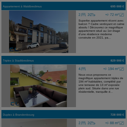
Appartement
à
Waldbredimus
695 000 €
2
2
+/- 72 m²
Superbe appartement récent avec
balcon ? Cadre verdoyant et calme
absolu ! Découvrez ce magnifique
appartement situé au 1er étage
d'une résidence moderne
construite en 2021, pa...
Triplex
à
Stadtbredimus
829 000 €
4
+/- 194 m²
Nous vous proposons ce
magnifique appartement triplex de
194 m² habitables, complété par
une terrasse de 13 m² exposée
plein sud. Située dans une rue
résidentielle, tranquille d...
Duplex
à
Brandenbourg
728 000 €
2
2
+/- 88 m²