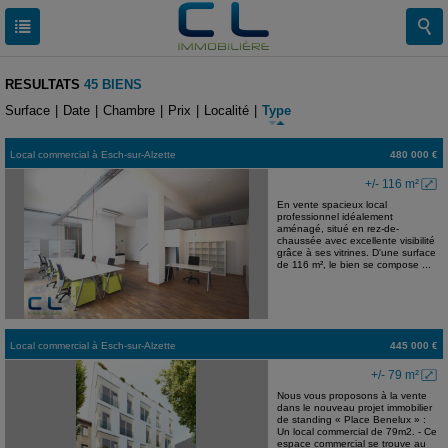
RESULTATS
45 BIENS
Surface
|
Date
|
Chambre
|
Prix
|
Localité
|
Type
Local commercial
à
Esch-sur-Alzette
480 000 €
+/- 116 m²
En vente spacieux local
professionnel idéalement
aménagé, situé en rez-de-
chaussée avec excellente visibilité
grâce à ses vitrines. D'une surface
de 116 m², le bien se compose ...
Local commercial
à
Esch-sur-Alzette
445 000 €
+/- 79 m²
Nous vous proposons à la vente
dans le nouveau projet immobilier
de standing « Place Benelux » :
Un local commercial de 79m2. - Ce
espace commercial se trouve au