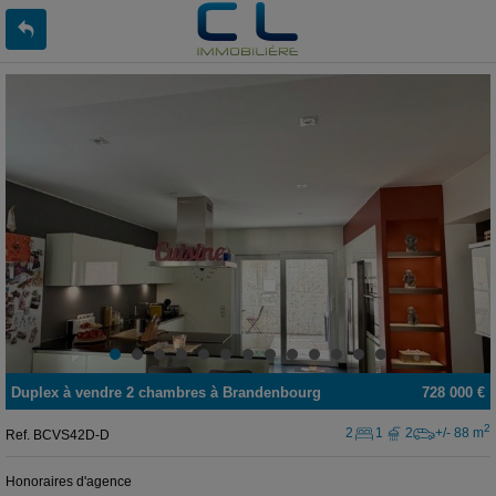
Duplex
à vendre
2 chambres à
Brandenbourg
728 000 €
2
2
1
2
+/- 88 m
Ref.
BCVS42D-D
Honoraires d'agence