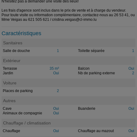
N'hésitez pas à demander une visite des lieux!
Les frais d'agence sont inclus dans le prix de vente et à charge du vendeur.
Pour toute visite ou information complémentaire, contactez-nous au 26 53 41, ou
Mme Veigas au 621 505 621 / cristina.veigas@cl-immo.lu
Caractéristiques
Sanitaires
Salle de douche
1
Toilette séparée
1
Extérieur
Terrasse
35 m²
Balcon
Oui
Jardin
Oui
Nb de parking externe
2
Voiture
Places de parking
2
Autres
Cave
Oui
Buanderie
Oui
Animaux de compagnie
Oui
Chauffage / climatisation
Chauffage
Oui
Chauffage au mazout
Oui