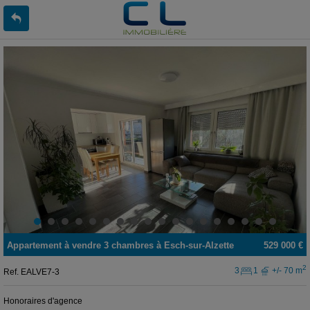
Appartement
à vendre
3 chambres à
Esch-sur-Alzette
529 000 €
2
3
1
+/- 70 m
Ref.
EALVE7-3
Honoraires d'agence