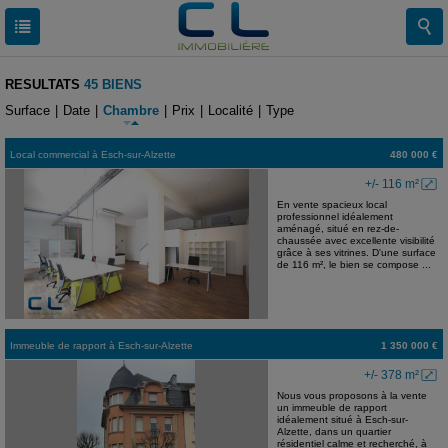
RESULTATS
45 BIENS
Surface
|
Date
|
Chambre
|
Prix
|
Localité
|
Type
Local commercial
à
Esch-sur-Alzette
480 000 €
+/- 116 m²
En vente spacieux local
professionnel idéalement
aménagé, situé en rez-de-
chaussée avec excellente visibilité
grâce à ses vitrines. D'une surface
de 116 m², le bien se compose ...
Immeuble de rapport
à
Esch-sur-Alzette
1 350 000 €
+/- 378 m²
Nous vous proposons à la vente
un immeuble de rapport
idéalement situé à Esch-sur-
Alzette, dans un quartier
résidentiel calme et recherché, à