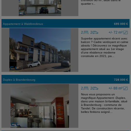
d'environ 90 m², situé dans le
quartier r...
Appartement
à
Waldbredimus
695 000 €
2
2
+/- 72 m²
Superbe appartement récent avec
balcon ? Cadre verdoyant et calme
absolu ! Découvrez ce magnifique
appartement situé au 1er étage
d'une résidence moderne
construite en 2021, pa...
Duplex
à
Brandenbourg
728 000 €
2
2
+/- 88 m²
Nous vous proposons un
magnifique Appartement -Duplex,
dans une maison bi-familiale, situé
à Brandenburg - commune de
Tandel. De construction récente,
belles finitions soigné...