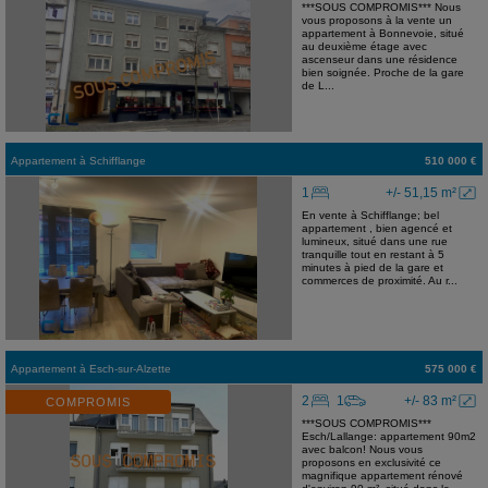
***SOUS COMPROMIS*** Nous
vous proposons à la vente un
appartement à Bonnevoie, situé
au deuxième étage avec
ascenseur dans une résidence
bien soignée. Proche de la gare
de L...
Appartement
à
Schifflange
510 000 €
1
+/- 51,15 m²
En vente à Schifflange; bel
appartement , bien agencé et
lumineux, situé dans une rue
tranquille tout en restant à 5
minutes à pied de la gare et
commerces de proximité. Au r...
Appartement
à
Esch-sur-Alzette
575 000 €
2
1
+/- 83 m²
COMPROMIS
***SOUS COMPROMIS***
Esch/Lallange: appartement 90m2
avec balcon! Nous vous
proposons en exclusivité ce
magnifique appartement rénové