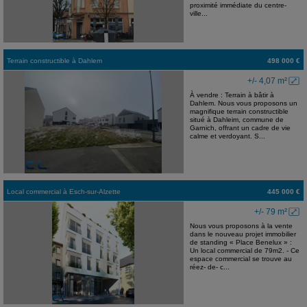
proximité immédiate du centre-
ville...
Terrain constructible
à
Dahlem
498 000 €
+/- 4,07 m²
À vendre : Terrain à bâtir à
Dahlem. Nous vous proposons un
magnifique terrain constructible
situé à Dahleim, commune de
Garnich, offrant un cadre de vie
calme et verdoyant. S...
Local commercial
à
Esch-sur-Alzette
445 000 €
+/- 79 m²
Nous vous proposons à la vente
dans le nouveau projet immobilier
de standing « Place Benelux » :
Un local commercial de 79m2. - Ce
espace commercial se trouve au
réez- de- c...