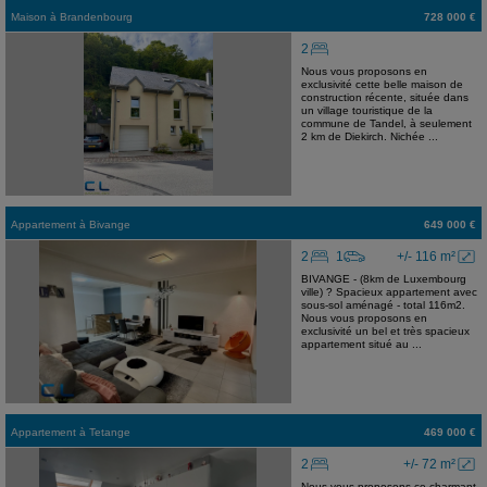
Maison
à
Brandenbourg
728 000 €
2
Nous vous proposons en
exclusivité cette belle maison de
construction récente, située dans
un village touristique de la
commune de Tandel, à seulement
2 km de Diekirch. Nichée ...
Appartement
à
Bivange
649 000 €
2
1
+/- 116 m²
BIVANGE - (8km de Luxembourg
ville) ? Spacieux appartement avec
sous-sol aménagé - total 116m2.
Nous vous proposons en
exclusivité un bel et très spacieux
appartement situé au ...
Appartement
à
Tetange
469 000 €
2
+/- 72 m²
Nous vous proposons ce charmant