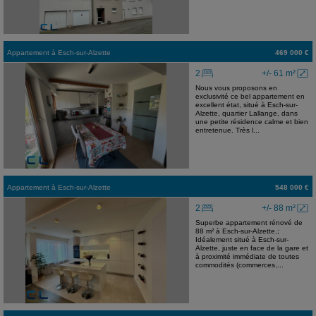
Appartement
à
Esch-sur-Alzette
469 000 €
2
+/- 61 m²
Nous vous proposons en
exclusivité ce bel appartement en
excellent état, situé à Esch-sur-
Alzette, quartier Lallange, dans
une petite résidence calme et bien
entretenue. Très l...
Appartement
à
Esch-sur-Alzette
548 000 €
2
+/- 88 m²
Superbe appartement rénové de
88 m² à Esch-sur-Alzette.;
Idéalement situé à Esch-sur-
Alzette, juste en face de la gare et
à proximité immédiate de toutes
commodités (commerces,...