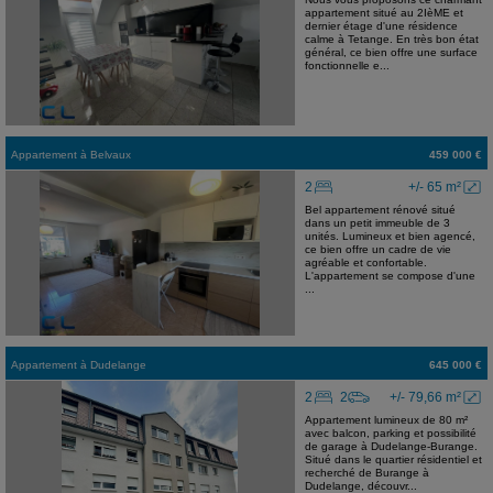
appartement situé au 2IèME et
dernier étage d'une résidence
calme à Tetange. En très bon état
général, ce bien offre une surface
fonctionnelle e...
Appartement
à
Belvaux
459 000 €
2
+/- 65 m²
Bel appartement rénové situé
dans un petit immeuble de 3
unités. Lumineux et bien agencé,
ce bien offre un cadre de vie
agréable et confortable.
L'appartement se compose d'une
...
Appartement
à
Dudelange
645 000 €
2
2
+/- 79,66 m²
Appartement lumineux de 80 m²
avec balcon, parking et possibilité
de garage à Dudelange-Burange.
Situé dans le quartier résidentiel et
recherché de Burange à
Dudelange, découvr...