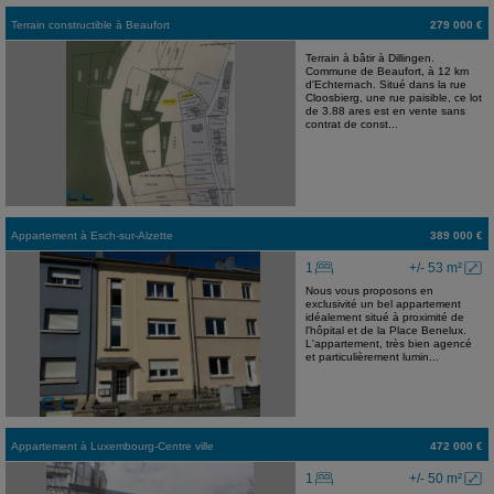
Terrain constructible
à
Beaufort
279 000 €
Terrain à bâtir à Dillingen.
Commune de Beaufort, à 12 km
d'Echternach. Situé dans la rue
Cloosbierg, une rue paisible, ce lot
de 3.88 ares est en vente sans
contrat de const...
Appartement
à
Esch-sur-Alzette
389 000 €
1
+/- 53 m²
Nous vous proposons en
exclusivité un bel appartement
idéalement situé à proximité de
l'hôpital et de la Place Benelux.
L'appartement, très bien agencé
et particulièrement lumin...
Appartement
à
Luxembourg-Centre ville
472 000 €
1
+/- 50 m²