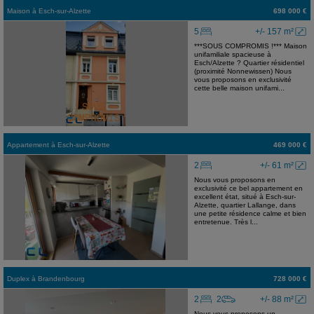
Maison
à
Esch-sur-Alzette
698 000 €
5
+/- 157 m²
***SOUS COMPROMIS !*** Maison
unifamiliale spacieuse à
Esch/Alzette ? Quartier résidentiel
(proximité Nonnewissen) Nous
vous proposons en exclusivité
cette belle maison unifami...
Appartement
à
Esch-sur-Alzette
469 000 €
2
+/- 61 m²
Nous vous proposons en
exclusivité ce bel appartement en
excellent état, situé à Esch-sur-
Alzette, quartier Lallange, dans
une petite résidence calme et bien
entretenue. Très l...
Duplex
à
Brandenbourg
728 000 €
2
2
+/- 88 m²
Nous vous proposons un