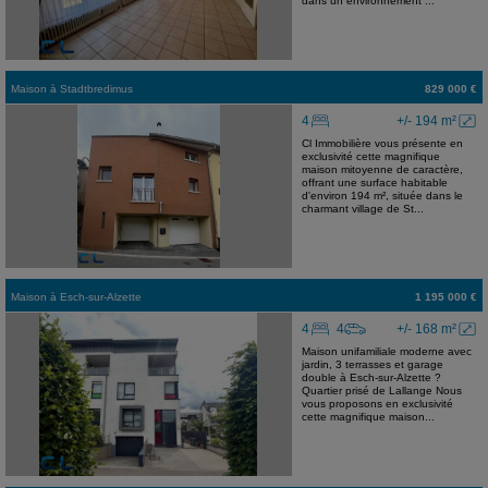
dans un environnement ...
Maison
à
Stadtbredimus
829 000 €
4
+/- 194 m²
Cl Immobilière vous présente en
exclusivité cette magnifique
maison mitoyenne de caractère,
offrant une surface habitable
d'environ 194 m², située dans le
charmant village de St...
Maison
à
Esch-sur-Alzette
1 195 000 €
4
4
+/- 168 m²
Maison unifamiliale moderne avec
jardin, 3 terrasses et garage
double à Esch-sur-Alzette ?
Quartier prisé de Lallange Nous
vous proposons en exclusivité
cette magnifique maison...