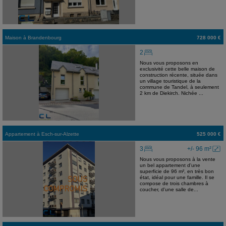
Maison
à
Brandenbourg
728 000 €
2
Nous vous proposons en
exclusivité cette belle maison de
construction récente, située dans
un village touristique de la
commune de Tandel, à seulement
2 km de Diekirch. Nichée ...
Appartement
à
Esch-sur-Alzette
525 000 €
3
+/- 96 m²
Nous vous proposons à la vente
un bel appartement d'une
superficie de 96 m², en très bon
état, idéal pour une famille. Il se
compose de trois chambres à
coucher, d'une salle de...