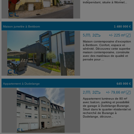
indépendant, située à Wormel...
Maison jumelée
à
Bettborn
1 480 000 €
5
2
+/- 225 m²
Maison contemporaine d'exception
à Bettborn. Confort, espace et
sérénité. Découvrez cette superbe
maison contemporaine, construite
avec des matériaux de qualité et
pensée pour ...
Appartement
à
Dudelange
645 000 €
2
2
+/- 79,66 m²
Appartement lumineux de 80 m²
avec balcon, parking et possibilité
de garage à Dudelange-Burange.
Situé dans le quartier résidentiel et
recherché de Burange à
Dudelange, découvr...