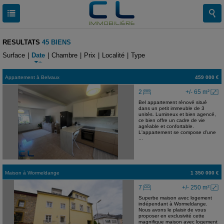
RESULTATS
45 BIENS
Surface
|
Date
|
Chambre
|
Prix
|
Localité
|
Type
Appartement
à
Belvaux
459 000 €
2
+/- 65 m²
Bel appartement rénové situé
dans un petit immeuble de 3
unités. Lumineux et bien agencé,
ce bien offre un cadre de vie
agréable et confortable.
L'appartement se compose d'une
...
Maison
à
Wormeldange
1 350 000 €
7
+/- 250 m²
Superbe maison avec logement
indépendant à Wormeldange.
Nous avons le plaisir de vous
proposer en exclusivité cette
magnifique maison avec logement