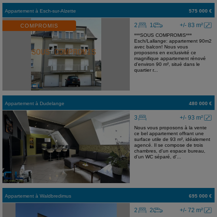
Appartement
à
Esch-sur-Alzette
575 000 €
2
1
+/- 83 m²
COMPROMIS
***SOUS COMPROMIS***
Esch/Lallange: appartement 90m2
avec balcon! Nous vous
proposons en exclusivité ce
magnifique appartement rénové
d'environ 90 m², situé dans le
quartier r...
Appartement
à
Dudelange
480 000 €
3
+/- 93 m²
Nous vous proposons à la vente
ce bel appartement offrant une
surface utile de 93 m², idéalement
agencé. Il se compose de trois
chambres, d'un espace bureau,
d'un WC séparé, d'...
Appartement
à
Waldbredimus
695 000 €
2
2
+/- 72 m²