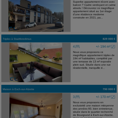
Superbe appartement récent avec
balcon ? Cadre verdoyant et calme
absolu ! Découvrez ce magnifique
appartement situé au 1er étage
d'une résidence moderne
construite en 2021, pa...
Triplex
à
Stadtbredimus
829 000 €
4
+/- 194 m²
Nous vous proposons ce
magnifique appartement triplex de
194 m² habitables, complété par
une terrasse de 13 m² exposée
plein sud. Située dans une rue
résidentielle, tranquille d...
Maison
à
Esch-sur-Alzette
790 000 €
3
+/- 170 m²
Nous vous proposons en
exclusivité une maison mitoyenne
des années 60, bien entretenue,
située dans le quartier recherché
de Bourgrund à Esch-sur-Alzette,