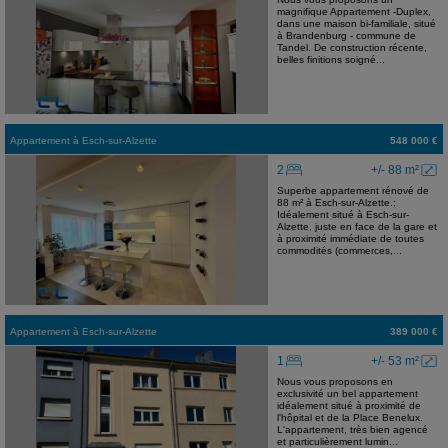
magnifique Appartement -Duplex,
dans une maison bi-familiale, situé
à Brandenburg - commune de
Tandel. De construction récente,
belles finitions soigné...
Appartement
à
Esch-sur-Alzette
548 000 €
2
+/- 88 m²
Superbe appartement rénové de
88 m² à Esch-sur-Alzette.;
Idéalement situé à Esch-sur-
Alzette, juste en face de la gare et
à proximité immédiate de toutes
commodités (commerces,...
Appartement
à
Esch-sur-Alzette
389 000 €
1
+/- 53 m²
Nous vous proposons en
exclusivité un bel appartement
idéalement situé à proximité de
l'hôpital et de la Place Benelux.
L'appartement, très bien agencé
et particulièrement lumin...