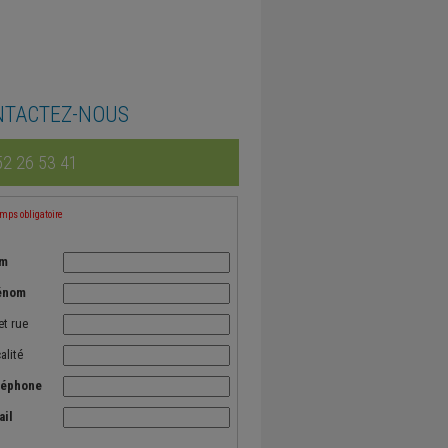
NTACTEZ-NOUS
2 26 53 41
ps obligatoire
m
énom
et rue
alité
léphone
ail