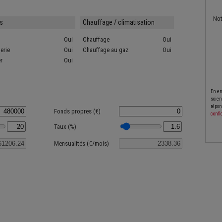
No
s
Chauffage / climatisation
Oui
Chauffage
Oui
erie
Oui
Chauffage au gaz
Oui
r
Oui
En en
soien
répon
Fonds propres (€)
confi
Taux (%)
Mensualités (€/mois)