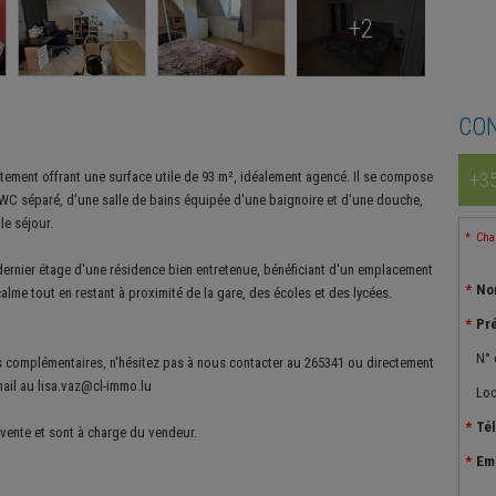
+2
CO
ement offrant une surface utile de 93 m², idéalement agencé. Il se compose
+35
WC séparé, d'une salle de bains équipée d'une baignoire et d'une douche,
le séjour.
Cham
u dernier étage d'une résidence bien entretenue, bénéficiant d'un emplacement
No
alme tout en restant à proximité de la gare, des écoles et des lycées.
Pr
N° 
s complémentaires, n'hésitez pas à nous contacter au 265341 ou directement
ail au lisa.vaz@cl-immo.lu
Loc
Té
 vente et sont à charge du vendeur.
Em