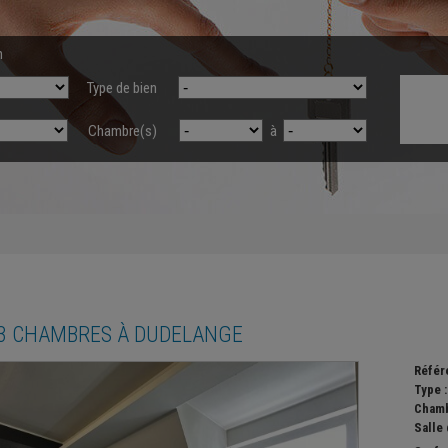
n
Type de bien
Chambre(s)
à
3 CHAMBRES À
DUDELANGE
Référ
Type 
Chamb
Salle