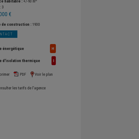
ce habitable :
+/-93 m
:
3
000 €
 de construction :
1930
NTACT
e énergétique
H
e d'isolation thermique
I
primer
PDF
Voir le plan
nsulter les tarifs de l'agence