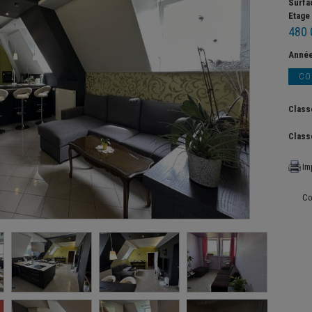
Surfa
Etage
480 
Année
CO
Class
Class
Im
Co