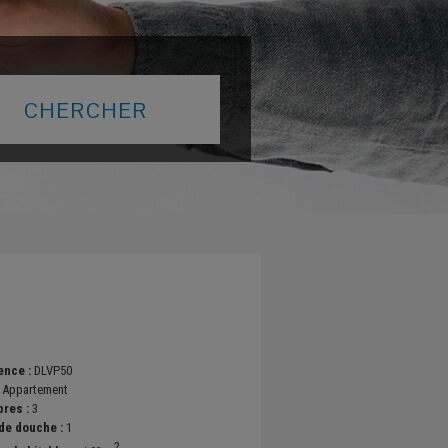
ence :
DLVP50
:
Appartement
res :
3
 de douche :
1
2