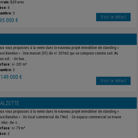
rrain:
8,39 ares
èce:
6
hambre:
3
Voir le détail
95 000 €
us vous proposons à la vente dans le nouveau projet immobilier de standing «
ace Benelux » : Une maison (01) de +/- 201m2 qui se compose comme suit: Au
us-sol : - Un box...
rface:
+/- 201 m²
hambre:
3
 149 000 €
Voir le détail
-ALZETTE
us vous proposons à la vente dans le nouveau projet immobilier de standing «
ace Benelux » : Un local commercial de 79m2. - Ce espace commercial se trouve
 réez- de- c...
rface:
+/- 79 m²
èce:
2