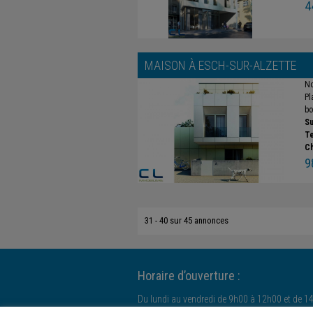
4
MAISON À
ESCH-SUR-ALZETTE
No
Pl
bo
Su
Te
C
9
31 - 40 sur 45 annonces
Horaire d’ouverture :
Du lundi au vendredi de 9h00 à 12h00 et de 1