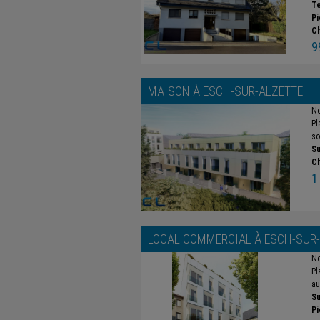
Te
Pi
C
9
MAISON À
ESCH-SUR-ALZETTE
No
Pl
so
Su
C
1
LOCAL COMMERCIAL À
ESCH-SUR
No
Pl
au
Su
Pi