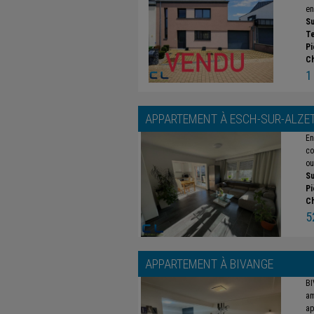
en
Su
Te
Pi
C
1
APPARTEMENT À
ESCH-SUR-ALZE
En
co
ou
Su
Pi
C
5
APPARTEMENT À
BIVANGE
BI
am
ap