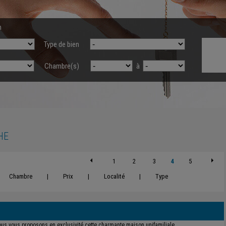
n
Type de bien
Chambre(s)
à
HE
1
2
3
4
5
Chambre
|
Prix
|
Localité
|
Type
us vous proposons en exclusivité cette charmante maison unifamiliale,