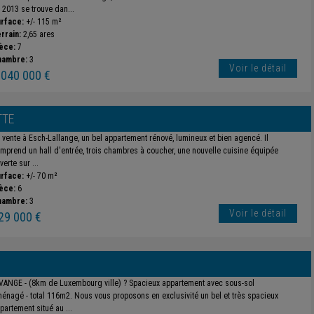
 2013 se trouve dan...
rface:
+/- 115 m²
rrain:
2,65 ares
èce:
7
hambre:
3
Voir le détail
 040 000 €
TTE
 vente à Esch-Lallange, un bel appartement rénové, lumineux et bien agencé. Il
mprend un hall d'entrée, trois chambres à coucher, une nouvelle cuisine équipée
verte sur ...
rface:
+/- 70 m²
èce:
6
hambre:
3
Voir le détail
29 000 €
VANGE - (8km de Luxembourg ville) ? Spacieux appartement avec sous-sol
énagé - total 116m2. Nous vous proposons en exclusivité un bel et très spacieux
partement situé au ...