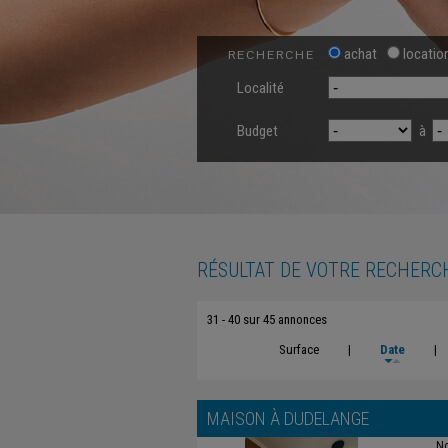
achat
locatio
RECHERCHE
Localité
Budget
à
RÉSULTAT DE VOTRE RECHERC
31 - 40 sur 45 annonces
Surface
|
Date
|
MAISON À
DUDELANGE
No