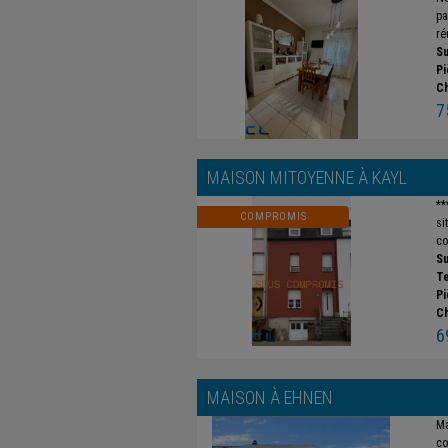
pa
ré
Su
Pi
C
7
MAISON MITOYENNE À
KAYL
**
COMPROMIS
si
co
Su
Te
Pi
C
6
MAISON À
EHNEN
Ma
co