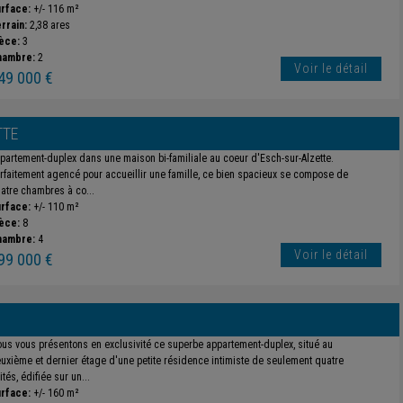
rface:
+/- 116 m²
rrain:
2,38 ares
èce:
3
hambre:
2
Voir le détail
49 000 €
TTE
partement-duplex dans une maison bi-familiale au coeur d'Esch-sur-Alzette.
rfaitement agencé pour accueillir une famille, ce bien spacieux se compose de
atre chambres à co...
rface:
+/- 110 m²
èce:
8
hambre:
4
Voir le détail
99 000 €
us vous présentons en exclusivité ce superbe appartement-duplex, situé au
uxième et dernier étage d'une petite résidence intimiste de seulement quatre
ités, édifiée sur un...
rface:
+/- 160 m²