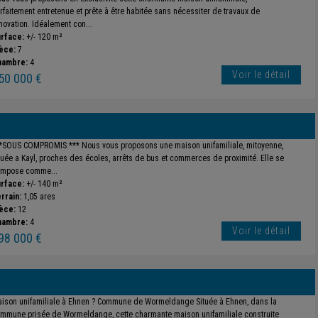
rfaitement entretenue et prête à être habitée sans nécessiter de travaux de
novation. Idéalement con...
rface:
+/- 120 m²
èce:
7
hambre:
4
Voir le détail
50 000 €
*SOUS COMPROMIS *** Nous vous proposons une maison unifamiliale, mitoyenne,
tuée a Kayl, proches des écoles, arrêts de bus et commerces de proximité. Elle se
mpose comme...
rface:
+/- 140 m²
rrain:
1,05 ares
èce:
12
hambre:
4
Voir le détail
98 000 €
ison unifamiliale à Ehnen ? Commune de Wormeldange Située à Ehnen, dans la
mmune prisée de Wormeldange, cette charmante maison unifamiliale construite