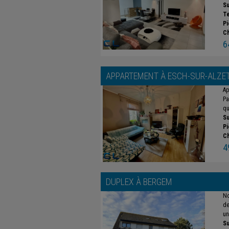
Su
Te
Pi
C
6
APPARTEMENT À
ESCH-SUR-ALZE
Ap
Pa
qu
Su
Pi
C
4
DUPLEX À
BERGEM
No
de
un
Su