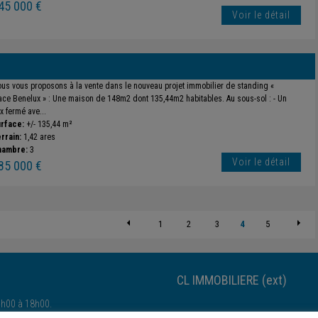
45 000 €
Voir le détail
us vous proposons à la vente dans le nouveau projet immobilier de standing «
ace Benelux » : Une maison de 148m2 dont 135,44m2 habitables. Au sous-sol : - Un
x fermé ave...
rface:
+/- 135,44 m²
rrain:
1,42 ares
hambre:
3
Voir le détail
85 000 €
1
2
3
4
5
CL IMMOBILIERE (ext)
4h00 à 18h00.