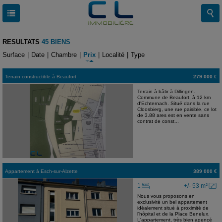
RESULTATS
45 BIENS
Surface
|
Date
|
Chambre
|
Prix
|
Localité
|
Type
Terrain constructible
à
Beaufort
279 000 €
Terrain à bâtir à Dillingen.
Commune de Beaufort, à 12 km
d'Echternach. Situé dans la rue
Cloosbierg, une rue paisible, ce lot
de 3.88 ares est en vente sans
contrat de const...
Appartement
à
Esch-sur-Alzette
389 000 €
1
+/- 53 m²
Nous vous proposons en
exclusivité un bel appartement
idéalement situé à proximité de
l'hôpital et de la Place Benelux.
L'appartement, très bien agencé