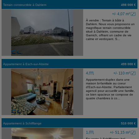
Terrain constructible
à
Dahlem
498 000 €
+/- 4,07 m²
À vendre : Terrain à bâtir à
Dahlem. Nous vous proposons un
magnifique terrain constructible
situé à Dahleim, commune de
Garnich, offrant un cadre de vie
calme et verdoyant. S...
Appartement
à
Esch-sur-Alzette
499 000 €
4
+/- 110 m²
Appartement-duplex dans une
maison bi-familiale au coeur
d'Esch-sur-Alzette. Parfaitement
agencé pour accueillir une famille,
ce bien spacieux se compose de
quatre chambres à co...
Appartement
à
Schifflange
510 000 €
1
+/- 51,15 m²
En vente à Schifflange; bel