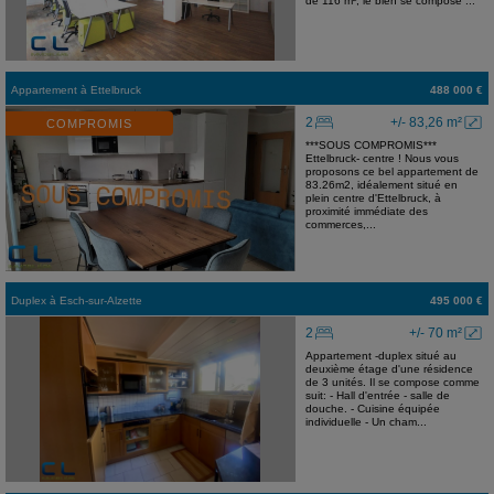
de 116 m², le bien se compose ...
Appartement
à
Ettelbruck
488 000 €
2
+/- 83,26 m²
COMPROMIS
***SOUS COMPROMIS***
Ettelbruck- centre ! Nous vous
proposons ce bel appartement de
83.26m2, idéalement situé en
plein centre d'Ettelbruck, à
proximité immédiate des
commerces,...
Duplex
à
Esch-sur-Alzette
495 000 €
2
+/- 70 m²
Appartement -duplex situé au
deuxième étage d'une résidence
de 3 unités. Il se compose comme
suit: - Hall d'entrée - salle de
douche. - Cuisine équipée
individuelle - Un cham...