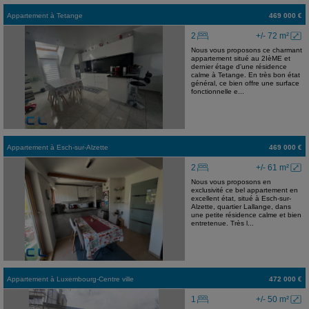
Appartement
à
Tetange
469 000 €
2
+/- 72 m²
Nous vous proposons ce charmant
appartement situé au 2IèME et
dernier étage d'une résidence
calme à Tetange. En très bon état
général, ce bien offre une surface
fonctionnelle e...
Appartement
à
Esch-sur-Alzette
469 000 €
2
+/- 61 m²
Nous vous proposons en
exclusivité ce bel appartement en
excellent état, situé à Esch-sur-
Alzette, quartier Lallange, dans
une petite résidence calme et bien
entretenue. Très l...
Appartement
à
Luxembourg-Centre ville
472 000 €
1
+/- 50 m²