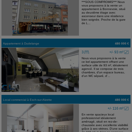
***SOUS COMPROMIS*** Nous
vous proposons à la vente un
appartement à Bonnevoie, situé
au deuxième étage avec
ascenseur dans une résidence
bien soignée. Proche de la gare
de L...
Appartement
à
Dudelange
480 000 €
3
+/- 93 m²
Nous vous proposons à la vente
ce bel appartement offrant une
surface utile de 93 m², idéalement
agencé. Il se compose de trois
chambres, d'un espace bureau,
d'un WC séparé, d'...
Local commercial
à
Esch-sur-Alzette
480 000 €
+/- 116 m²
En vente spacieux local
professionnel idéalement
aménagé, situé en rez-de-
chaussée avec excellente visibilité
grâce à ses vitrines. D'une surface