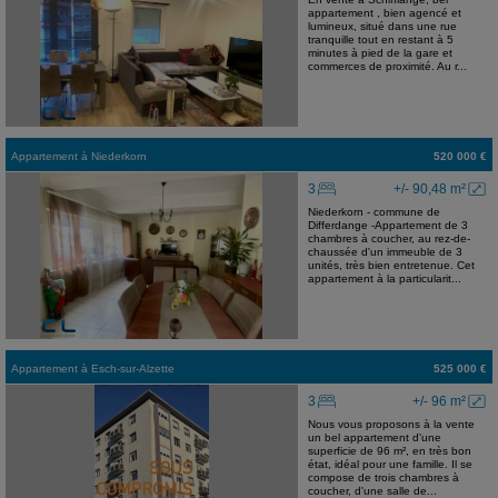
appartement , bien agencé et
lumineux, situé dans une rue
tranquille tout en restant à 5
minutes à pied de la gare et
commerces de proximité. Au r...
Appartement
à
Niederkorn
520 000 €
3
+/- 90,48 m²
Niederkorn - commune de
Differdange -Appartement de 3
chambres à coucher, au rez-de-
chaussée d'un immeuble de 3
unités, très bien entretenue. Cet
appartement à la particularit...
Appartement
à
Esch-sur-Alzette
525 000 €
3
+/- 96 m²
Nous vous proposons à la vente
un bel appartement d'une
superficie de 96 m², en très bon
état, idéal pour une famille. Il se
compose de trois chambres à
coucher, d'une salle de...