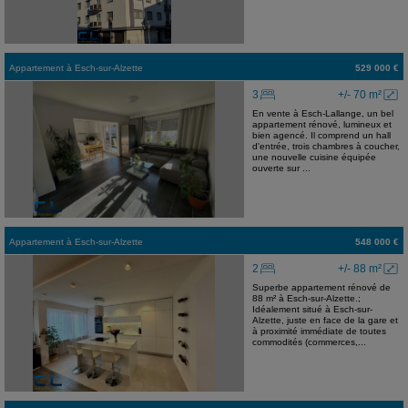
Appartement
à
Esch-sur-Alzette
529 000 €
3
+/- 70 m²
En vente à Esch-Lallange, un bel
appartement rénové, lumineux et
bien agencé. Il comprend un hall
d'entrée, trois chambres à coucher,
une nouvelle cuisine équipée
ouverte sur ...
Appartement
à
Esch-sur-Alzette
548 000 €
2
+/- 88 m²
Superbe appartement rénové de
88 m² à Esch-sur-Alzette.;
Idéalement situé à Esch-sur-
Alzette, juste en face de la gare et
à proximité immédiate de toutes
commodités (commerces,...