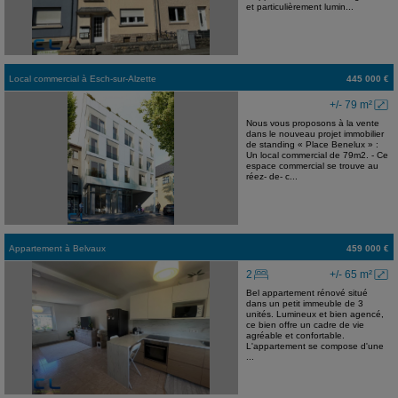
et particulièrement lumin...
Local commercial
à
Esch-sur-Alzette
445 000 €
+/- 79 m²
Nous vous proposons à la vente
dans le nouveau projet immobilier
de standing « Place Benelux » :
Un local commercial de 79m2. - Ce
espace commercial se trouve au
réez- de- c...
Appartement
à
Belvaux
459 000 €
2
+/- 65 m²
Bel appartement rénové situé
dans un petit immeuble de 3
unités. Lumineux et bien agencé,
ce bien offre un cadre de vie
agréable et confortable.
L'appartement se compose d'une
...