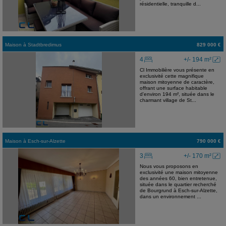
résidentielle, tranquille d...
Maison
à
Stadtbredimus
829 000 €
4
+/- 194 m²
Cl Immobilière vous présente en
exclusivité cette magnifique
maison mitoyenne de caractère,
offrant une surface habitable
d'environ 194 m², située dans le
charmant village de St...
Maison
à
Esch-sur-Alzette
790 000 €
3
+/- 170 m²
Nous vous proposons en
exclusivité une maison mitoyenne
des années 60, bien entretenue,
située dans le quartier recherché
de Bourgrund à Esch-sur-Alzette,
dans un environnement ...