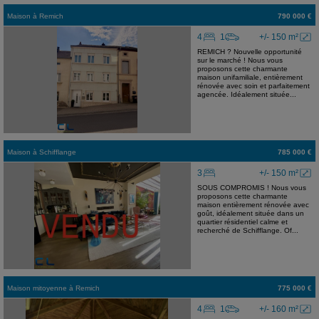
Maison
à
Remich
790 000 €
4
1
+/- 150 m²
REMICH ? Nouvelle opportunité
sur le marché ! Nous vous
proposons cette charmante
maison unifamiliale, entièrement
rénovée avec soin et parfaitement
agencée. Idéalement située...
Maison
à
Schifflange
785 000 €
3
+/- 150 m²
SOUS COMPROMIS ! Nous vous
proposons cette charmante
maison entièrement rénovée avec
goût, idéalement située dans un
quartier résidentiel calme et
recherché de Schifflange. Of...
Maison mitoyenne
à
Remich
775 000 €
4
1
+/- 160 m²