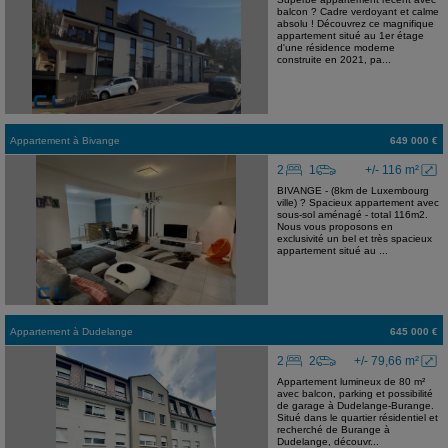
balcon ? Cadre verdoyant et calme
absolu ! Découvrez ce magnifique
appartement situé au 1er étage
d'une résidence moderne
construite en 2021, pa...
Appartement
à
Bivange
649 000 €
2
1
+/- 116 m²
BIVANGE - (8km de Luxembourg
ville) ? Spacieux appartement avec
sous-sol aménagé - total 116m2.
Nous vous proposons en
exclusivité un bel et très spacieux
appartement situé au ...
Appartement
à
Dudelange
645 000 €
2
2
+/- 79,66 m²
Appartement lumineux de 80 m²
avec balcon, parking et possibilité
de garage à Dudelange-Burange.
Situé dans le quartier résidentiel et
recherché de Burange à
Dudelange, découvr...