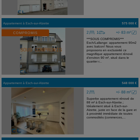
Appartement
à
Esch-sur-Alzette
575 000 €
2
1
+/- 83 m²
COMPROMIS
***SOUS COMPROMIS***
Esch/Lallange: appartement 90m2
avec balcon! Nous vous
proposons en exclusivité ce
magnifique appartement rénové
d'environ 90 m², situé dans le
quartier r...
Appartement
à
Esch-sur-Alzette
548 000 €
2
+/- 88 m²
Superbe appartement rénové de
88 m² à Esch-sur-Alzette.;
Idéalement situé à Esch-sur-
Alzette, juste en face de la gare et
à proximité immédiate de toutes
commodités (commerces,...