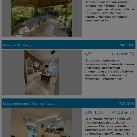
Charmante maison unifamiliale à
fort potentiel ? Remich Située
dans un quartier calme et privilégié
de Remich, cette charmante
maison unifamiliale centenaire
saura séduire les...
Maison
à
Dudelange
750 000 €
4
+/- 120 m²
Nous vous proposons en
exclusivité cette charmante maison
unifamiliale, parfaitement
entretenue et prête à être habitée
sans nécessiter de travaux de
rénovation. Idéalement con...
Maison mitoyenne
à
Esch-sur-Alzette
735 000 €
3
1
+/- 110 m²
Belle maison mitoyenne rénovée,
très lumineuse et parfaitement
agencée. Elle se compose de trois
chambres à coucher, d'une salle
de douche, d'un WC séparé, d'une