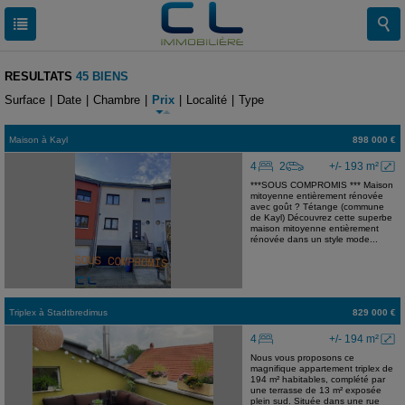
RESULTATS
45 BIENS
Surface
|
Date
|
Chambre
|
Prix
|
Localité
|
Type
Maison
à
Kayl
898 000 €
4
2
+/- 193 m²
***SOUS COMPROMIS *** Maison
mitoyenne entièrement rénovée
avec goût ? Tétange (commune
de Kayl) Découvrez cette superbe
maison mitoyenne entièrement
rénovée dans un style mode...
Triplex
à
Stadtbredimus
829 000 €
4
+/- 194 m²
Nous vous proposons ce
magnifique appartement triplex de
194 m² habitables, complété par
une terrasse de 13 m² exposée
plein sud. Située dans une rue