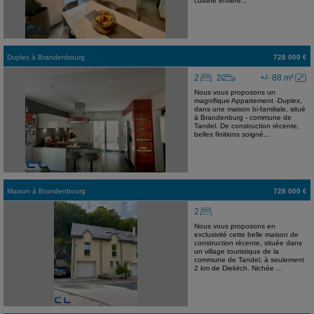
cuisine entière...
Duplex
à
Brandenbourg
728 000 €
2
2
+/- 88 m²
Nous vous proposons un
magnifique Appartement -Duplex,
dans une maison bi-familiale, situé
à Brandenburg - commune de
Tandel. De construction récente,
belles finitions soigné...
Maison
à
Brandenbourg
728 000 €
2
Nous vous proposons en
exclusivité cette belle maison de
construction récente, située dans
un village touristique de la
commune de Tandel, à seulement
2 km de Diekirch. Nichée ...