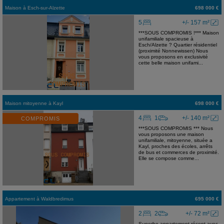
Maison
à
Esch-sur-Alzette
698 000 €
5
+/- 157 m²
***SOUS COMPROMIS !*** Maison
unifamiliale spacieuse à
Esch/Alzette ? Quartier résidentiel
(proximité Nonnewissen) Nous
vous proposons en exclusivité
cette belle maison unifami...
Maison mitoyenne
à
Kayl
698 000 €
4
1
+/- 140 m²
COMPROMIS
***SOUS COMPROMIS *** Nous
vous proposons une maison
unifamiliale, mitoyenne, située a
Kayl, proches des écoles, arrêts
de bus et commerces de proximité.
Elle se compose comme...
Appartement
à
Waldbredimus
695 000 €
2
2
+/- 72 m²
Superbe appartement récent avec