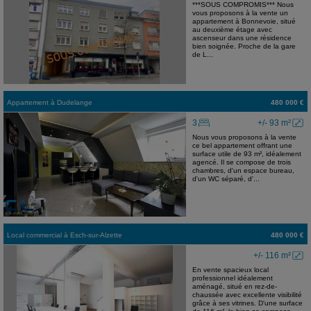
***SOUS COMPROMIS*** Nous
vous proposons à la vente un
appartement à Bonnevoie, situé
au deuxième étage avec
ascenseur dans une résidence
bien soignée. Proche de la gare
de L...
Appartement
à
Dudelange
480 000 €
3
+/- 93 m²
Nous vous proposons à la vente
ce bel appartement offrant une
surface utile de 93 m², idéalement
agencé. Il se compose de trois
chambres, d'un espace bureau,
d'un WC séparé, d'...
Local commercial
à
Esch-sur-Alzette
480 000 €
+/- 116 m²
En vente spacieux local
professionnel idéalement
aménagé, situé en rez-de-
chaussée avec excellente visibilité
grâce à ses vitrines. D'une surface