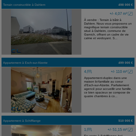
Terrain constructible
à
Dahlem
498 000 €
+/- 4,07 m²
À vendre : Terrain à bâtir à
Dahlem. Nous vous proposons un
magnifique terrain constructible
situé à Dahleim, commune de
Garnich, offrant un cadre de vie
calme et verdoyant. S...
Appartement
à
Esch-sur-Alzette
499 000 €
4
+/- 110 m²
Appartement-duplex dans une
maison bi-familiale au coeur
d'Esch-sur-Alzette. Parfaitement
agencé pour accueillir une famille,
ce bien spacieux se compose de
quatre chambres à co...
Appartement
à
Schifflange
510 000 €
1
+/- 51,15 m²
En vente à Schifflange; bel