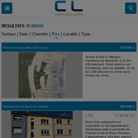
RESULTATS
45 BIENS
Surface
|
Date
|
Chambre
|
Prix
|
Localité
|
Type
Terrain constructible
à
Beaufort
279 000 €
Terrain à bâtir à Dillingen.
Commune de Beaufort, à 12 km
d'Echternach. Situé dans la rue
Cloosbierg, une rue paisible, ce lot
de 3.88 ares est en vente sans
contrat de const...
Appartement
à
Esch-sur-Alzette
389 000 €
1
+/- 53 m²
Nous vous proposons en
exclusivité un bel appartement
idéalement situé à proximité de
l'hôpital et de la Place Benelux.
L'appartement, très bien agencé