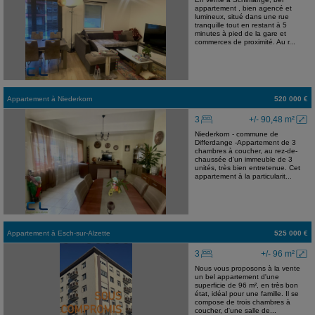
appartement , bien agencé et
lumineux, situé dans une rue
tranquille tout en restant à 5
minutes à pied de la gare et
commerces de proximité. Au r...
Appartement
à
Niederkorn
520 000 €
3
+/- 90,48 m²
Niederkorn - commune de
Differdange -Appartement de 3
chambres à coucher, au rez-de-
chaussée d'un immeuble de 3
unités, très bien entretenue. Cet
appartement à la particularit...
Appartement
à
Esch-sur-Alzette
525 000 €
3
+/- 96 m²
Nous vous proposons à la vente
un bel appartement d'une
superficie de 96 m², en très bon
état, idéal pour une famille. Il se
compose de trois chambres à
coucher, d'une salle de...