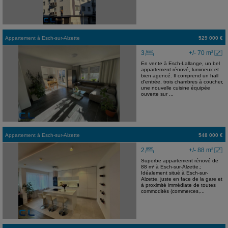
Appartement
à
Esch-sur-Alzette
529 000 €
3
+/- 70 m²
En vente à Esch-Lallange, un bel
appartement rénové, lumineux et
bien agencé. Il comprend un hall
d'entrée, trois chambres à coucher,
une nouvelle cuisine équipée
ouverte sur ...
Appartement
à
Esch-sur-Alzette
548 000 €
2
+/- 88 m²
Superbe appartement rénové de
88 m² à Esch-sur-Alzette.;
Idéalement situé à Esch-sur-
Alzette, juste en face de la gare et
à proximité immédiate de toutes
commodités (commerces,...