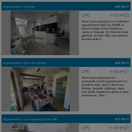
Appartement
à
Tetange
469 000 €
2
+/- 72 m²
Nous vous proposons ce charmant
appartement situé au 2IèME et
dernier étage d'une résidence
calme à Tetange. En très bon état
général, ce bien offre une surface
fonctionnelle e...
Appartement
à
Esch-sur-Alzette
469 000 €
2
+/- 61 m²
Nous vous proposons en
exclusivité ce bel appartement en
excellent état, situé à Esch-sur-
Alzette, quartier Lallange, dans
une petite résidence calme et bien
entretenue. Très l...
Appartement
à
Luxembourg-Centre ville
472 000 €
1
+/- 50 m²