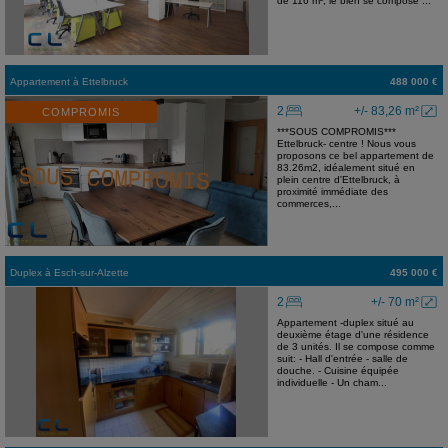
de 116 m², le bien se compose ...
Appartement
à
Ettelbruck
488 000 €
2
+/- 83,26 m²
COMPROMIS
***SOUS COMPROMIS***
Ettelbruck- centre ! Nous vous
proposons ce bel appartement de
83.26m2, idéalement situé en
plein centre d'Ettelbruck, à
proximité immédiate des
commerces,...
Duplex
à
Esch-sur-Alzette
495 000 €
2
+/- 70 m²
Appartement -duplex situé au
deuxième étage d'une résidence
de 3 unités. Il se compose comme
suit: - Hall d'entrée - salle de
douche. - Cuisine équipée
individuelle - Un cham...