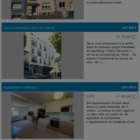
et particulièrement lumin...
Local commercial
à
Esch-sur-Alzette
445 000 €
+/- 79 m²
Nous vous proposons à la vente
dans le nouveau projet immobilier
de standing « Place Benelux » :
Un local commercial de 79m2. - Ce
espace commercial se trouve au
réez- de- c...
Appartement
à
Belvaux
459 000 €
2
+/- 65 m²
Bel appartement rénové situé
dans un petit immeuble de 3
unités. Lumineux et bien agencé,
ce bien offre un cadre de vie
agréable et confortable.
L'appartement se compose d'une
...