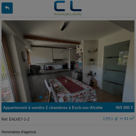
Appartement
à vendre
2 chambres à
Esch-sur-Alzette
469 000 €
2
2
1
+/- 61 m
Ref.
EALVE7-1-2
Honoraires d'agence