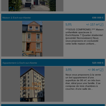
Maison
à
Esch-sur-Alzette
698 000 €
5
+/- 157 m²
***SOUS COMPROMIS !*** Maison
unifamiliale spacieuse à
Esch/Alzette ? Quartier résidentiel
(proximité Nonnewissen) Nous
vous proposons en exclusivité
cette belle maison unifami...
Appartement
à
Esch-sur-Alzette
525 000 €
3
+/- 96 m²
Nous vous proposons à la vente
un bel appartement d'une
superficie de 96 m², en très bon
état, idéal pour une famille. Il se
compose de trois chambres à
coucher, d'une salle de...