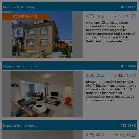
Maison
à
Bettembourg
958 000 €
4
1
+/- 220 m²
COMPROMIS
À vendre : Charmante maison
unifamiliale à Bettembourg.
Découvrez cette magnifique
maison unifamiliale située dans un
quartier résidentiel paisible de
Bettembourg, à proximité ...
Appartement
à
Bivange
649 000 €
2
1
+/- 116 m²
BIVANGE - (8km de Luxembourg
ville) ? Spacieux appartement avec
sous-sol aménagé - total 116m2.
Nous vous proposons en
exclusivité un bel et très spacieux
appartement situé au ...
Duplex
à
Brandenbourg
728 000 €
2
2
+/- 88 m²