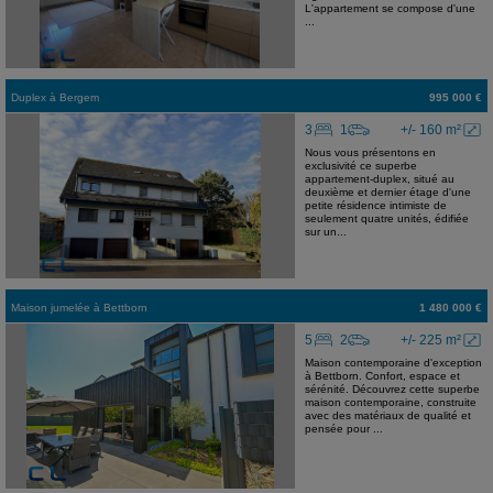
L'appartement se compose d'une
...
Duplex
à
Bergem
995 000 €
3
1
+/- 160 m²
Nous vous présentons en
exclusivité ce superbe
appartement-duplex, situé au
deuxième et dernier étage d'une
petite résidence intimiste de
seulement quatre unités, édifiée
sur un...
Maison jumelée
à
Bettborn
1 480 000 €
5
2
+/- 225 m²
Maison contemporaine d'exception
à Bettborn. Confort, espace et
sérénité. Découvrez cette superbe
maison contemporaine, construite
avec des matériaux de qualité et
pensée pour ...