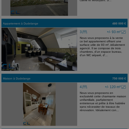
calme et verdoyant. S...
Appartement
à
Dudelange
480 000 €
3
+/- 93 m²
Nous vous proposons à la vente
ce bel appartement offrant une
surface utile de 93 m², idéalement
agencé. Il se compose de trois
chambres, d'un espace bureau,
d'un WC séparé, d'...
Maison
à
Dudelange
750 000 €
4
+/- 120 m²
Nous vous proposons en
exclusivité cette charmante maison
unifamiliale, parfaitement
entretenue et prête à être habitée
sans nécessiter de travaux de
rénovation. Idéalement con...