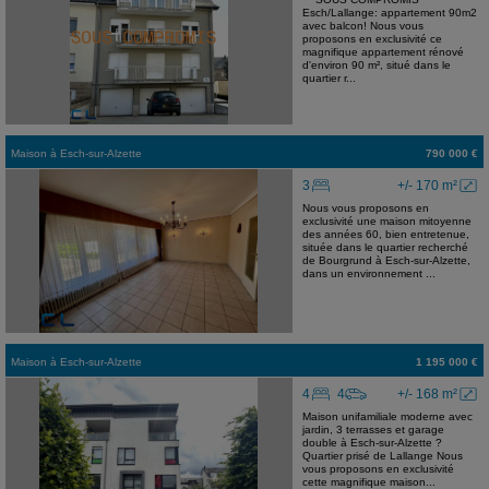
Esch/Lallange: appartement 90m2
avec balcon! Nous vous
proposons en exclusivité ce
magnifique appartement rénové
d'environ 90 m², situé dans le
quartier r...
Maison
à
Esch-sur-Alzette
790 000 €
3
+/- 170 m²
Nous vous proposons en
exclusivité une maison mitoyenne
des années 60, bien entretenue,
située dans le quartier recherché
de Bourgrund à Esch-sur-Alzette,
dans un environnement ...
Maison
à
Esch-sur-Alzette
1 195 000 €
4
4
+/- 168 m²
Maison unifamiliale moderne avec
jardin, 3 terrasses et garage
double à Esch-sur-Alzette ?
Quartier prisé de Lallange Nous
vous proposons en exclusivité
cette magnifique maison...