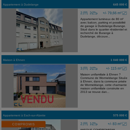
Appartement
à
Dudelange
645 000 €
2
2
+/- 79,66 m²
Appartement lumineux de 80 m²
avec balcon, parking et possibilité
de garage à Dudelange-Burange.
Situé dans le quartier résidentiel et
recherché de Burange à
Dudelange, découvr...
Maison
à
Ehnen
1 040 000 €
3
2
+/- 115 m²
Maison unifamiliale à Ehnen ?
Commune de Wormeldange Située
à Ehnen, dans la commune prisée
de Wormeldange, cette charmante
maison unifamiliale construite en
2013 se trouve dan...
Appartement
à
Esch-sur-Alzette
575 000 €
2
1
+/- 83 m²
COMPROMIS
***SOUS COMPROMIS***