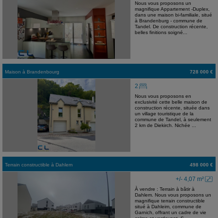
Nous vous proposons un
magnifique Appartement -Duplex,
dans une maison bi-familiale, situé
à Brandenburg - commune de
Tandel. De construction récente,
belles finitions soigné...
Maison
à
Brandenbourg
728 000 €
2
Nous vous proposons en
exclusivité cette belle maison de
construction récente, située dans
un village touristique de la
commune de Tandel, à seulement
2 km de Diekirch. Nichée ...
Terrain constructible
à
Dahlem
498 000 €
+/- 4,07 m²
À vendre : Terrain à bâtir à
Dahlem. Nous vous proposons un
magnifique terrain constructible
situé à Dahleim, commune de
Garnich, offrant un cadre de vie