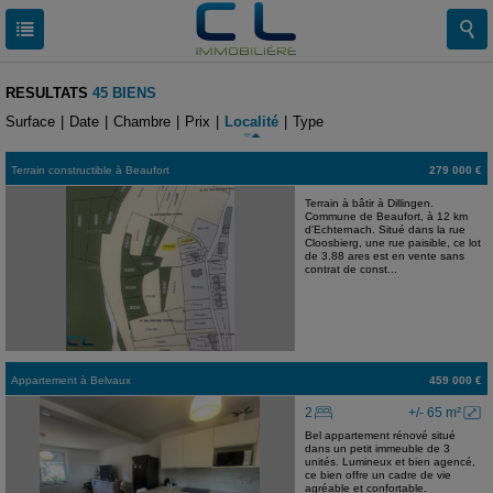
RESULTATS
45 BIENS
Surface
|
Date
|
Chambre
|
Prix
|
Localité
|
Type
Terrain constructible
à
Beaufort
279 000 €
Terrain à bâtir à Dillingen.
Commune de Beaufort, à 12 km
d'Echternach. Situé dans la rue
Cloosbierg, une rue paisible, ce lot
de 3.88 ares est en vente sans
contrat de const...
Appartement
à
Belvaux
459 000 €
2
+/- 65 m²
Bel appartement rénové situé
dans un petit immeuble de 3
unités. Lumineux et bien agencé,
ce bien offre un cadre de vie
agréable et confortable.