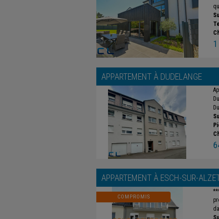
qu
Su
Te
C
1
APPARTEMENT À
DUDELANGE
Ap
Du
Du
Su
Pi
C
6
APPARTEMENT À
ESCH-SUR-ALZE
**
COMPROMIS
pr
da
Su