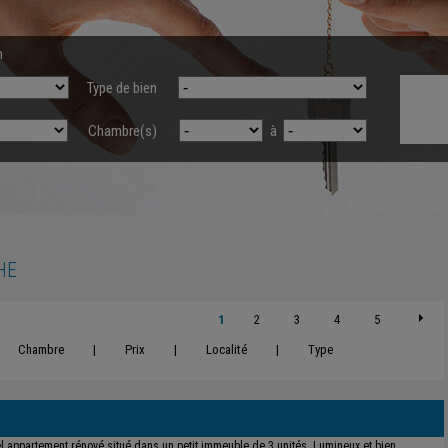
n
Type de bien
Chambre(s)
à
HE
1
2
3
4
5
Chambre
|
Prix
|
Localité
|
Type
l appartement rénové situé dans un petit immeuble de 3 unités. Lumineux et bien