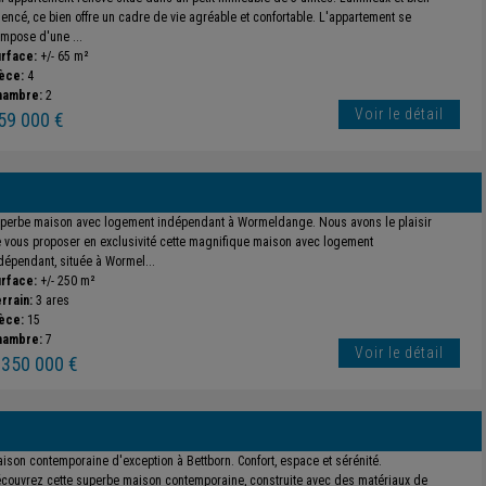
encé, ce bien offre un cadre de vie agréable et confortable. L'appartement se
mpose d'une ...
rface:
+/- 65 m²
èce:
4
hambre:
2
Voir le détail
59 000 €
perbe maison avec logement indépendant à Wormeldange. Nous avons le plaisir
 vous proposer en exclusivité cette magnifique maison avec logement
dépendant, située à Wormel...
rface:
+/- 250 m²
rrain:
3 ares
èce:
15
hambre:
7
Voir le détail
 350 000 €
ison contemporaine d'exception à Bettborn. Confort, espace et sérénité.
couvrez cette superbe maison contemporaine, construite avec des matériaux de