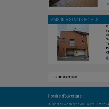
7
MAISON À
STADTBREDIMUS
Cl
ca
vi
Su
Te
Pi
C
8
1 - 10 sur 45 annonces
Horaire d’ouverture :
Du lundi au vendredi de 9h00 à 12h00 et de 1