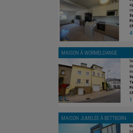
ag
co
Su
Pi
C
4
MAISON À
WORMELDANGE
Su
de
in
Su
Te
Pi
C
1
MAISON JUMELÉE À
BETTBORN
Ma
Dé