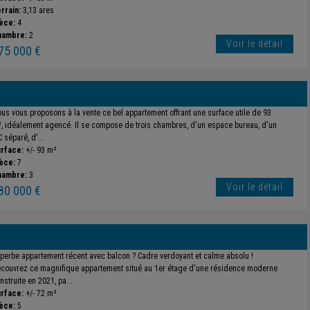
rrain:
3,13 ares
èce:
4
hambre:
2
Voir le détail
75 000 €
us vous proposons à la vente ce bel appartement offrant une surface utile de 93
, idéalement agencé. Il se compose de trois chambres, d'un espace bureau, d'un
 séparé, d'...
rface:
+/- 93 m²
èce:
7
hambre:
3
Voir le détail
80 000 €
perbe appartement récent avec balcon ? Cadre verdoyant et calme absolu !
couvrez ce magnifique appartement situé au 1er étage d'une résidence moderne
nstruite en 2021, pa...
rface:
+/- 72 m²
èce:
5