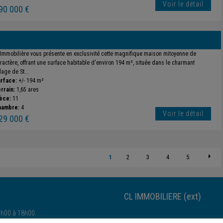
Voir le détail
90 000 €
 Immobilière vous présente en exclusivité cette magnifique maison mitoyenne de
ractère, offrant une surface habitable d'environ 194 m², située dans le charmant
llage de St...
rface:
+/- 194 m²
rrain:
1,65 ares
èce:
11
hambre:
4
Voir le détail
29 000 €
1
2
3
4
5
CL IMMOBILIERE (ext)
4h00 à 18h00.