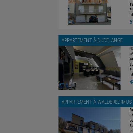
Te
Pi
C
5
APPARTEMENT À
DUDELANGE
No
m²
WC
Su
Pi
C
4
APPARTEMENT À
WALDBREDIMUS
Su
Dé
co
Su
Pi