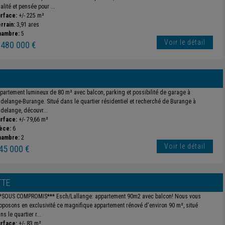
alité et pensée pour ...
rface:
+/- 225 m²
rrain:
3,91 ares
hambre:
5
Voir le détail
 480 000 €
partement lumineux de 80 m² avec balcon, parking et possibilité de garage à
delange-Burange. Situé dans le quartier résidentiel et recherché de Burange à
delange, découvr...
rface:
+/- 79,66 m²
èce:
6
hambre:
2
Voir le détail
45 000 €
TTE
*SOUS COMPROMIS*** Esch/Lallange: appartement 90m2 avec balcon! Nous vous
oposons en exclusivité ce magnifique appartement rénové d'environ 90 m², situé
ns le quartier r...
rface:
+/- 83 m²