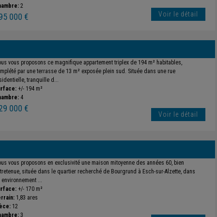
hambre:
2
Voir le détail
95 000 €
us vous proposons ce magnifique appartement triplex de 194 m² habitables,
mplété par une terrasse de 13 m² exposée plein sud. Située dans une rue
sidentielle, tranquille d...
rface:
+/- 194 m²
hambre:
4
29 000 €
Voir le détail
us vous proposons en exclusivité une maison mitoyenne des années 60, bien
tretenue, située dans le quartier recherché de Bourgrund à Esch-sur-Alzette, dans
 environnement ...
rface:
+/- 170 m²
rrain:
1,83 ares
èce:
12
hambre:
3