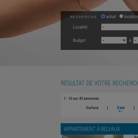
achat
locatio
RECHERCHE
Localité
Budget
à
RÉSULTAT DE VOTRE RECHERC
1 - 10 sur 45 annonces
Surface
|
Date
|
APPARTEMENT À
BELVAUX
Be