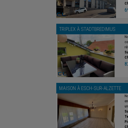
C
6
TRIPLEX À
STADTBREDIMUS
No
co
ré
Su
C
8
MAISON À
ESCH-SUR-ALZETTE
No
en
un
Su
Te
Pi
C