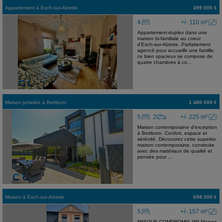
Appartement
à
Esch-sur-Alzette
499 000 €
4
+/- 110 m²
Appartement-duplex dans une
maison bi-familiale au coeur
d'Esch-sur-Alzette. Parfaitement
agencé pour accueillir une famille,
ce bien spacieux se compose de
quatre chambres à co...
Maison jumelée
à
Bettborn
1 480 000 €
5
2
+/- 225 m²
Maison contemporaine d'exception
à Bettborn. Confort, espace et
sérénité. Découvrez cette superbe
maison contemporaine, construite
avec des matériaux de qualité et
pensée pour ...
Maison
à
Esch-sur-Alzette
698 000 €
5
+/- 157 m²
***SOUS COMPROMIS !*** Maison