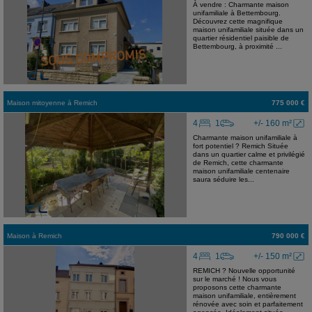
À vendre : Charmante maison
unifamiliale à Bettembourg.
Découvrez cette magnifique
maison unifamiliale située dans un
quartier résidentiel paisible de
Bettembourg, à proximité ...
Maison mitoyenne
à
Remich
775 000 €
4
1
+/- 160 m²
Charmante maison unifamiliale à
fort potentiel ? Remich Située
dans un quartier calme et privilégié
de Remich, cette charmante
maison unifamiliale centenaire
saura séduire les...
Maison
à
Remich
790 000 €
4
1
+/- 150 m²
REMICH ? Nouvelle opportunité
sur le marché ! Nous vous
proposons cette charmante
maison unifamiliale, entièrement
rénovée avec soin et parfaitement