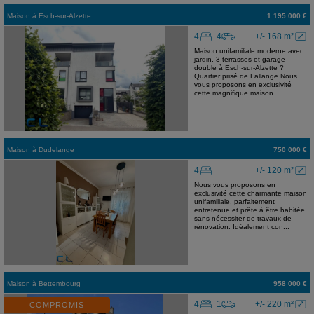
Maison
à
Esch-sur-Alzette
1 195 000 €
4
4
+/- 168 m²
Maison unifamiliale moderne avec
jardin, 3 terrasses et garage
double à Esch-sur-Alzette ?
Quartier prisé de Lallange Nous
vous proposons en exclusivité
cette magnifique maison...
Maison
à
Dudelange
750 000 €
4
+/- 120 m²
Nous vous proposons en
exclusivité cette charmante maison
unifamiliale, parfaitement
entretenue et prête à être habitée
sans nécessiter de travaux de
rénovation. Idéalement con...
Maison
à
Bettembourg
958 000 €
4
1
+/- 220 m²
COMPROMIS