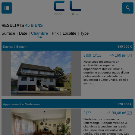
RESULTATS
45 BIENS
Surface
|
Date
|
Chambre
|
Prix
|
Localité
|
Type
Duplex
à
Bergem
995 000 €
3
1
+/- 160 m²
Nous vous présentons en
exclusivité ce superbe
appartement-duplex, situé au
deuxième et dernier étage d'une
petite résidence intimiste de
seulement quatre unités, édifiée
sur un...
Appartement
à
Niederkorn
520 000 €
3
+/- 90,48 m²
Niederkorn - commune de
Differdange -Appartement de 3
chambres à coucher, au rez-de-
chaussée d'un immeuble de 3
unités, très bien entretenue. Cet