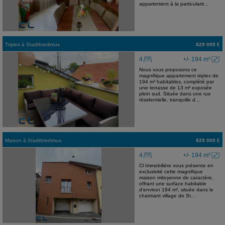
appartement à la particularit...
Triplex
à
Stadtbredimus
829 000 €
4
+/- 194 m²
Nous vous proposons ce
magnifique appartement triplex de
194 m² habitables, complété par
une terrasse de 13 m² exposée
plein sud. Située dans une rue
résidentielle, tranquille d...
Maison
à
Stadtbredimus
829 000 €
4
+/- 194 m²
Cl Immobilière vous présente en
exclusivité cette magnifique
maison mitoyenne de caractère,
offrant une surface habitable
d'environ 194 m², située dans le
charmant village de St...