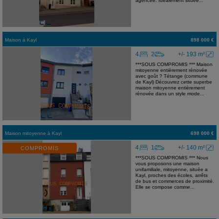
agencée. Idéalement située...
Maison
à
Kayl
898 000 €
4
2
+/- 193 m²
***SOUS COMPROMIS *** Maison
mitoyenne entièrement rénovée
avec goût ? Tétange (commune
de Kayl) Découvrez cette superbe
maison mitoyenne entièrement
rénovée dans un style mode...
Maison mitoyenne
à
Kayl
698 000 €
4
1
+/- 140 m²
COMPROMIS
***SOUS COMPROMIS *** Nous
vous proposons une maison
unifamiliale, mitoyenne, située a
Kayl, proches des écoles, arrêts
de bus et commerces de proximité.
Elle se compose comme...