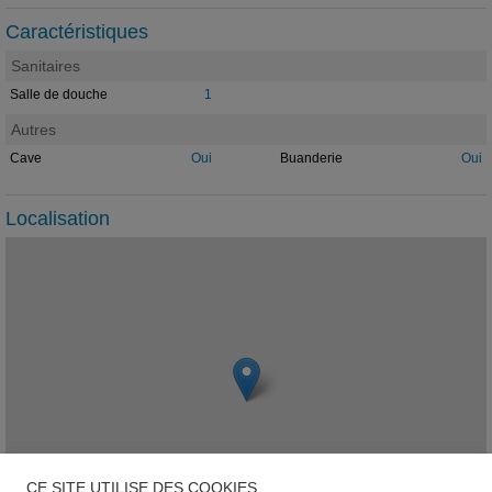
Caractéristiques
Sanitaires
Salle de douche
1
Autres
Cave
Oui
Buanderie
Oui
Localisation
CE SITE UTILISE DES COOKIES