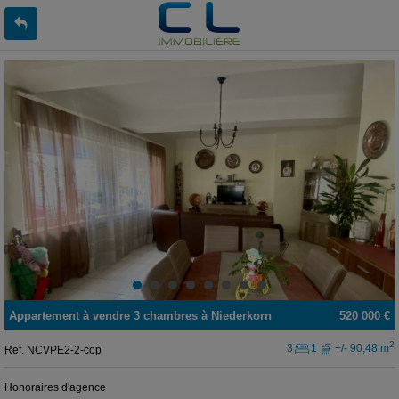
Appartement
à vendre
3 chambres à
Niederkorn
520 000 €
2
3
1
+/- 90,48 m
Ref.
NCVPE2-2-cop
Honoraires d'agence