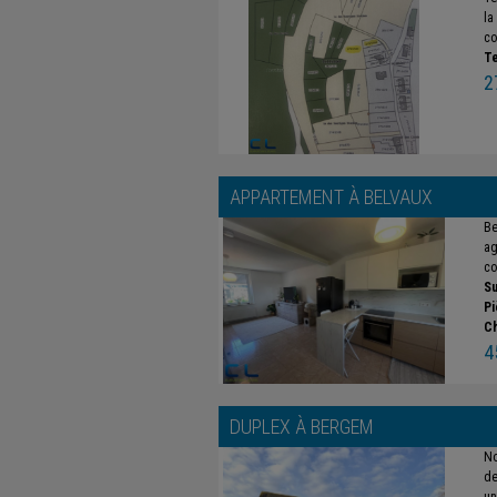
la
co
Te
2
APPARTEMENT À
BELVAUX
Be
ag
co
Su
Pi
C
4
DUPLEX À
BERGEM
No
de