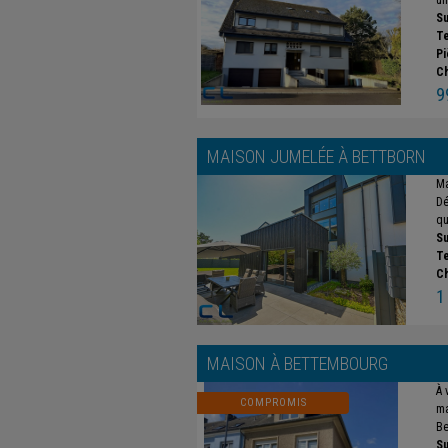
un
Su
Te
Pi
C
9
MAISON JUMELÉE À
BETTBORN
Ma
Dé
qu
Su
Te
C
1
MAISON À
BETTEMBOURG
À 
COMPROMIS
ma
Be
Su