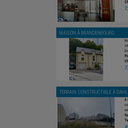
C
7
MAISON À
BRANDENBOURG
No
si
Di
Pi
C
7
TERRAIN CONSTRUCTIBLE À
DAHL
À 
co
ve
Su
Te
4