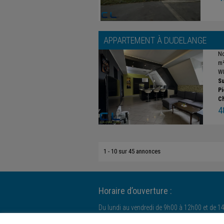
APPARTEMENT À
DUDELANGE
No
m²
WC
Su
Pi
C
4
1 - 10 sur 45 annonces
Horaire d’ouverture :
Du lundi au vendredi de 9h00 à 12h00 et de 1
Le samedi uniquement sur rendez-vous.