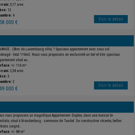
rrain:
3,17 ares
èce:
12
hambre:
4
Voir le détail
58 000 €
VANGE - (8km de Luxembourg ville) ? Spacieux appartement avec sous-sol
énagé - total 116m2. Nous vous proposons en exclusivité un bel et très spacieux
partement situé au ...
rface:
+/- 116 m²
rrain:
2,38 ares
èce:
3
hambre:
2
Voir le détail
49 000 €
us vous proposons un magnifique Appartement -Duplex, dans une maison bi-
miliale, situé à Brandenburg - commune de Tandel. De construction récente, belles
nitions soigné...
rface:
+/- 88 m²