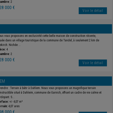
hambre:
2
28 000 €
Voir le détail
us vous proposons en exclusivité cette belle maison de construction récente,
tuée dans un village touristique de la commune de Tandel, à seulement 2 km de
ekirch. Nichée ...
èce:
4
hambre:
2
28 000 €
Voir le détail
EM
vendre : Terrain à bâtir à Dahlem. Nous vous proposons un magnifique terrain
nstructible situé à Dahleim, commune de Garnich, offrant un cadre de vie calme et
rdoyant. S...
rface:
+/- 4,07 m²
rrain:
4,07 ares
98 000 €