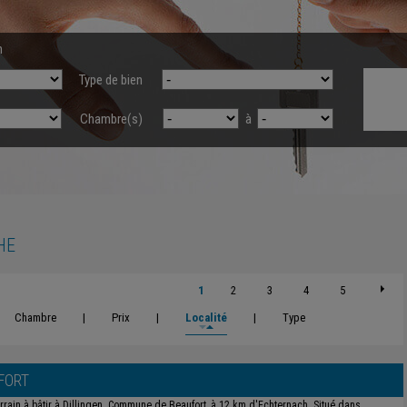
n
Type de bien
Chambre(s)
à
HE
1
2
3
4
5
Chambre
|
Prix
|
Localité
|
Type
FORT
rrain à bâtir à Dillingen. Commune de Beaufort, à 12 km d'Echternach. Situé dans