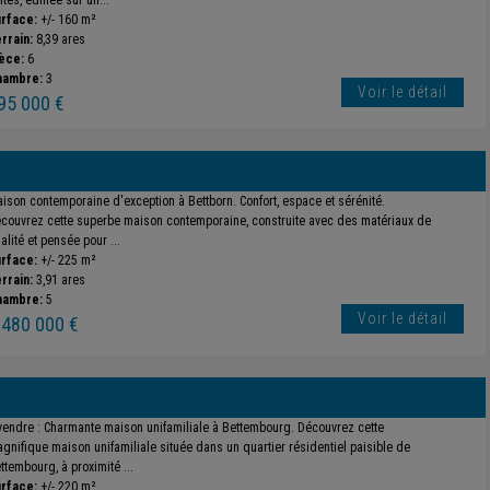
ités, édifiée sur un...
rface:
+/- 160 m²
rrain:
8,39 ares
èce:
6
hambre:
3
Voir le détail
95 000 €
ison contemporaine d'exception à Bettborn. Confort, espace et sérénité.
couvrez cette superbe maison contemporaine, construite avec des matériaux de
alité et pensée pour ...
rface:
+/- 225 m²
rrain:
3,91 ares
hambre:
5
Voir le détail
 480 000 €
vendre : Charmante maison unifamiliale à Bettembourg. Découvrez cette
gnifique maison unifamiliale située dans un quartier résidentiel paisible de
ttembourg, à proximité ...
rface:
+/- 220 m²