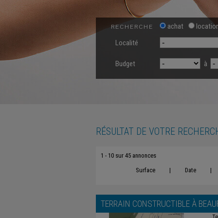
achat
locatio
RECHERCHE
Localité
Budget
à
RÉSULTAT DE VOTRE RECHERC
1 - 10 sur 45 annonces
Surface
|
Date
|
TERRAIN CONSTRUCTIBLE À
BEAU
Te