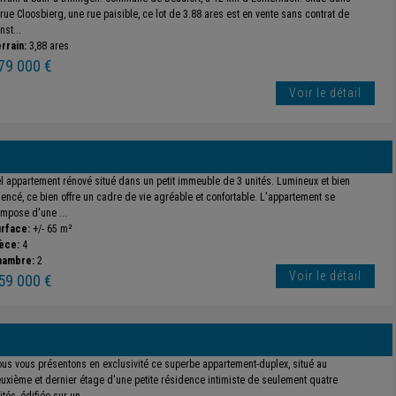
 rue Cloosbierg, une rue paisible, ce lot de 3.88 ares est en vente sans contrat de
nst...
rrain:
3,88 ares
79 000 €
Voir le détail
l appartement rénové situé dans un petit immeuble de 3 unités. Lumineux et bien
encé, ce bien offre un cadre de vie agréable et confortable. L'appartement se
mpose d'une ...
rface:
+/- 65 m²
èce:
4
hambre:
2
Voir le détail
59 000 €
us vous présentons en exclusivité ce superbe appartement-duplex, situé au
uxième et dernier étage d'une petite résidence intimiste de seulement quatre