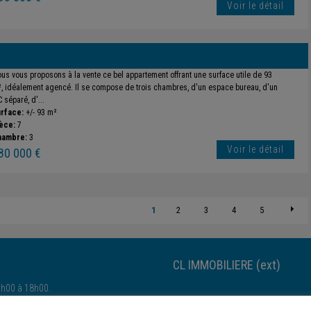
Voir le détail
us vous proposons à la vente ce bel appartement offrant une surface utile de 93
, idéalement agencé. Il se compose de trois chambres, d'un espace bureau, d'un
 séparé, d'...
rface:
+/- 93 m²
èce:
7
hambre:
3
Voir le détail
80 000 €
1
2
3
4
5
CL IMMOBILIERE (ext)
4h00 à 18h00.
Esch-sur-Alzette-Esch-sur-Alzette