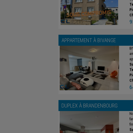
Te
Pi
C
9
APPARTEMENT À
BIVANGE
BI
am
ap
Su
Te
Pi
C
6
DUPLEX À
BRANDENBOURG
No
fa
fi
Su