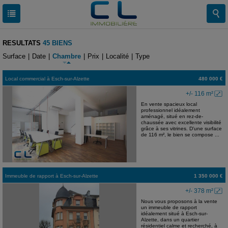
RESULTATS
45 BIENS
Surface
|
Date
|
Chambre
|
Prix
|
Localité
|
Type
Local commercial
à
Esch-sur-Alzette
480 000 €
+/- 116 m²
En vente spacieux local
professionnel idéalement
aménagé, situé en rez-de-
chaussée avec excellente visibilité
grâce à ses vitrines. D'une surface
de 116 m², le bien se compose ...
Immeuble de rapport
à
Esch-sur-Alzette
1 350 000 €
+/- 378 m²
Nous vous proposons à la vente
un immeuble de rapport
idéalement situé à Esch-sur-
Alzette, dans un quartier
résidentiel calme et recherché, à