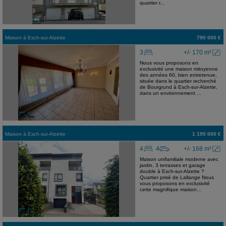
quartier r...
Maison
à
Esch-sur-Alzette
790 000 €
3
+/- 170 m²
Nous vous proposons en
exclusivité une maison mitoyenne
des années 60, bien entretenue,
située dans le quartier recherché
de Bourgrund à Esch-sur-Alzette,
dans un environnement ...
Maison
à
Esch-sur-Alzette
1 195 000 €
4
4
+/- 168 m²
Maison unifamiliale moderne avec
jardin, 3 terrasses et garage
double à Esch-sur-Alzette ?
Quartier prisé de Lallange Nous
vous proposons en exclusivité
cette magnifique maison...