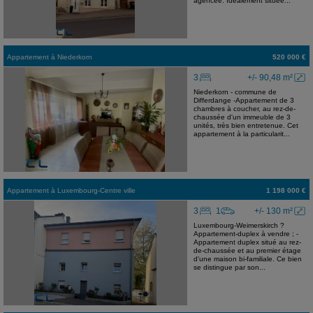
agencée. Idéalement située...
Appartement
à
Niederkorn
520 000 €
3
+/- 90,48 m²
Niederkorn - commune de
Differdange -Appartement de 3
chambres à coucher, au rez-de-
chaussée d'un immeuble de 3
unités, très bien entretenue. Cet
appartement à la particularit...
Appartement
à
Luxembourg-Centre ville
1 198 000 €
3
1
+/- 130 m²
Luxembourg-Weimerskirch ?
Appartement-duplex à vendre ; -
Appartement duplex situé au rez-
de-chaussée et au premier étage
d'une maison bi-familiale. Ce bien
se distingue par son...