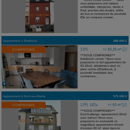
vous proposons une maison
unifamiliale, mitoyenne, située a
Kayl, proches des écoles, arrêts
de bus et commerces de proximité.
Elle se compose comme...
Appartement
à
Ettelbruck
488 000 €
2
+/- 83,26 m²
COMPROMIS
***SOUS COMPROMIS***
Ettelbruck- centre ! Nous vous
proposons ce bel appartement de
83.26m2, idéalement situé en
plein centre d'Ettelbruck, à
proximité immédiate des
commerces,...
Appartement
à
Esch-sur-Alzette
575 000 €
2
1
+/- 83 m²
COMPROMIS
***SOUS COMPROMIS***
Esch/Lallange: appartement 90m2
avec balcon! Nous vous
proposons en exclusivité ce
magnifique appartement rénové
d'environ 90 m², situé dans le