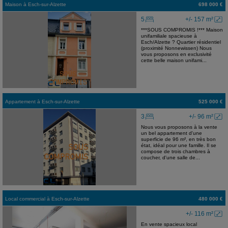
Maison
à
Esch-sur-Alzette
698 000 €
5
+/- 157 m²
***SOUS COMPROMIS !*** Maison
unifamiliale spacieuse à
Esch/Alzette ? Quartier résidentiel
(proximité Nonnewissen) Nous
vous proposons en exclusivité
cette belle maison unifami...
Appartement
à
Esch-sur-Alzette
525 000 €
3
+/- 96 m²
Nous vous proposons à la vente
un bel appartement d'une
superficie de 96 m², en très bon
état, idéal pour une famille. Il se
compose de trois chambres à
coucher, d'une salle de...
Local commercial
à
Esch-sur-Alzette
480 000 €
+/- 116 m²
En vente spacieux local