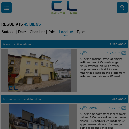
RESULTATS
45 BIENS
Surface
|
Date
|
Chambre
|
Prix
|
Localité
|
Type
Maison
à
Wormeldange
1 350 000 €
7
+/- 250 m²
Superbe maison avec logement
indépendant à Wormeldange.
Nous avons le plaisir de vous
proposer en exclusivité cette
magnifique maison avec logement
indépendant, située à Wormel...
Appartement
à
Waldbredimus
695 000 €
2
2
+/- 72 m²
Superbe appartement récent avec
balcon ? Cadre verdoyant et calme
absolu ! Découvrez ce magnifique
appartement situé au 1er étage
d'une résidence moderne