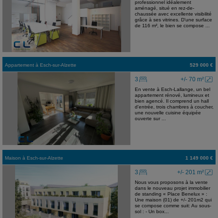
professionnel idéalement
aménagé, situé en rez-de-
chaussée avec excellente visibilité
grâce à ses vitrines. D'une surface
de 116 m², le bien se compose ...
Appartement
à
Esch-sur-Alzette
529 000 €
3
+/- 70 m²
En vente à Esch-Lallange, un bel
appartement rénové, lumineux et
bien agencé. Il comprend un hall
d'entrée, trois chambres à coucher,
une nouvelle cuisine équipée
ouverte sur ...
Maison
à
Esch-sur-Alzette
1 149 000 €
3
+/- 201 m²
Nous vous proposons à la vente
dans le nouveau projet immobilier
de standing « Place Benelux » :
Une maison (01) de +/- 201m2 qui
se compose comme suit: Au sous-
sol : - Un box...