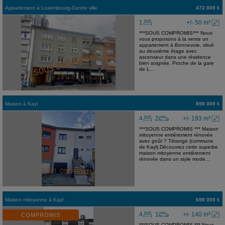
Appartement
à
Luxembourg-Centre ville
472 000 €
1
+/- 50 m²
***SOUS COMPROMIS*** Nous
vous proposons à la vente un
appartement à Bonnevoie, situé
au deuxième étage avec
ascenseur dans une résidence
bien soignée. Proche de la gare
de L...
Maison
à
Kayl
898 000 €
4
2
+/- 193 m²
***SOUS COMPROMIS *** Maison
mitoyenne entièrement rénovée
avec goût ? Tétange (commune
de Kayl) Découvrez cette superbe
maison mitoyenne entièrement
rénovée dans un style mode...
Maison mitoyenne
à
Kayl
698 000 €
4
1
+/- 140 m²
COMPROMIS
***SOUS COMPROMIS *** Nous