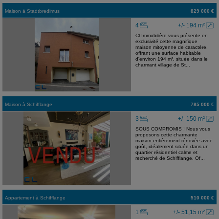
Maison
à
Stadtbredimus
829 000 €
4
+/- 194 m²
Cl Immobilière vous présente en
exclusivité cette magnifique
maison mitoyenne de caractère,
offrant une surface habitable
d'environ 194 m², située dans le
charmant village de St...
Maison
à
Schifflange
785 000 €
3
+/- 150 m²
SOUS COMPROMIS ! Nous vous
proposons cette charmante
maison entièrement rénovée avec
goût, idéalement située dans un
quartier résidentiel calme et
recherché de Schifflange. Of...
Appartement
à
Schifflange
510 000 €
1
+/- 51,15 m²