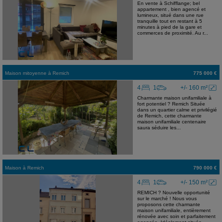
En vente à Schifflange; bel
appartement , bien agencé et
lumineux, situé dans une rue
tranquille tout en restant à 5
minutes à pied de la gare et
commerces de proximité. Au r...
Maison mitoyenne
à
Remich
775 000 €
4
1
+/- 160 m²
Charmante maison unifamiliale à
fort potentiel ? Remich Située
dans un quartier calme et privilégié
de Remich, cette charmante
maison unifamiliale centenaire
saura séduire les...
Maison
à
Remich
790 000 €
4
1
+/- 150 m²
REMICH ? Nouvelle opportunité
sur le marché ! Nous vous
proposons cette charmante
maison unifamiliale, entièrement
rénovée avec soin et parfaitement