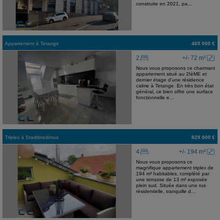
construite en 2021, pa...
Appartement
à
Tetange
469 000 €
2
+/- 72 m²
Nous vous proposons ce charmant
appartement situé au 2IèME et
dernier étage d'une résidence
calme à Tetange. En très bon état
général, ce bien offre une surface
fonctionnelle e...
Triplex
à
Stadtbredimus
829 000 €
4
+/- 194 m²
Nous vous proposons ce
magnifique appartement triplex de
194 m² habitables, complété par
une terrasse de 13 m² exposée
plein sud. Située dans une rue
résidentielle, tranquille d...