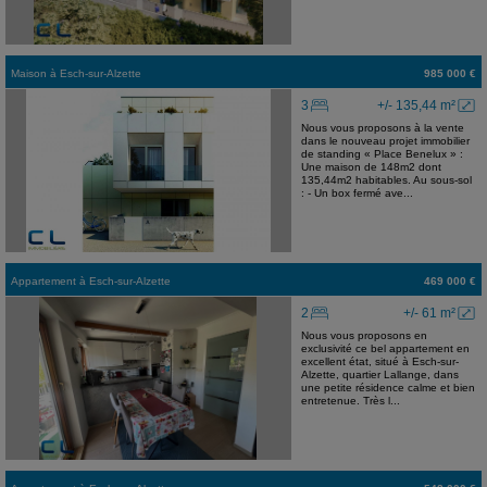
Maison
à
Esch-sur-Alzette
985 000 €
3
+/- 135,44 m²
Nous vous proposons à la vente
dans le nouveau projet immobilier
de standing « Place Benelux » :
Une maison de 148m2 dont
135,44m2 habitables. Au sous-sol
: - Un box fermé ave...
Appartement
à
Esch-sur-Alzette
469 000 €
2
+/- 61 m²
Nous vous proposons en
exclusivité ce bel appartement en
excellent état, situé à Esch-sur-
Alzette, quartier Lallange, dans
une petite résidence calme et bien
entretenue. Très l...