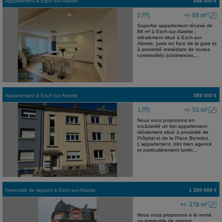
Appartement
à
Esch-sur-Alzette
548 000 €
2
+/- 88 m²
Superbe appartement rénové de
88 m² à Esch-sur-Alzette.;
Idéalement situé à Esch-sur-
Alzette, juste en face de la gare et
à proximité immédiate de toutes
commodités (commerces,...
Appartement
à
Esch-sur-Alzette
389 000 €
1
+/- 53 m²
Nous vous proposons en
exclusivité un bel appartement
idéalement situé à proximité de
l'hôpital et de la Place Benelux.
L'appartement, très bien agencé
et particulièrement lumin...
Immeuble de rapport
à
Esch-sur-Alzette
1 350 000 €
+/- 378 m²
Nous vous proposons à la vente
un immeuble de rapport