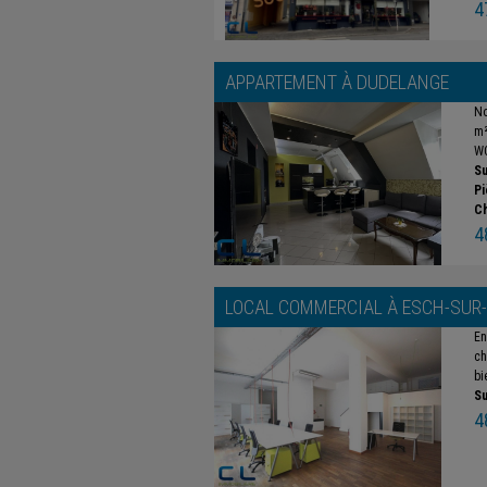
4
APPARTEMENT À
DUDELANGE
No
m²
WC
Su
Pi
C
4
LOCAL COMMERCIAL À
ESCH-SUR
En
ch
bi
Su
4