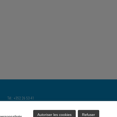
Tél.: +352 26 53 41
Gsm : 621 50 56 21 et 621 28 38 44
Email:
climmob@pt.lu
Autoriser les cookies
Refuser
 personnalisés.