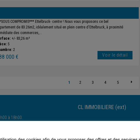
*SOUS COMPROMIS*** Ettelbruck- centre ! Nous vous proposons ce bel
partement de 83.26m2, idéalement situé en plein centre d'Ettelbruck, à proximité
médiate des commerces,...
rface:
+/- 83,26 m²
èce:
5
hambre:
2
Voir le détail
88 000 €
1
2
3
4
5
CL IMMOBILIERE (ext)
4h00 à 18h00.
Esch-sur-Alzette-Esch-sur-Alzette
utilisation des cookies afin de vous proposer des offres et des services