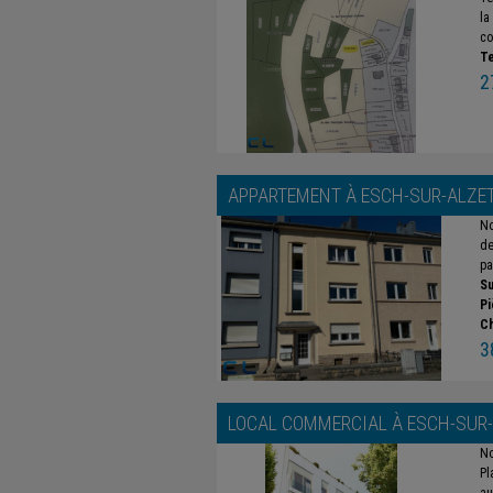
la
co
Te
2
APPARTEMENT À
ESCH-SUR-ALZE
No
de
pa
Su
Pi
C
3
LOCAL COMMERCIAL À
ESCH-SUR
No
Pl