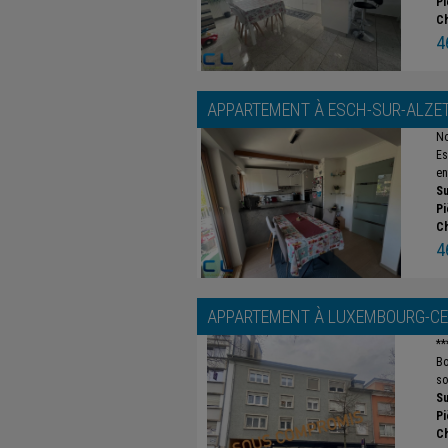
Pi
C
4
APPARTEMENT À
ESCH-SUR-ALZE
No
Es
en
Su
Pi
C
4
APPARTEMENT À
LUXEMBOURG-CE
**
Bo
so
Su
Pi
C