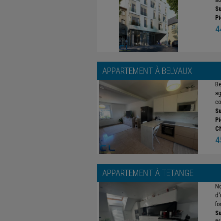
au
Su
Pi
4
APPARTEMENT À
BELVAUX
Be
ag
co
Su
Pi
C
4
APPARTEMENT À
TETANGE
No
d'
fo
Su