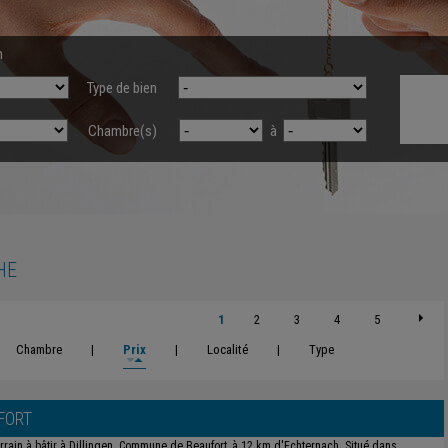
n
Type de bien
Chambre(s)
à
HE
1
2
3
4
5
Chambre
|
Prix
|
Localité
|
Type
FORT
rrain à bâtir à Dillingen. Commune de Beaufort, à 12 km d'Echternach. Situé dans