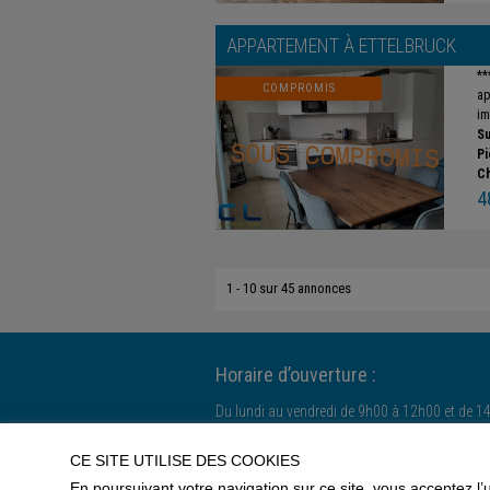
APPARTEMENT À
ETTELBRUCK
**
COMPROMIS
ap
im
Su
Pi
C
4
1 - 10 sur 45 annonces
Horaire d’ouverture :
Du lundi au vendredi de 9h00 à 12h00 et de 1
Le samedi uniquement sur rendez-vous.
CE SITE UTILISE DES COOKIES
En poursuivant votre navigation sur ce site, vous acceptez l’