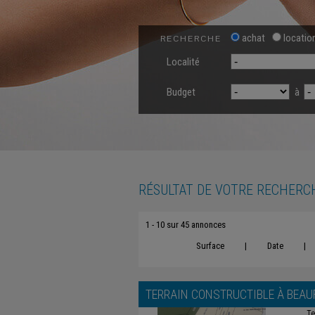
achat
locatio
RECHERCHE
Localité
Budget
à
RÉSULTAT DE VOTRE RECHERC
1 - 10 sur 45 annonces
Surface
|
Date
|
TERRAIN CONSTRUCTIBLE À
BEAU
Te