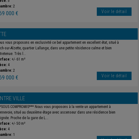
èce:
5
hambre:
2
Voir le détail
69 000 €
TTE
us vous proposons en exclusivité ce bel appartement en excellent état, situé à
ch-sur-Alzette, quartier Lallange, dans une petite résidence calme et bien
tretenue. Très l...
rface:
+/- 61 m²
èce:
4
hambre:
2
Voir le détail
69 000 €
NTRE VILLE
*SOUS COMPROMIS*** Nous vous proposons à la vente un appartement à
nnevoie, situé au deuxième étage avec ascenseur dans une résidence bien
ignée. Proche de la gare de L...
rface:
+/- 50 m²
èce:
4
hambre:
1