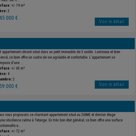
 réez- de- c...
rface:
+/- 79 m²
èce:
2
45 000 €
Voir le détail
l appartement rénové situé dans un petit immeuble de 3 unités. Lumineux et bien
encé, ce bien offre un cadre de vie agréable et confortable. L'appartement se
mpose d'une ...
rface:
+/- 65 m²
èce:
4
hambre:
2
Voir le détail
59 000 €
us vous proposons ce charmant appartement situé au 2IèME et dernier étage
une résidence calme à Tetange. En très bon état général, ce bien offre une surface
nctionnelle e...
rface:
+/- 72 m²