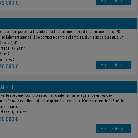
Voir le détail
72 000 €
us vous proposons à la vente ce bel appartement offrant une surface utile de 93
, idéalement agencé. Il se compose de trois chambres, d'un espace bureau, d'un
 séparé, d'...
rface:
+/- 93 m²
èce:
7
hambre:
3
Voir le détail
80 000 €
-ALZETTE
 vente spacieux local professionnel idéalement aménagé, situé en rez-de-
aussée avec excellente visibilité grâce à ses vitrines. D'une surface de 116 m², le
en se compose ...
rface:
+/- 116 m²
80 000 €
Voir le détail