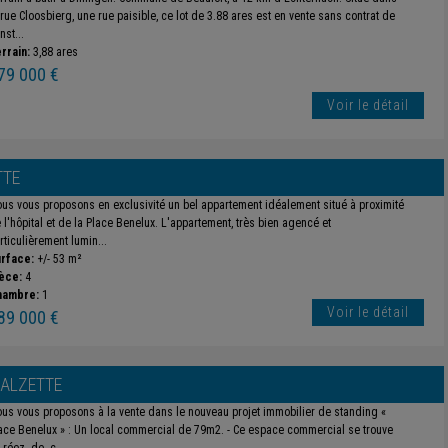
 rue Cloosbierg, une rue paisible, ce lot de 3.88 ares est en vente sans contrat de
nst...
rrain:
3,88 ares
79 000 €
Voir le détail
TTE
us vous proposons en exclusivité un bel appartement idéalement situé à proximité
 l'hôpital et de la Place Benelux. L'appartement, très bien agencé et
rticulièrement lumin...
rface:
+/- 53 m²
èce:
4
hambre:
1
Voir le détail
89 000 €
-ALZETTE
us vous proposons à la vente dans le nouveau projet immobilier de standing «
ace Benelux » : Un local commercial de 79m2. - Ce espace commercial se trouve