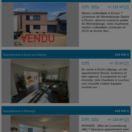
3
2
+/- 115 m²
Maison unifamiliale à Ehnen ?
Commune de Wormeldange Située
à Ehnen, dans la commune prisée
de Wormeldange, cette charmante
maison unifamiliale construite en
2013 se trouve dan...
Appartement
à
Esch-sur-Alzette
529 000 €
3
+/- 70 m²
En vente à Esch-Lallange, un bel
appartement rénové, lumineux et
bien agencé. Il comprend un hall
d'entrée, trois chambres à coucher,
une nouvelle cuisine équipée
ouverte sur ...
Appartement
à
Bivange
649 000 €
2
1
+/- 116 m²
BIVANGE - (8km de Luxembourg
ville) ? Spacieux appartement avec