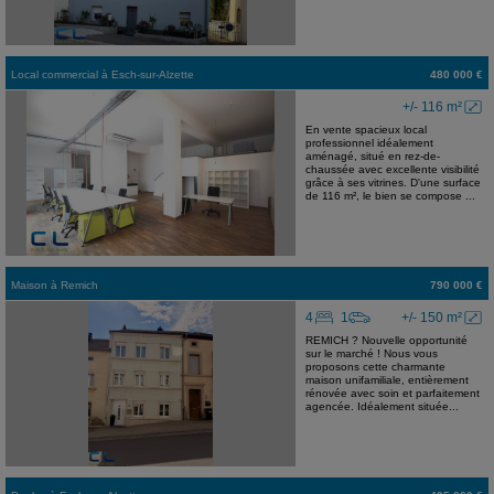
Local commercial
à
Esch-sur-Alzette
480 000 €
+/- 116 m²
En vente spacieux local
professionnel idéalement
aménagé, situé en rez-de-
chaussée avec excellente visibilité
grâce à ses vitrines. D'une surface
de 116 m², le bien se compose ...
Maison
à
Remich
790 000 €
4
1
+/- 150 m²
REMICH ? Nouvelle opportunité
sur le marché ! Nous vous
proposons cette charmante
maison unifamiliale, entièrement
rénovée avec soin et parfaitement
agencée. Idéalement située...