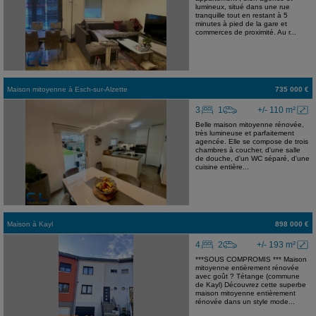
lumineux, situé dans une rue
tranquille tout en restant à 5
minutes à pied de la gare et
commerces de proximité. Au r...
Maison mitoyenne
à
Esch-sur-Alzette
735 000 €
3
1
+/- 110 m²
Belle maison mitoyenne rénovée,
très lumineuse et parfaitement
agencée. Elle se compose de trois
chambres à coucher, d'une salle
de douche, d'un WC séparé, d'une
cuisine entière...
Maison
à
Kayl
898 000 €
4
2
+/- 193 m²
***SOUS COMPROMIS *** Maison
mitoyenne entièrement rénovée
avec goût ? Tétange (commune
de Kayl) Découvrez cette superbe
maison mitoyenne entièrement
rénovée dans un style mode...