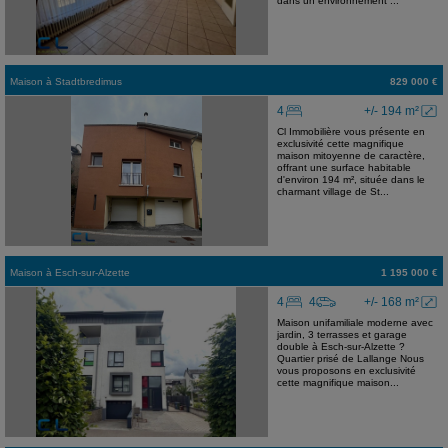
dans un environnement ...
Maison
à
Stadtbredimus
829 000 €
4
+/- 194 m²
Cl Immobilière vous présente en
exclusivité cette magnifique
maison mitoyenne de caractère,
offrant une surface habitable
d'environ 194 m², située dans le
charmant village de St...
Maison
à
Esch-sur-Alzette
1 195 000 €
4
4
+/- 168 m²
Maison unifamiliale moderne avec
jardin, 3 terrasses et garage
double à Esch-sur-Alzette ?
Quartier prisé de Lallange Nous
vous proposons en exclusivité
cette magnifique maison...