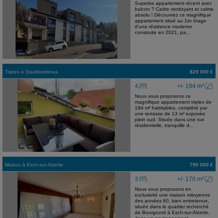
Superbe appartement récent avec
balcon ? Cadre verdoyant et calme
absolu ! Découvrez ce magnifique
appartement situé au 1er étage
d'une résidence moderne
construite en 2021, pa...
Triplex
à
Stadtbredimus
829 000 €
4
+/- 194 m²
Nous vous proposons ce
magnifique appartement triplex de
194 m² habitables, complété par
une terrasse de 13 m² exposée
plein sud. Située dans une rue
résidentielle, tranquille d...
Maison
à
Esch-sur-Alzette
790 000 €
3
+/- 170 m²
Nous vous proposons en
exclusivité une maison mitoyenne
des années 60, bien entretenue,
située dans le quartier recherché
de Bourgrund à Esch-sur-Alzette,