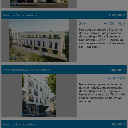
Maison
à
Esch-sur-Alzette
1 149 000 €
3
+/- 201 m²
Nous vous proposons à la vente
dans le nouveau projet immobilier
de standing « Place Benelux » :
Une maison (01) de +/- 201m2 qui
se compose comme suit: Au sous-
sol : - Un box...
Local commercial
à
Esch-sur-Alzette
445 000 €
+/- 79 m²
Nous vous proposons à la vente
dans le nouveau projet immobilier
de standing « Place Benelux » :
Un local commercial de 79m2. - Ce
espace commercial se trouve au
réez- de- c...
Maison
à
Esch-sur-Alzette
985 000 €