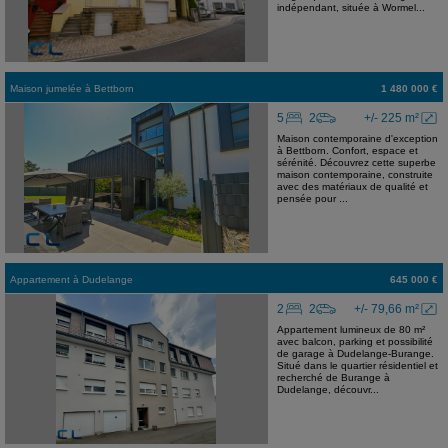
indépendant, située à Wormel...
Maison jumelée
à
Bettborn
1 480 000 €
5
2
+/- 225 m²
Maison contemporaine d'exception
à Bettborn. Confort, espace et
sérénité. Découvrez cette superbe
maison contemporaine, construite
avec des matériaux de qualité et
pensée pour ...
Appartement
à
Dudelange
645 000 €
2
2
+/- 79,66 m²
Appartement lumineux de 80 m²
avec balcon, parking et possibilité
de garage à Dudelange-Burange.
Situé dans le quartier résidentiel et
recherché de Burange à
Dudelange, découvr...