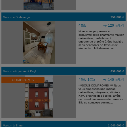
Maison
à
Dudelange
750 000 €
4
+/- 120 m²
Nous vous proposons en
exclusivité cette charmante maison
unifamiliale, parfaitement
entretenue et prête à être habitée
sans nécessiter de travaux de
rénovation. Idéalement con...
Maison mitoyenne
à
Kayl
698 000 €
4
1
+/- 140 m²
COMPROMIS
***SOUS COMPROMIS *** Nous
vous proposons une maison
unifamiliale, mitoyenne, située a
Kayl, proches des écoles, arrêts
de bus et commerces de proximité.
Elle se compose comme...
Maison
à
Ehnen
1 040 000 €