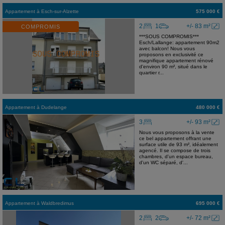
Appartement
à
Esch-sur-Alzette
575 000 €
2
1
+/- 83 m²
COMPROMIS
***SOUS COMPROMIS***
Esch/Lallange: appartement 90m2
avec balcon! Nous vous
proposons en exclusivité ce
magnifique appartement rénové
d'environ 90 m², situé dans le
quartier r...
Appartement
à
Dudelange
480 000 €
3
+/- 93 m²
Nous vous proposons à la vente
ce bel appartement offrant une
surface utile de 93 m², idéalement
agencé. Il se compose de trois
chambres, d'un espace bureau,
d'un WC séparé, d'...
Appartement
à
Waldbredimus
695 000 €
2
2
+/- 72 m²