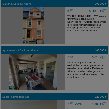
Maison
à
Esch-sur-Alzette
698 000 €
5
+/- 157 m²
***SOUS COMPROMIS !*** Maison
unifamiliale spacieuse à
Esch/Alzette ? Quartier résidentiel
(proximité Nonnewissen) Nous
vous proposons en exclusivité
cette belle maison unifami...
Appartement
à
Esch-sur-Alzette
469 000 €
2
+/- 61 m²
Nous vous proposons en
exclusivité ce bel appartement en
excellent état, situé à Esch-sur-
Alzette, quartier Lallange, dans
une petite résidence calme et bien
entretenue. Très l...
Duplex
à
Brandenbourg
728 000 €
2
2
+/- 88 m²
Nous vous proposons un