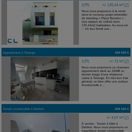
3
+/- 135,44 m²
Nous vous proposons à la vente
dans le nouveau projet immobilier
de standing « Place Benelux » :
Une maison de 148m2 dont
135,44m2 habitables. Au sous-sol
: - Un box fermé ave...
Appartement
à
Tetange
469 000 €
2
+/- 72 m²
Nous vous proposons ce charmant
appartement situé au 2IèME et
dernier étage d'une résidence
calme à Tetange. En très bon état
général, ce bien offre une surface
fonctionnelle e...
Terrain constructible
à
Dahlem
498 000 €
+/- 4,07 m²
À vendre : Terrain à bâtir à
Dahlem. Nous vous proposons un
magnifique terrain constructible