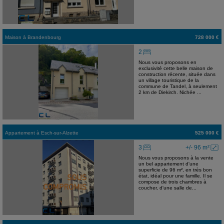
Maison
à
Brandenbourg
728 000 €
2
Nous vous proposons en
exclusivité cette belle maison de
construction récente, située dans
un village touristique de la
commune de Tandel, à seulement
2 km de Diekirch. Nichée ...
Appartement
à
Esch-sur-Alzette
525 000 €
3
+/- 96 m²
Nous vous proposons à la vente
un bel appartement d'une
superficie de 96 m², en très bon
état, idéal pour une famille. Il se
compose de trois chambres à
coucher, d'une salle de...