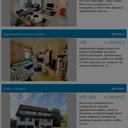
sous-sol aménagé - total 116m2.
Nous vous proposons en
exclusivité un bel et très spacieux
appartement situé au ...
Appartement
à
Esch-sur-Alzette
499 000 €
4
+/- 110 m²
Appartement-duplex dans une
maison bi-familiale au coeur
d'Esch-sur-Alzette. Parfaitement
agencé pour accueillir une famille,
ce bien spacieux se compose de
quatre chambres à co...
Duplex
à
Bergem
995 000 €
3
1
+/- 160 m²
Nous vous présentons en
exclusivité ce superbe
appartement-duplex, situé au
deuxième et dernier étage d'une
petite résidence intimiste de
seulement quatre unités, édifiée
sur un...