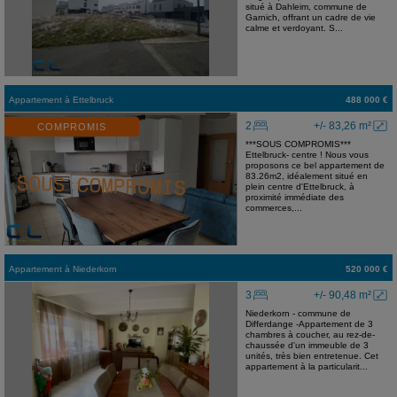
situé à Dahleim, commune de
Garnich, offrant un cadre de vie
calme et verdoyant. S...
Appartement
à
Ettelbruck
488 000 €
2
+/- 83,26 m²
COMPROMIS
***SOUS COMPROMIS***
Ettelbruck- centre ! Nous vous
proposons ce bel appartement de
83.26m2, idéalement situé en
plein centre d'Ettelbruck, à
proximité immédiate des
commerces,...
Appartement
à
Niederkorn
520 000 €
3
+/- 90,48 m²
Niederkorn - commune de
Differdange -Appartement de 3
chambres à coucher, au rez-de-
chaussée d'un immeuble de 3
unités, très bien entretenue. Cet
appartement à la particularit...