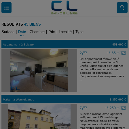
RESULTATS
45 BIENS
Surface
|
Date
|
Chambre
|
Prix
|
Localité
|
Type
Appartement
à
Belvaux
459 000 €
2
+/- 65 m²
Bel appartement rénové situé
dans un petit immeuble de 3
unités. Lumineux et bien agencé,
ce bien offre un cadre de vie
agréable et confortable.
L'appartement se compose d'une
...
Maison
à
Wormeldange
1 350 000 €
7
+/- 250 m²
Superbe maison avec logement
indépendant à Wormeldange.
Nous avons le plaisir de vous
proposer en exclusivité cette
magnifique maison avec logement