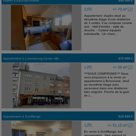
Duplex
à
Esch-sur-Alzette
495 000 €
2
+/- 70 m²
Appartement -duplex situé au
deuxième étage d'une résidence
de 3 unités. Il se compose comme
suit: - Hall d'entrée - salle de
douche. - Cuisine équipée
individuelle - Un cham...
Appartement
à
Luxembourg-Centre ville
472 000 €
1
+/- 50 m²
***SOUS COMPROMIS*** Nous
vous proposons à la vente un
appartement à Bonnevoie, situé
au deuxième étage avec
ascenseur dans une résidence
bien soignée. Proche de la gare
de L...
Appartement
à
Schifflange
510 000 €
1
+/- 51,15 m²
En vente à Schifflange; bel
appartement , bien agencé et