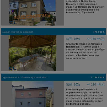
unifamiliale à Bettembourg.
Découvrez cette magnifique
maison unifamiliale située dans un
quartier résidentiel paisible de
Bettembourg, à proximité ...
Maison mitoyenne
à
Remich
775 000 €
4
1
+/- 160 m²
Charmante maison unifamiliale à
fort potentiel ? Remich Située
dans un quartier calme et privilégié
de Remich, cette charmante
maison unifamiliale centenaire
saura séduire les...
Appartement
à
Luxembourg-Centre ville
1 198 000 €
3
1
+/- 130 m²
Luxembourg-Weimerskirch ?
Appartement-duplex à vendre ; -
Appartement duplex situé au rez-
de-chaussée et au premier étage
d'une maison bi-familiale. Ce bien
se distingue par son...