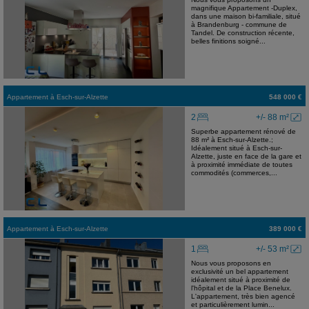
magnifique Appartement -Duplex,
dans une maison bi-familiale, situé
à Brandenburg - commune de
Tandel. De construction récente,
belles finitions soigné...
Appartement
à
Esch-sur-Alzette
548 000 €
2
+/- 88 m²
Superbe appartement rénové de
88 m² à Esch-sur-Alzette.;
Idéalement situé à Esch-sur-
Alzette, juste en face de la gare et
à proximité immédiate de toutes
commodités (commerces,...
Appartement
à
Esch-sur-Alzette
389 000 €
1
+/- 53 m²
Nous vous proposons en
exclusivité un bel appartement
idéalement situé à proximité de
l'hôpital et de la Place Benelux.
L'appartement, très bien agencé
et particulièrement lumin...