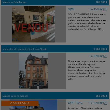
Maison
à
Schifflange
785 000 €
3
+/- 150 m²
SOUS COMPROMIS ! Nous vous
proposons cette charmante
maison entièrement rénovée avec
goût, idéalement située dans un
quartier résidentiel calme et
recherché de Schifflange. Of...
Immeuble de rapport
à
Esch-sur-Alzette
1 350 000 €
+/- 378 m²
Nous vous proposons à la vente
un immeuble de rapport
idéalement situé à Esch-sur-
Alzette, dans un quartier
résidentiel calme et recherché, à
proximité immédiate du centre-
ville...
Maison
à
Bettembourg
958 000 €
4
1
+/- 220 m²
COMPROMIS
À vendre : Charmante maison