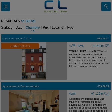
RESULTATS
45 BIENS
Surface
|
Date
|
Chambre
|
Prix
|
Localité
|
Type
Maison mitoyenne
à
Kayl
698 000 €
4
1
+/- 140 m²
COMPROMIS
***SOUS COMPROMIS *** Nous
vous proposons une maison
unifamiliale, mitoyenne, située a
Kayl, proches des écoles, arrêts
de bus et commerces de proximité.
Elle se compose comme...
Appartement
à
Esch-sur-Alzette
499 000 €
4
+/- 110 m²
Appartement-duplex dans une
maison bi-familiale au coeur
d'Esch-sur-Alzette. Parfaitement
agencé pour accueillir une famille,
ce bien spacieux se compose de