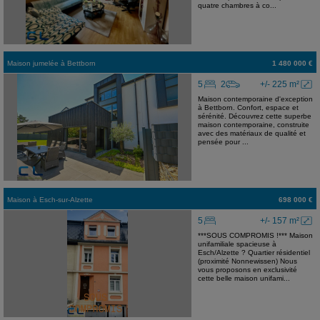
quatre chambres à co...
Maison jumelée
à
Bettborn
1 480 000 €
5
2
+/- 225 m²
Maison contemporaine d'exception
à Bettborn. Confort, espace et
sérénité. Découvrez cette superbe
maison contemporaine, construite
avec des matériaux de qualité et
pensée pour ...
Maison
à
Esch-sur-Alzette
698 000 €
5
+/- 157 m²
***SOUS COMPROMIS !*** Maison
unifamiliale spacieuse à
Esch/Alzette ? Quartier résidentiel
(proximité Nonnewissen) Nous
vous proposons en exclusivité
cette belle maison unifami...