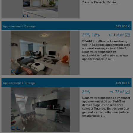
2 km de Diekirch. Nichée ...
Appartement
à
Bivange
649 000 €
2
1
+/- 116 m²
BIVANGE - (8km de Luxembourg
ville) ? Spacieux appartement avec
sous-sol aménagé - total 116m2.
Nous vous proposons en
exclusivité un bel et très spacieux
appartement situé au ...
Appartement
à
Tetange
469 000 €
2
+/- 72 m²
Nous vous proposons ce charmant
appartement situé au 2IèME et
dernier étage d'une résidence
calme à Tetange. En très bon état
général, ce bien offre une surface
fonctionnelle e...