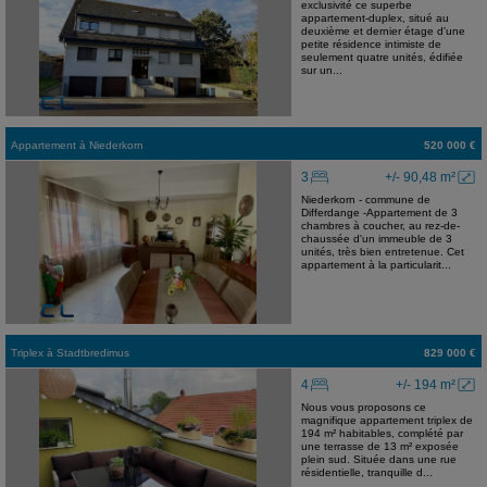
exclusivité ce superbe
appartement-duplex, situé au
deuxième et dernier étage d'une
petite résidence intimiste de
seulement quatre unités, édifiée
sur un...
Appartement
à
Niederkorn
520 000 €
3
+/- 90,48 m²
Niederkorn - commune de
Differdange -Appartement de 3
chambres à coucher, au rez-de-
chaussée d'un immeuble de 3
unités, très bien entretenue. Cet
appartement à la particularit...
Triplex
à
Stadtbredimus
829 000 €
4
+/- 194 m²
Nous vous proposons ce
magnifique appartement triplex de
194 m² habitables, complété par
une terrasse de 13 m² exposée
plein sud. Située dans une rue
résidentielle, tranquille d...