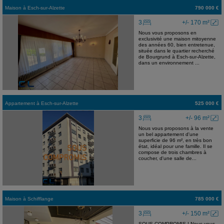
Maison
à
Esch-sur-Alzette
790 000 €
3
+/- 170 m²
Nous vous proposons en
exclusivité une maison mitoyenne
des années 60, bien entretenue,
située dans le quartier recherché
de Bourgrund à Esch-sur-Alzette,
dans un environnement ...
Appartement
à
Esch-sur-Alzette
525 000 €
3
+/- 96 m²
Nous vous proposons à la vente
un bel appartement d'une
superficie de 96 m², en très bon
état, idéal pour une famille. Il se
compose de trois chambres à
coucher, d'une salle de...
Maison
à
Schifflange
785 000 €
3
+/- 150 m²
SOUS COMPROMIS ! Nous vous