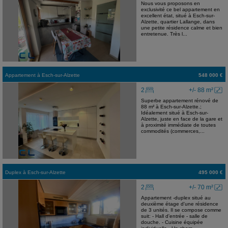
Nous vous proposons en
exclusivité ce bel appartement en
excellent état, situé à Esch-sur-
Alzette, quartier Lallange, dans
une petite résidence calme et bien
entretenue. Très l...
Appartement
à
Esch-sur-Alzette
548 000 €
2
+/- 88 m²
Superbe appartement rénové de
88 m² à Esch-sur-Alzette.;
Idéalement situé à Esch-sur-
Alzette, juste en face de la gare et
à proximité immédiate de toutes
commodités (commerces,...
Duplex
à
Esch-sur-Alzette
495 000 €
2
+/- 70 m²
Appartement -duplex situé au
deuxième étage d'une résidence
de 3 unités. Il se compose comme
suit: - Hall d'entrée - salle de
douche. - Cuisine équipée