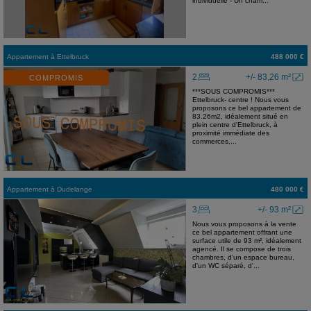
individuelle - Un cham...
Appartement
à
Ettelbruck
488 000 €
2
+/- 83,26 m²
COMPROMIS
***SOUS COMPROMIS***
Ettelbruck- centre ! Nous vous
proposons ce bel appartement de
83.26m2, idéalement situé en
plein centre d'Ettelbruck, à
proximité immédiate des
commerces,...
Appartement
à
Dudelange
480 000 €
3
+/- 93 m²
Nous vous proposons à la vente
ce bel appartement offrant une
surface utile de 93 m², idéalement
agencé. Il se compose de trois
chambres, d'un espace bureau,
d'un WC séparé, d'...