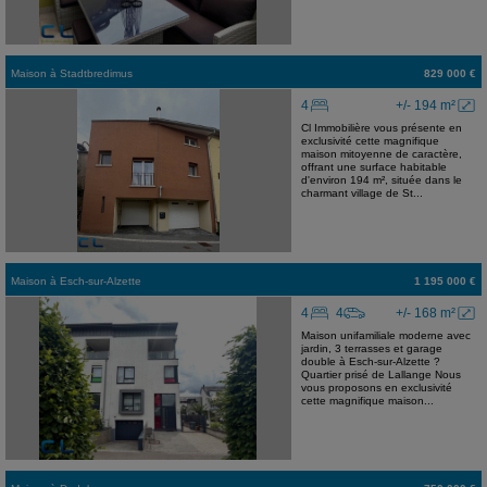
Maison
à
Stadtbredimus
829 000 €
4
+/- 194 m²
Cl Immobilière vous présente en
exclusivité cette magnifique
maison mitoyenne de caractère,
offrant une surface habitable
d'environ 194 m², située dans le
charmant village de St...
Maison
à
Esch-sur-Alzette
1 195 000 €
4
4
+/- 168 m²
Maison unifamiliale moderne avec
jardin, 3 terrasses et garage
double à Esch-sur-Alzette ?
Quartier prisé de Lallange Nous
vous proposons en exclusivité
cette magnifique maison...