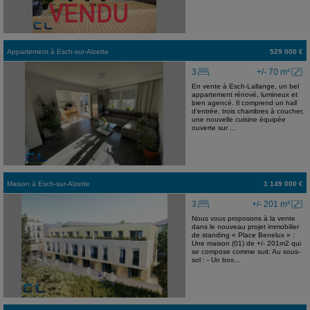
Appartement
à
Esch-sur-Alzette
529 000 €
3
+/- 70 m²
En vente à Esch-Lallange, un bel
appartement rénové, lumineux et
bien agencé. Il comprend un hall
d'entrée, trois chambres à coucher,
une nouvelle cuisine équipée
ouverte sur ...
Maison
à
Esch-sur-Alzette
1 149 000 €
3
+/- 201 m²
Nous vous proposons à la vente
dans le nouveau projet immobilier
de standing « Place Benelux » :
Une maison (01) de +/- 201m2 qui
se compose comme suit: Au sous-
sol : - Un box...