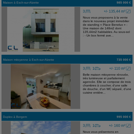
Maison
à
Esch-sur-Alzette
985 000 €
3
+/- 135,44 m²
Nous vous proposons à la vente
dans le nouveau projet immobilier
de standing « Place Benelux » :
Une maison de 148m2 dont
135,44m2 habitables. Au sous-sol
: - Un box fermé ave...
Maison mitoyenne
à
Esch-sur-Alzette
735 000 €
3
1
+/- 110 m²
Belle maison mitoyenne rénovée,
très lumineuse et parfaitement
agencée. Elle se compose de trois
chambres à coucher, d'une salle
de douche, d'un WC séparé, d'une
cuisine entière...
Duplex
à
Bergem
995 000 €
3
1
+/- 160 m²
Nous vous présentons en