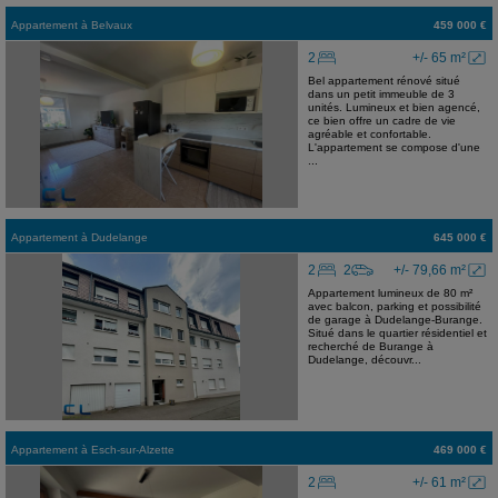
Appartement
à
Belvaux
459 000 €
2
+/- 65 m²
Bel appartement rénové situé
dans un petit immeuble de 3
unités. Lumineux et bien agencé,
ce bien offre un cadre de vie
agréable et confortable.
L'appartement se compose d'une
...
Appartement
à
Dudelange
645 000 €
2
2
+/- 79,66 m²
Appartement lumineux de 80 m²
avec balcon, parking et possibilité
de garage à Dudelange-Burange.
Situé dans le quartier résidentiel et
recherché de Burange à
Dudelange, découvr...
Appartement
à
Esch-sur-Alzette
469 000 €
2
+/- 61 m²