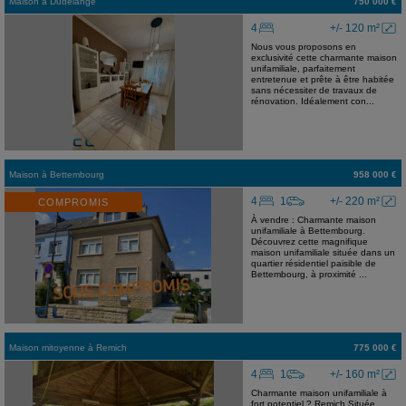
Maison
à
Dudelange
750 000 €
4
+/- 120 m²
Nous vous proposons en
exclusivité cette charmante maison
unifamiliale, parfaitement
entretenue et prête à être habitée
sans nécessiter de travaux de
rénovation. Idéalement con...
Maison
à
Bettembourg
958 000 €
4
1
+/- 220 m²
COMPROMIS
À vendre : Charmante maison
unifamiliale à Bettembourg.
Découvrez cette magnifique
maison unifamiliale située dans un
quartier résidentiel paisible de
Bettembourg, à proximité ...
Maison mitoyenne
à
Remich
775 000 €
4
1
+/- 160 m²
Charmante maison unifamiliale à
fort potentiel ? Remich Située