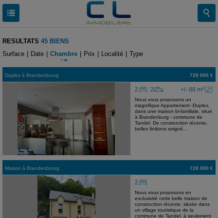
RESULTATS
45 BIENS
Surface
|
Date
|
Chambre
|
Prix
|
Localité
|
Type
Duplex
à
Brandenbourg
728 000 €
2
2
+/- 88 m²
Nous vous proposons un
magnifique Appartement -Duplex,
dans une maison bi-familiale, situé
à Brandenburg - commune de
Tandel. De construction récente,
belles finitions soigné...
Maison
à
Brandenbourg
728 000 €
2
Nous vous proposons en
exclusivité cette belle maison de
construction récente, située dans
un village touristique de la
commune de Tandel, à seulement