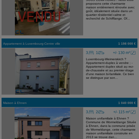
proposons cette charmante
maison entièrement rénovée avec
goût, idéalement située dans un
quartier résidentiel calme et
recherché de Schifflange. Of...
Appartement
à
Luxembourg-Centre ville
1 198 000 €
3
1
+/- 130 m²
Luxembourg-Weimerskirch ?
Appartement-duplex à vendre ; -
Appartement duplex situé au rez-
de-chaussée et au premier étage
d'une maison bi-familiale. Ce bien
se distingue par son...
Maison
à
Ehnen
1 040 000 €
3
2
+/- 115 m²
Maison unifamiliale à Ehnen ?
Commune de Wormeldange Située
à Ehnen, dans la commune prisée
de Wormeldange, cette charmante
maison unifamiliale construite en
2013 se trouve dan...