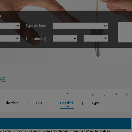
n
Type de bien
Chambre(s)
à
HE
1
2
3
4
5
Chambre
|
Prix
|
Localité
|
Type
us vous proposons ce magnifique appartement triplex de 194 m² habitables,