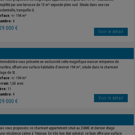
mplété par une terrasse de 13 m² exposée plein sud. Située dans une rue
sidentielle, tranquille d...
rface:
+/- 194 m²
hambre:
4
29 000 €
Voir le détail
 Immobilière vous présente en exclusivité cette magnifique maison mitoyenne de
ractère, offrant une surface habitable d'environ 194 m², située dans le charmant
llage de St...
rface:
+/- 194 m²
rrain:
1,65 ares
èce:
11
hambre:
4
Voir le détail
29 000 €
us vous proposons ce charmant appartement situé au 2IèME et dernier étage
une résidence calme à Tetange. En très bon état général, ce bien offre une surface