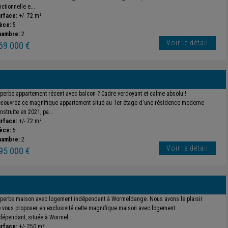
nctionnelle e...
rface:
+/- 72 m²
èce:
5
hambre:
2
Voir le détail
69 000 €
perbe appartement récent avec balcon ? Cadre verdoyant et calme absolu !
couvrez ce magnifique appartement situé au 1er étage d'une résidence moderne
nstruite en 2021, pa...
rface:
+/- 72 m²
èce:
5
hambre:
2
Voir le détail
95 000 €
perbe maison avec logement indépendant à Wormeldange. Nous avons le plaisir
 vous proposer en exclusivité cette magnifique maison avec logement
dépendant, située à Wormel...
rface:
+/- 250 m²