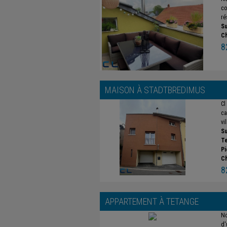
co
ré
Su
C
8
MAISON À
STADTBREDIMUS
Cl
ca
vi
Su
Te
Pi
C
8
APPARTEMENT À
TETANGE
No
d'