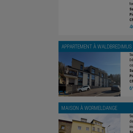
fo
Su
Pi
C
4
APPARTEMENT À
WALDBREDIMUS
Su
Dé
co
Su
Pi
C
6
MAISON À
WORMELDANGE
Su
de
in
Su