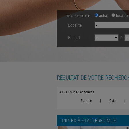
achat
locatio
RECHERCHE
Localité
Budget
à
RÉSULTAT DE VOTRE RECHERC
41 - 45 sur 45 annonces
Surface
|
Date
|
TRIPLEX À
STADTBREDIMUS
No