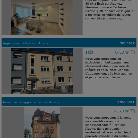
88 m² à Esch-sur-Alzette.;
Idéalement situé à Esch-sur-
Alzette, juste en face de la gare et
à proximité immédiate de toutes
commodités (commerces,...
Appartement
à
Esch-sur-Alzette
389 000 €
1
+/- 53 m²
Nous vous proposons en
exclusivité un bel appartement
idéalement situé à proximité de
l'hôpital et de la Place Benelux.
L'appartement, très bien agencé
et particulièrement lumin...
Immeuble de rapport
à
Esch-sur-Alzette
1 350 000 €
+/- 378 m²
Nous vous proposons à la vente
un immeuble de rapport
idéalement situé à Esch-sur-
Alzette, dans un quartier
résidentiel calme et recherché, à
proximité immédiate du centre-