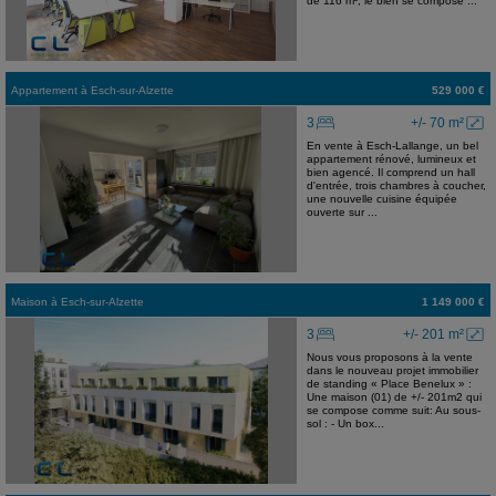
de 116 m², le bien se compose ...
Appartement
à
Esch-sur-Alzette
529 000 €
3
+/- 70 m²
En vente à Esch-Lallange, un bel
appartement rénové, lumineux et
bien agencé. Il comprend un hall
d'entrée, trois chambres à coucher,
une nouvelle cuisine équipée
ouverte sur ...
Maison
à
Esch-sur-Alzette
1 149 000 €
3
+/- 201 m²
Nous vous proposons à la vente
dans le nouveau projet immobilier
de standing « Place Benelux » :
Une maison (01) de +/- 201m2 qui
se compose comme suit: Au sous-
sol : - Un box...