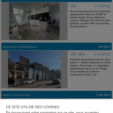
2
+/- 72 m²
Nous vous proposons ce charmant
appartement situé au 2IèME et
dernier étage d'une résidence
calme à Tetange. En très bon état
général, ce bien offre une surface
fonctionnelle e...
Appartement
à
Waldbredimus
695 000 €
2
2
+/- 72 m²
Superbe appartement récent avec
balcon ? Cadre verdoyant et calme
absolu ! Découvrez ce magnifique
appartement situé au 1er étage
d'une résidence moderne
construite en 2021, pa...
Maison
à
Wormeldange
1 350 000 €
7
+/- 250 m²
CE SITE UTILISE DES COOKIES
Superbe maison avec logement
indépendant à Wormeldange.
En poursuivant votre navigation sur ce site, vous acceptez