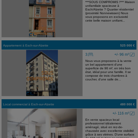
***SOUS COMPROMIS !*** Maison
unifamiliale spacieuse à
Esch/Alzette ? Quartier résidentiel
(proximité Nonnewissen) Nous
vous proposons en exclusivité
cette belle maison unifami...
Appartement
à
Esch-sur-Alzette
525 000 €
3
+/- 96 m²
Nous vous proposons à la vente
un bel appartement d'une
superficie de 96 m², en très bon
état, idéal pour une famille. Il se
compose de trois chambres à
coucher, d'une salle de...
Local commercial
à
Esch-sur-Alzette
480 000 €
+/- 116 m²
En vente spacieux local
professionnel idéalement
aménagé, situé en rez-de-
chaussée avec excellente visibilité
grâce à ses vitrines. D'une surface