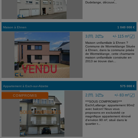
Dudelange, découvr...
Maison
à
Ehnen
1 040 000 €
3
2
+/- 115 m²
Maison unifamiliale à Ehnen ?
Commune de Wormeldange Située
à Ehnen, dans la commune prisée
de Wormeldange, cette charmante
maison unifamiliale construite en
2013 se trouve dan...
Appartement
à
Esch-sur-Alzette
575 000 €
2
1
+/- 83 m²
COMPROMIS
***SOUS COMPROMIS***
Esch/Lallange: appartement 90m2
avec balcon! Nous vous
proposons en exclusivité ce
magnifique appartement rénové
d'environ 90 m², situé dans le
quartier r...