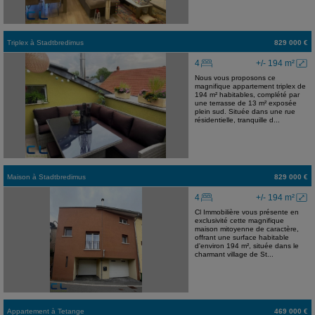
Triplex
à
Stadtbredimus
829 000 €
4
+/- 194 m²
Nous vous proposons ce
magnifique appartement triplex de
194 m² habitables, complété par
une terrasse de 13 m² exposée
plein sud. Située dans une rue
résidentielle, tranquille d...
Maison
à
Stadtbredimus
829 000 €
4
+/- 194 m²
Cl Immobilière vous présente en
exclusivité cette magnifique
maison mitoyenne de caractère,
offrant une surface habitable
d'environ 194 m², située dans le
charmant village de St...
Appartement
à
Tetange
469 000 €