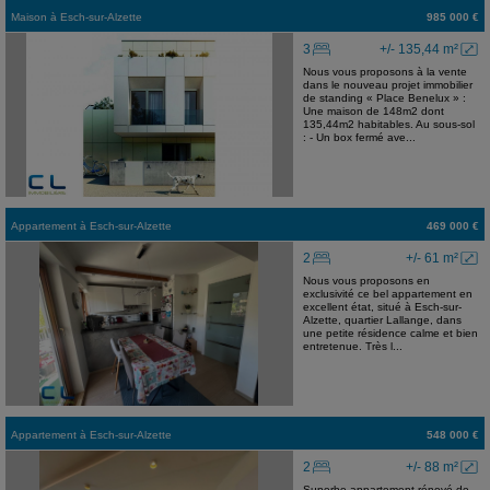
Maison
à
Esch-sur-Alzette
985 000 €
3
+/- 135,44 m²
Nous vous proposons à la vente
dans le nouveau projet immobilier
de standing « Place Benelux » :
Une maison de 148m2 dont
135,44m2 habitables. Au sous-sol
: - Un box fermé ave...
Appartement
à
Esch-sur-Alzette
469 000 €
2
+/- 61 m²
Nous vous proposons en
exclusivité ce bel appartement en
excellent état, situé à Esch-sur-
Alzette, quartier Lallange, dans
une petite résidence calme et bien
entretenue. Très l...
Appartement
à
Esch-sur-Alzette
548 000 €
2
+/- 88 m²
Superbe appartement rénové de