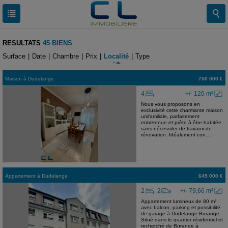
RESULTATS
45 BIENS
Surface
|
Date
|
Chambre
|
Prix
|
Localité
|
Type
Maison
à
Dudelange
750 000 €
4
+/- 120 m²
Nous vous proposons en
exclusivité cette charmante maison
unifamiliale, parfaitement
entretenue et prête à être habitée
sans nécessiter de travaux de
rénovation. Idéalement con...
Appartement
à
Dudelange
645 000 €
2
2
+/- 79,66 m²
Appartement lumineux de 80 m²
avec balcon, parking et possibilité
de garage à Dudelange-Burange.
Situé dans le quartier résidentiel et
recherché de Burange à