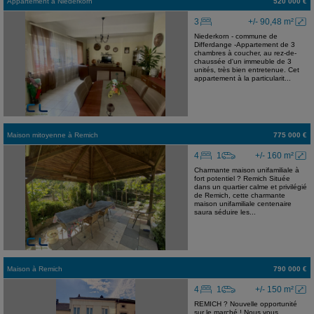
Appartement
à
Niederkorn
520 000 €
3
+/- 90,48 m²
Niederkorn - commune de
Differdange -Appartement de 3
chambres à coucher, au rez-de-
chaussée d'un immeuble de 3
unités, très bien entretenue. Cet
appartement à la particularit...
Maison mitoyenne
à
Remich
775 000 €
4
1
+/- 160 m²
Charmante maison unifamiliale à
fort potentiel ? Remich Située
dans un quartier calme et privilégié
de Remich, cette charmante
maison unifamiliale centenaire
saura séduire les...
Maison
à
Remich
790 000 €
4
1
+/- 150 m²
REMICH ? Nouvelle opportunité
sur le marché ! Nous vous