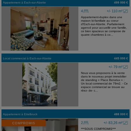
Appartement
à
Esch-sur-Alzette
499 000 €
4
+/- 110 m²
Appartement-duplex dans une
maison bi-familiale au coeur
d'Esch-sur-Alzette. Parfaitement
agencé pour accueillir une famille,
ce bien spacieux se compose de
quatre chambres à co...
Local commercial
à
Esch-sur-Alzette
445 000 €
+/- 79 m²
Nous vous proposons à la vente
dans le nouveau projet immobilier
de standing « Place Benelux » :
Un local commercial de 79m2. - Ce
espace commercial se trouve au
réez- de- c...
Appartement
à
Ettelbruck
488 000 €
2
+/- 83,26 m²
COMPROMIS
***SOUS COMPROMIS***