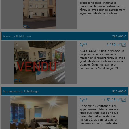
proposons cette charmante
maison unifamiliale, entièrement
rénovée avec soin et parfaitement
agencée. Idéalement située...
Maison
à
Schifflange
785 000 €
3
+/- 150 m²
SOUS COMPROMIS ! Nous vous
proposons cette charmante
maison entièrement rénovée avec
goût, idéalement située dans un
quartier résidentiel calme et
recherché de Schifflange. Of...
Appartement
à
Schifflange
510 000 €
1
+/- 51,15 m²
En vente à Schifflange; bel
appartement , bien agencé et
lumineux, situé dans une rue
tranquille tout en restant à 5
minutes à pied de la gare et
commerces de proximité. Au r...