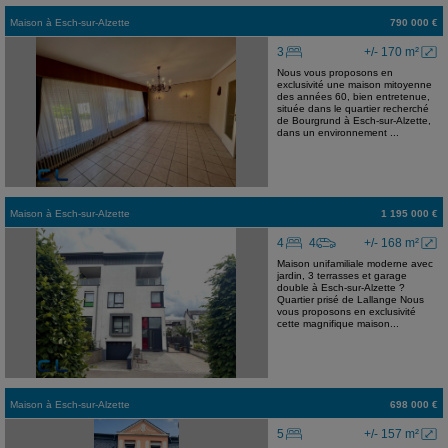
Maison
à
Esch-sur-Alzette
790 000 €
3
+/- 170 m²
Nous vous proposons en
exclusivité une maison mitoyenne
des années 60, bien entretenue,
située dans le quartier recherché
de Bourgrund à Esch-sur-Alzette,
dans un environnement ...
Maison
à
Esch-sur-Alzette
1 195 000 €
4
4
+/- 168 m²
Maison unifamiliale moderne avec
jardin, 3 terrasses et garage
double à Esch-sur-Alzette ?
Quartier prisé de Lallange Nous
vous proposons en exclusivité
cette magnifique maison...
Maison
à
Esch-sur-Alzette
698 000 €
5
+/- 157 m²