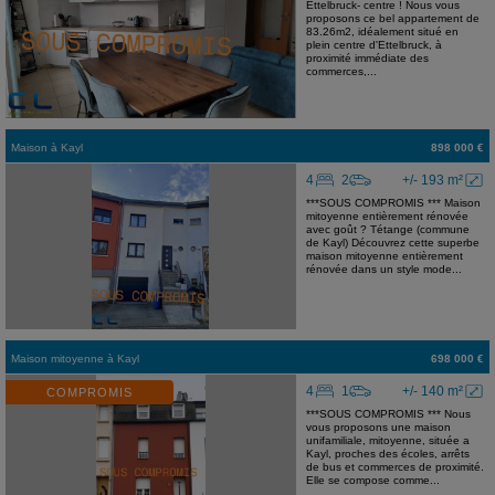
Ettelbruck- centre ! Nous vous
proposons ce bel appartement de
83.26m2, idéalement situé en
plein centre d'Ettelbruck, à
proximité immédiate des
commerces,...
Maison
à
Kayl
898 000 €
4
2
+/- 193 m²
***SOUS COMPROMIS *** Maison
mitoyenne entièrement rénovée
avec goût ? Tétange (commune
de Kayl) Découvrez cette superbe
maison mitoyenne entièrement
rénovée dans un style mode...
Maison mitoyenne
à
Kayl
698 000 €
4
1
+/- 140 m²
COMPROMIS
***SOUS COMPROMIS *** Nous
vous proposons une maison
unifamiliale, mitoyenne, située a
Kayl, proches des écoles, arrêts
de bus et commerces de proximité.
Elle se compose comme...