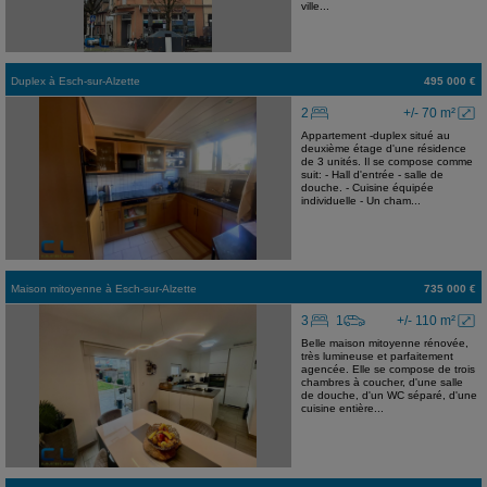
ville...
Duplex
à
Esch-sur-Alzette
495 000 €
2
+/- 70 m²
Appartement -duplex situé au
deuxième étage d'une résidence
de 3 unités. Il se compose comme
suit: - Hall d'entrée - salle de
douche. - Cuisine équipée
individuelle - Un cham...
Maison mitoyenne
à
Esch-sur-Alzette
735 000 €
3
1
+/- 110 m²
Belle maison mitoyenne rénovée,
très lumineuse et parfaitement
agencée. Elle se compose de trois
chambres à coucher, d'une salle
de douche, d'un WC séparé, d'une
cuisine entière...