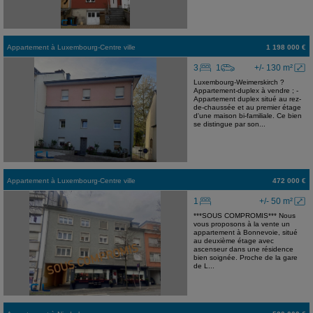
Appartement
à
Luxembourg-Centre ville
1 198 000 €
3
1
+/- 130 m²
Luxembourg-Weimerskirch ?
Appartement-duplex à vendre ; -
Appartement duplex situé au rez-
de-chaussée et au premier étage
d'une maison bi-familiale. Ce bien
se distingue par son...
Appartement
à
Luxembourg-Centre ville
472 000 €
1
+/- 50 m²
***SOUS COMPROMIS*** Nous
vous proposons à la vente un
appartement à Bonnevoie, situé
au deuxième étage avec
ascenseur dans une résidence
bien soignée. Proche de la gare
de L...