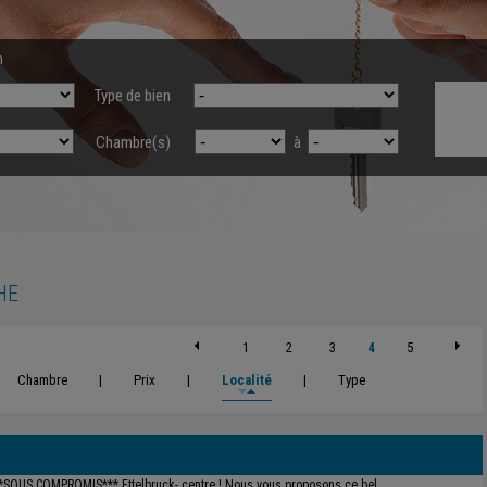
n
Type de bien
Chambre(s)
à
HE
1
2
3
4
5
Chambre
|
Prix
|
Localité
|
Type
*SOUS COMPROMIS*** Ettelbruck- centre ! Nous vous proposons ce bel