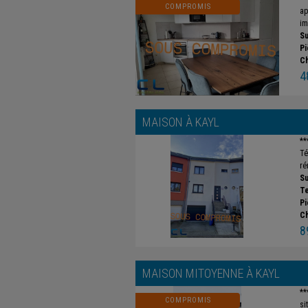
COMPROMIS
ap
im
Su
Pi
C
4
MAISON À
KAYL
**
Té
ré
Su
Te
Pi
C
8
MAISON MITOYENNE À
KAYL
**
COMPROMIS
si