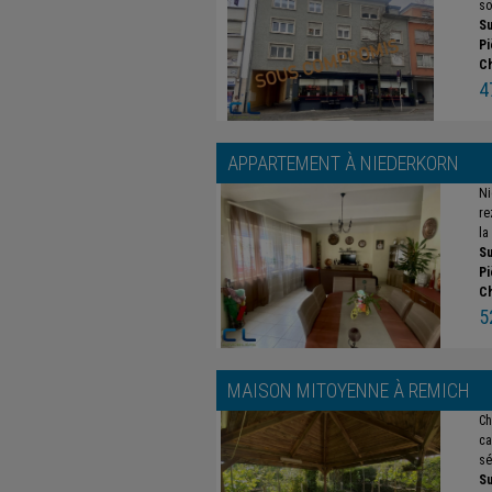
so
Su
Pi
C
4
APPARTEMENT À
NIEDERKORN
Ni
re
la 
Su
Pi
C
5
MAISON MITOYENNE À
REMICH
Ch
ca
sé
Su