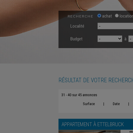
achat
locatio
RECHERCHE
Localité
Budget
à
RÉSULTAT DE VOTRE RECHERC
31 - 40 sur 45 annonces
Surface
|
Date
|
APPARTEMENT À
ETTELBRUCK
**