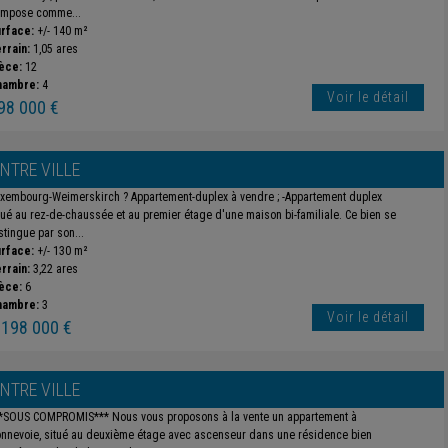
mpose comme...
rface:
+/- 140 m²
rrain:
1,05 ares
èce:
12
hambre:
4
Voir le détail
98 000 €
NTRE VILLE
xembourg-Weimerskirch ? Appartement-duplex à vendre ; -Appartement duplex
tué au rez-de-chaussée et au premier étage d'une maison bi-familiale. Ce bien se
stingue par son...
rface:
+/- 130 m²
rrain:
3,22 ares
èce:
6
hambre:
3
Voir le détail
 198 000 €
NTRE VILLE
*SOUS COMPROMIS*** Nous vous proposons à la vente un appartement à
nnevoie, situé au deuxième étage avec ascenseur dans une résidence bien