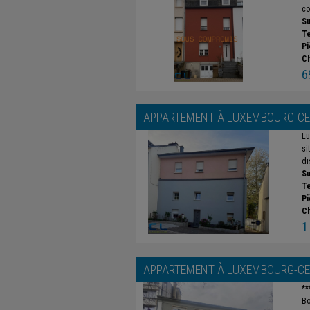
co
Su
Te
Pi
C
6
APPARTEMENT À
LUXEMBOURG-CE
Lu
si
di
Su
Te
Pi
C
1
APPARTEMENT À
LUXEMBOURG-CE
**
Bo