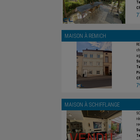
Te
C
7
MAISON À
REMICH
RE
ch
ag
Su
Te
Pi
C
7
MAISON À
SCHIFFLANGE
SO
ré
re
Su
Te