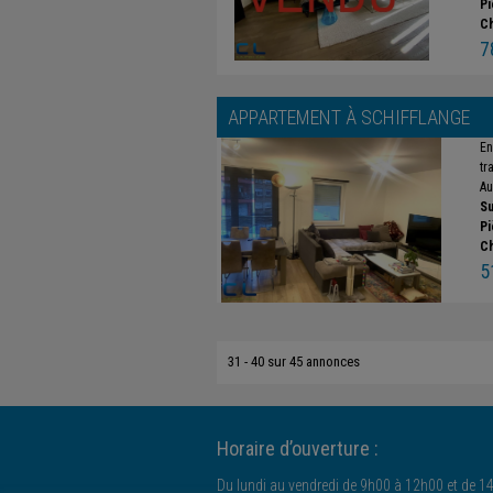
Pi
C
7
APPARTEMENT À
SCHIFFLANGE
En
tr
Au 
Su
Pi
C
5
31 - 40 sur 45 annonces
Horaire d’ouverture :
Du lundi au vendredi de 9h00 à 12h00 et de 1