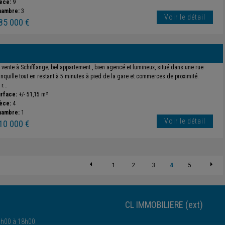
èce:
9
hambre:
3
Voir le détail
85 000 €
 vente à Schifflange; bel appartement , bien agencé et lumineux, situé dans une rue
anquille tout en restant à 5 minutes à pied de la gare et commerces de proximité.
r...
rface:
+/- 51,15 m²
èce:
4
hambre:
1
Voir le détail
10 000 €
1
2
3
4
5
CL IMMOBILIERE (ext)
4h00 à 18h00.