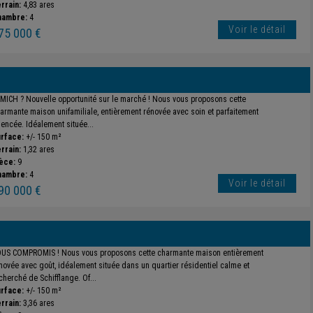
rrain:
4,83 ares
hambre:
4
Voir le détail
75 000 €
MICH ? Nouvelle opportunité sur le marché ! Nous vous proposons cette
armante maison unifamiliale, entièrement rénovée avec soin et parfaitement
encée. Idéalement située...
rface:
+/- 150 m²
rrain:
1,32 ares
èce:
9
hambre:
4
Voir le détail
90 000 €
US COMPROMIS ! Nous vous proposons cette charmante maison entièrement
novée avec goût, idéalement située dans un quartier résidentiel calme et
cherché de Schifflange. Of...
rface:
+/- 150 m²
rrain:
3,36 ares