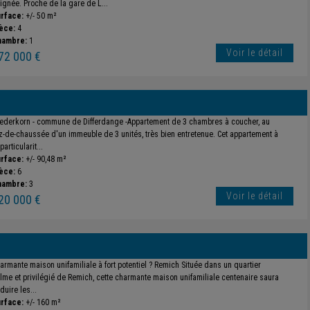
ignée. Proche de la gare de L...
rface:
+/- 50 m²
èce:
4
hambre:
1
Voir le détail
72 000 €
ederkorn - commune de Differdange -Appartement de 3 chambres à coucher, au
z-de-chaussée d'un immeuble de 3 unités, très bien entretenue. Cet appartement à
particularit...
rface:
+/- 90,48 m²
èce:
6
hambre:
3
Voir le détail
20 000 €
armante maison unifamiliale à fort potentiel ? Remich Située dans un quartier
lme et privilégié de Remich, cette charmante maison unifamiliale centenaire saura
duire les...
rface:
+/- 160 m²