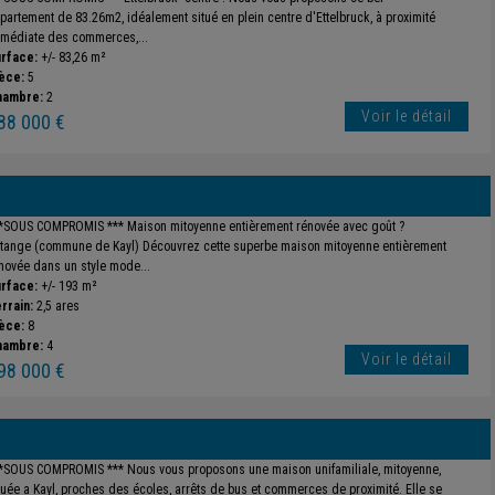
partement de 83.26m2, idéalement situé en plein centre d'Ettelbruck, à proximité
médiate des commerces,...
rface:
+/- 83,26 m²
èce:
5
hambre:
2
Voir le détail
88 000 €
*SOUS COMPROMIS *** Maison mitoyenne entièrement rénovée avec goût ?
tange (commune de Kayl) Découvrez cette superbe maison mitoyenne entièrement
novée dans un style mode...
rface:
+/- 193 m²
rrain:
2,5 ares
èce:
8
hambre:
4
Voir le détail
98 000 €
*SOUS COMPROMIS *** Nous vous proposons une maison unifamiliale, mitoyenne,
tuée a Kayl, proches des écoles, arrêts de bus et commerces de proximité. Elle se