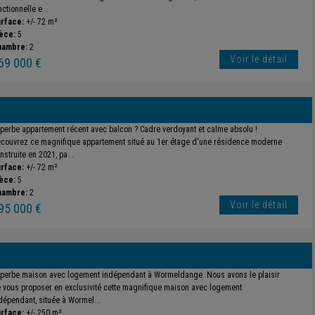
nctionnelle e...
rface:
+/- 72 m²
èce:
5
hambre:
2
Voir le détail
69 000 €
perbe appartement récent avec balcon ? Cadre verdoyant et calme absolu !
couvrez ce magnifique appartement situé au 1er étage d'une résidence moderne
nstruite en 2021, pa...
rface:
+/- 72 m²
èce:
5
hambre:
2
Voir le détail
95 000 €
perbe maison avec logement indépendant à Wormeldange. Nous avons le plaisir
 vous proposer en exclusivité cette magnifique maison avec logement
dépendant, située à Wormel...
rface:
+/- 250 m²