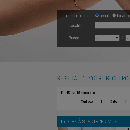
achat
locatio
RECHERCHE
Localité
Budget
à
RÉSULTAT DE VOTRE RECHERC
41 - 45 sur 45 annonces
Surface
|
Date
|
TRIPLEX À
STADTBREDIMUS
No