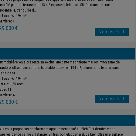
mplété par une terrasse de 13 m² exposée plein sud. Située dans une rue
sidentielle, tranquille d...
rface:
+/- 194 m²
hambre:
4
29 000 €
Voir le détail
 Immobilière vous présente en exclusivité cette magnifique maison mitoyenne de
ractère, offrant une surface habitable d'environ 194 m², située dans le charmant
llage de St...
rface:
+/- 194 m²
rrain:
1,65 ares
èce:
11
hambre:
4
Voir le détail
29 000 €
us vous proposons ce charmant appartement situé au 2IèME et dernier étage
une résidence calme à Tetange. En très bon état général, ce bien offre une surface