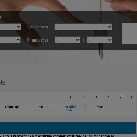
n
Type de bien
Chambre(s)
à
HE
1
2
3
4
5
Chambre
|
Prix
|
Localité
|
Type
us vous proposons ce magnifique appartement triplex de 194 m² habitables,