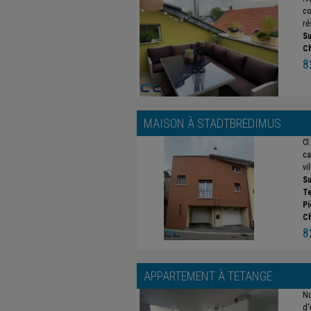
co
ré
Su
C
8
MAISON À
STADTBREDIMUS
Cl
ca
vi
Su
Te
Pi
C
8
APPARTEMENT À
TETANGE
No
d'