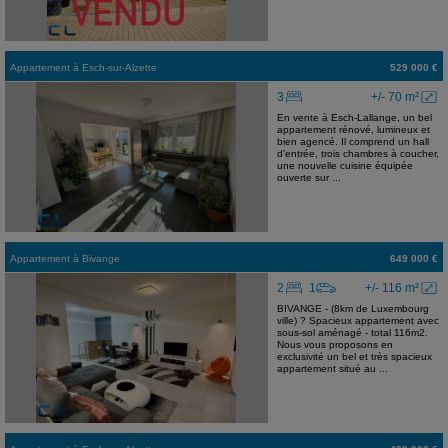
Appartement
à
Esch-sur-Alzette
529 000 €
3
+/- 70 m²
En vente à Esch-Lallange, un bel
appartement rénové, lumineux et
bien agencé. Il comprend un hall
d'entrée, trois chambres à coucher,
une nouvelle cuisine équipée
ouverte sur ...
Appartement
à
Bivange
649 000 €
2
1
+/- 116 m²
BIVANGE - (8km de Luxembourg
ville) ? Spacieux appartement avec
sous-sol aménagé - total 116m2.
Nous vous proposons en
exclusivité un bel et très spacieux
appartement situé au ...