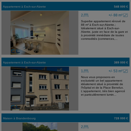
Appartement
à
Esch-sur-Alzette
548 000 €
2
+/- 88 m²
Superbe appartement rénové de
88 m² à Esch-sur-Alzette.;
Idéalement situé à Esch-sur-
Alzette, juste en face de la gare et
à proximité immédiate de toutes
commodités (commerces,...
Appartement
à
Esch-sur-Alzette
389 000 €
1
+/- 53 m²
Nous vous proposons en
exclusivité un bel appartement
idéalement situé à proximité de
l'hôpital et de la Place Benelux.
L'appartement, très bien agencé
et particulièrement lumin...
Maison
à
Brandenbourg
728 000 €
2