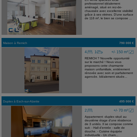
professionnel idéalement
aménagé, situé en rez-de-
chaussée avec excellente visibilité
grâce à ses vitrines. D'une surface
de 116 m², le bien se compose ...
Maison
à
Remich
790 000 €
4
1
+/- 150 m²
REMICH ? Nouvelle opportunité
sur le marché ! Nous vous
proposons cette charmante
maison unifamiliale, entièrement
rénovée avec soin et parfaitement
agencée. Idéalement située...
Duplex
à
Esch-sur-Alzette
495 000 €
2
+/- 70 m²
Appartement -duplex situé au
deuxième étage d'une résidence
de 3 unités. Il se compose comme
suit: - Hall d'entrée - salle de
douche. - Cuisine équipée
individuelle - Un cham...