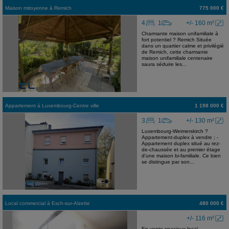
Maison mitoyenne
à
Remich
775 000 €
4
1
+/- 160 m²
Charmante maison unifamiliale à
fort potentiel ? Remich Située
dans un quartier calme et privilégié
de Remich, cette charmante
maison unifamiliale centenaire
saura séduire les...
Appartement
à
Luxembourg-Centre ville
1 198 000 €
3
1
+/- 130 m²
Luxembourg-Weimerskirch ?
Appartement-duplex à vendre ; -
Appartement duplex situé au rez-
de-chaussée et au premier étage
d'une maison bi-familiale. Ce bien
se distingue par son...
Local commercial
à
Esch-sur-Alzette
480 000 €
+/- 116 m²
En vente spacieux local