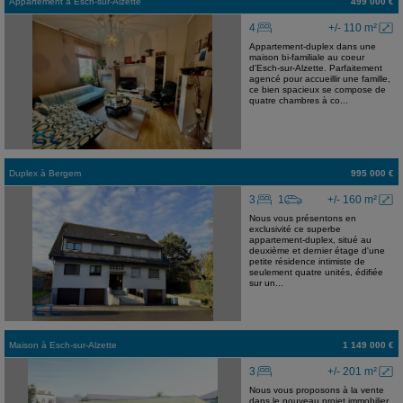
Appartement
à
Esch-sur-Alzette
499 000 €
4
+/- 110 m²
Appartement-duplex dans une
maison bi-familiale au coeur
d'Esch-sur-Alzette. Parfaitement
agencé pour accueillir une famille,
ce bien spacieux se compose de
quatre chambres à co...
Duplex
à
Bergem
995 000 €
3
1
+/- 160 m²
Nous vous présentons en
exclusivité ce superbe
appartement-duplex, situé au
deuxième et dernier étage d'une
petite résidence intimiste de
seulement quatre unités, édifiée
sur un...
Maison
à
Esch-sur-Alzette
1 149 000 €
3
+/- 201 m²
Nous vous proposons à la vente
dans le nouveau projet immobilier