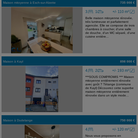
Maison mitoyenne
à
Esch-sur-Alzette
735 000 €
3
1
+/- 110 m²
Belle maison mitoyenne rénovée,
très lumineuse et parfaitement
agencée. Elle se compose de trois
chambres à coucher, d'une salle
de douche, d'un WC séparé, d'une
cuisine entière...
Maison
à
Kayl
898 000 €
4
2
+/- 193 m²
***SOUS COMPROMIS *** Maison
mitoyenne entièrement rénovée
avec goût ? Tétange (commune
de Kayl) Découvrez cette superbe
maison mitoyenne entièrement
rénovée dans un style mode...
Maison
à
Dudelange
750 000 €
4
+/- 120 m²
Nous vous proposons en