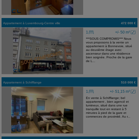
Appartement
à
Luxembourg-Centre ville
472 000 €
1
+/- 50 m²
***SOUS COMPROMIS*** Nous
vous proposons à la vente un
appartement à Bonnevoie, situé
au deuxième étage avec
ascenseur dans une résidence
bien soignée. Proche de la gare
de L...
Appartement
à
Schifflange
510 000 €
1
+/- 51,15 m²
En vente à Schifflange; bel
appartement , bien agencé et
lumineux, situé dans une rue
tranquille tout en restant à 5
minutes à pied de la gare et
commerces de proximité. Au r...