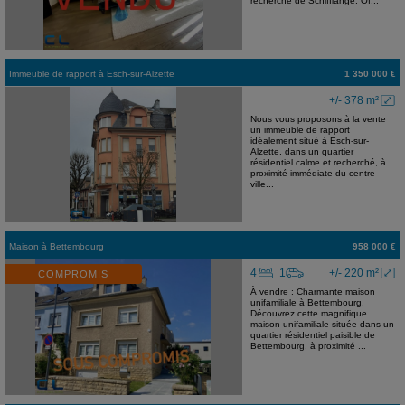
recherché de Schifflange. Of...
Immeuble de rapport
à
Esch-sur-Alzette
1 350 000 €
+/- 378 m²
Nous vous proposons à la vente
un immeuble de rapport
idéalement situé à Esch-sur-
Alzette, dans un quartier
résidentiel calme et recherché, à
proximité immédiate du centre-
ville...
Maison
à
Bettembourg
958 000 €
4
1
+/- 220 m²
COMPROMIS
À vendre : Charmante maison
unifamiliale à Bettembourg.
Découvrez cette magnifique
maison unifamiliale située dans un
quartier résidentiel paisible de
Bettembourg, à proximité ...