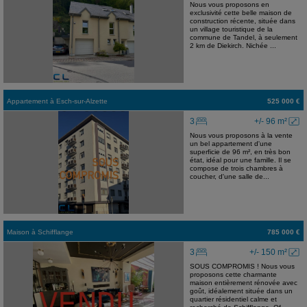
Nous vous proposons en
exclusivité cette belle maison de
construction récente, située dans
un village touristique de la
commune de Tandel, à seulement
2 km de Diekirch. Nichée ...
Appartement
à
Esch-sur-Alzette
525 000 €
3
+/- 96 m²
Nous vous proposons à la vente
un bel appartement d'une
superficie de 96 m², en très bon
état, idéal pour une famille. Il se
compose de trois chambres à
coucher, d'une salle de...
Maison
à
Schifflange
785 000 €
3
+/- 150 m²
SOUS COMPROMIS ! Nous vous
proposons cette charmante
maison entièrement rénovée avec
goût, idéalement située dans un
quartier résidentiel calme et