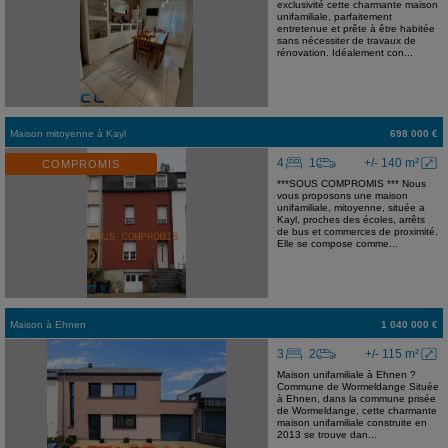
exclusivité cette charmante maison
unifamiliale, parfaitement
entretenue et prête à être habitée
sans nécessiter de travaux de
rénovation. Idéalement con...
Maison mitoyenne
à
Kayl
698 000 €
4
1
+/- 140 m²
COMPROMIS
***SOUS COMPROMIS *** Nous
vous proposons une maison
unifamiliale, mitoyenne, située a
Kayl, proches des écoles, arrêts
de bus et commerces de proximité.
Elle se compose comme...
Maison
à
Ehnen
1 040 000 €
3
2
+/- 115 m²
Maison unifamiliale à Ehnen ?
Commune de Wormeldange Située
à Ehnen, dans la commune prisée
de Wormeldange, cette charmante
maison unifamiliale construite en
2013 se trouve dan...