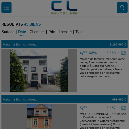
RESULTATS
45 BIENS
Surface
|
Date
|
Chambre
|
Prix
|
Localité
|
Type
Maison
à
Esch-sur-Alzette
1 195 000 €
4
4
+/- 168 m²
Maison unifamiliale moderne avec
jardin, 3 terrasses et garage
double à Esch-sur-Alzette ?
Quartier prisé de Lallange Nous
vous proposons en exclusivité
cette magnifique maison...
Maison
à
Esch-sur-Alzette
698 000 €
5
+/- 157 m²
***SOUS COMPROMIS !*** Maison
unifamiliale spacieuse à
Esch/Alzette ? Quartier résidentiel
(proximité Nonnewissen) Nous
vous proposons en exclusivité