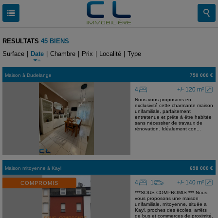
RESULTATS
45 BIENS
Surface
|
Date
|
Chambre
|
Prix
|
Localité
|
Type
Maison
à
Dudelange
750 000 €
4
+/- 120 m²
Nous vous proposons en
exclusivité cette charmante maison
unifamiliale, parfaitement
entretenue et prête à être habitée
sans nécessiter de travaux de
rénovation. Idéalement con...
Maison mitoyenne
à
Kayl
698 000 €
4
1
+/- 140 m²
COMPROMIS
***SOUS COMPROMIS *** Nous
vous proposons une maison
unifamiliale, mitoyenne, située a
Kayl, proches des écoles, arrêts
de bus et commerces de proximité.