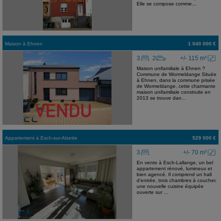
Elle se compose comme...
Maison
à
Ehnen
1 040 000 €
3
2
+/- 115 m²
Maison unifamiliale à Ehnen ?
Commune de Wormeldange Située
à Ehnen, dans la commune prisée
de Wormeldange, cette charmante
maison unifamiliale construite en
2013 se trouve dan...
Appartement
à
Esch-sur-Alzette
529 000 €
3
+/- 70 m²
En vente à Esch-Lallange, un bel
appartement rénové, lumineux et
bien agencé. Il comprend un hall
d'entrée, trois chambres à coucher,
une nouvelle cuisine équipée
ouverte sur ...