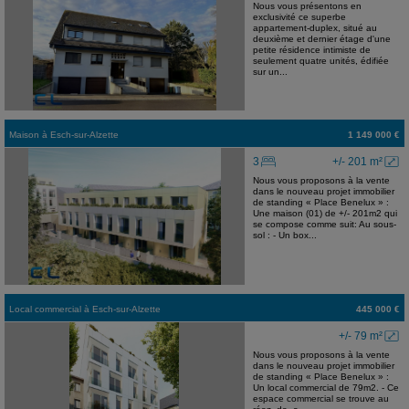
Nous vous présentons en
exclusivité ce superbe
appartement-duplex, situé au
deuxième et dernier étage d'une
petite résidence intimiste de
seulement quatre unités, édifiée
sur un...
Maison
à
Esch-sur-Alzette
1 149 000 €
3
+/- 201 m²
Nous vous proposons à la vente
dans le nouveau projet immobilier
de standing « Place Benelux » :
Une maison (01) de +/- 201m2 qui
se compose comme suit: Au sous-
sol : - Un box...
Local commercial
à
Esch-sur-Alzette
445 000 €
+/- 79 m²
Nous vous proposons à la vente
dans le nouveau projet immobilier
de standing « Place Benelux » :
Un local commercial de 79m2. - Ce
espace commercial se trouve au