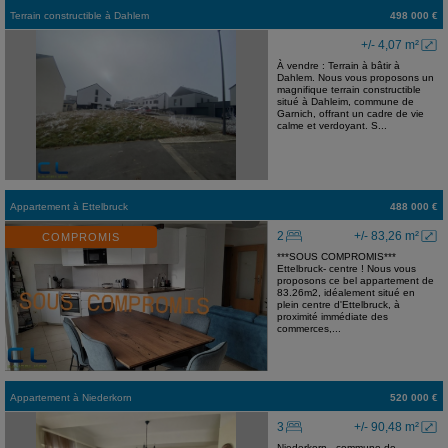
Terrain constructible
à
Dahlem
498 000 €
+/- 4,07 m²
À vendre : Terrain à bâtir à
Dahlem. Nous vous proposons un
magnifique terrain constructible
situé à Dahleim, commune de
Garnich, offrant un cadre de vie
calme et verdoyant. S...
Appartement
à
Ettelbruck
488 000 €
2
+/- 83,26 m²
COMPROMIS
***SOUS COMPROMIS***
Ettelbruck- centre ! Nous vous
proposons ce bel appartement de
83.26m2, idéalement situé en
plein centre d'Ettelbruck, à
proximité immédiate des
commerces,...
Appartement
à
Niederkorn
520 000 €
3
+/- 90,48 m²
Niederkorn - commune de