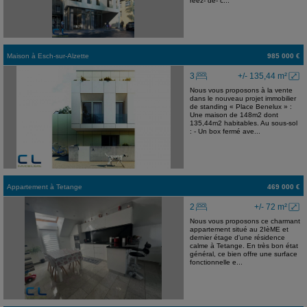
réez- de- c...
Maison
à
Esch-sur-Alzette
985 000 €
3
+/- 135,44 m²
Nous vous proposons à la vente
dans le nouveau projet immobilier
de standing « Place Benelux » :
Une maison de 148m2 dont
135,44m2 habitables. Au sous-sol
: - Un box fermé ave...
Appartement
à
Tetange
469 000 €
2
+/- 72 m²
Nous vous proposons ce charmant
appartement situé au 2IèME et
dernier étage d'une résidence
calme à Tetange. En très bon état
général, ce bien offre une surface
fonctionnelle e...