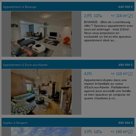
Appartement
à
Bivange
649 000 €
2
1
+/- 116 m²
BIVANGE - (8km de Luxembourg
ville) ? Spacieux appartement avec
sous-sol aménagé - total 116m2.
Nous vous proposons en
exclusivité un bel et très spacieux
appartement situé au ...
Appartement
à
Esch-sur-Alzette
499 000 €
4
+/- 110 m²
Appartement-duplex dans une
maison bi-familiale au coeur
d'Esch-sur-Alzette. Parfaitement
agencé pour accueillir une famille,
ce bien spacieux se compose de
quatre chambres à co...
Duplex
à
Bergem
995 000 €
3
1
+/- 160 m²