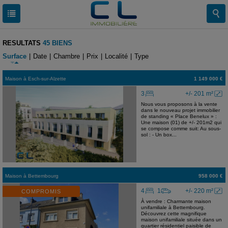
RESULTATS
45 BIENS
Surface
|
Date
|
Chambre
|
Prix
|
Localité
|
Type
Maison
à
Esch-sur-Alzette
1 149 000 €
3
+/- 201 m²
Nous vous proposons à la vente
dans le nouveau projet immobilier
de standing « Place Benelux » :
Une maison (01) de +/- 201m2 qui
se compose comme suit: Au sous-
sol : - Un box...
Maison
à
Bettembourg
958 000 €
4
1
+/- 220 m²
COMPROMIS
À vendre : Charmante maison
unifamiliale à Bettembourg.
Découvrez cette magnifique
maison unifamiliale située dans un
quartier résidentiel paisible de