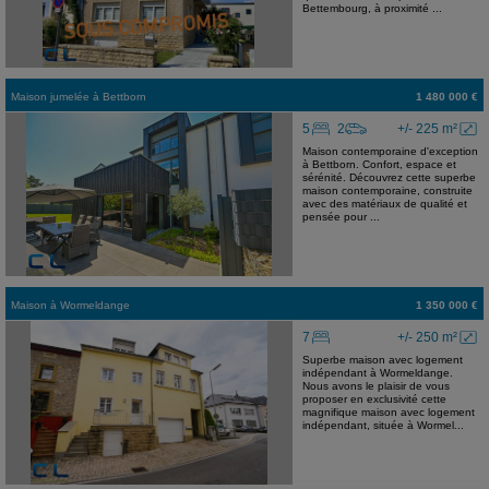
Bettembourg, à proximité ...
Maison jumelée
à
Bettborn
1 480 000 €
5
2
+/- 225 m²
Maison contemporaine d'exception
à Bettborn. Confort, espace et
sérénité. Découvrez cette superbe
maison contemporaine, construite
avec des matériaux de qualité et
pensée pour ...
Maison
à
Wormeldange
1 350 000 €
7
+/- 250 m²
Superbe maison avec logement
indépendant à Wormeldange.
Nous avons le plaisir de vous
proposer en exclusivité cette
magnifique maison avec logement
indépendant, située à Wormel...