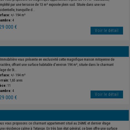
mplété par une terrasse de 13 m² exposée plein sud. Située dans une rue
sidentielle, tranquille d...
rface:
+/- 194 m²
hambre:
4
29 000 €
Voir le détail
 Immobilière vous présente en exclusivité cette magnifique maison mitoyenne de
ractère, offrant une surface habitable d'environ 194 m², située dans le charmant
llage de St...
rface:
+/- 194 m²
rrain:
1,65 ares
èce:
11
hambre:
4
Voir le détail
29 000 €
us vous proposons ce charmant appartement situé au 2IèME et dernier étage
une résidence calme à Tetange. En très bon état général, ce bien offre une surface