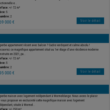
nctionnelle e...
rface:
+/- 72 m²
èce:
5
hambre:
2
Voir le détail
69 000 €
perbe appartement récent avec balcon ? Cadre verdoyant et calme absolu !
couvrez ce magnifique appartement situé au 1er étage d'une résidence moderne
nstruite en 2021, pa...
rface:
+/- 72 m²
èce:
5
hambre:
2
Voir le détail
95 000 €
perbe maison avec logement indépendant à Wormeldange. Nous avons le plaisir
 vous proposer en exclusivité cette magnifique maison avec logement
dépendant, située à Wormel...
rface:
+/- 250 m²