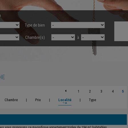
n
Type de bien
Chambre(s)
à
HE
1
2
3
4
5
Chambre
|
Prix
|
Localité
|
Type
us vous proposons ce magnifique appartement triplex de 194 m² habitables,