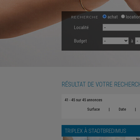
achat
locatio
RECHERCHE
Localité
Budget
à
RÉSULTAT DE VOTRE RECHERC
41 - 45 sur 45 annonces
Surface
|
Date
|
TRIPLEX À
STADTBREDIMUS
No