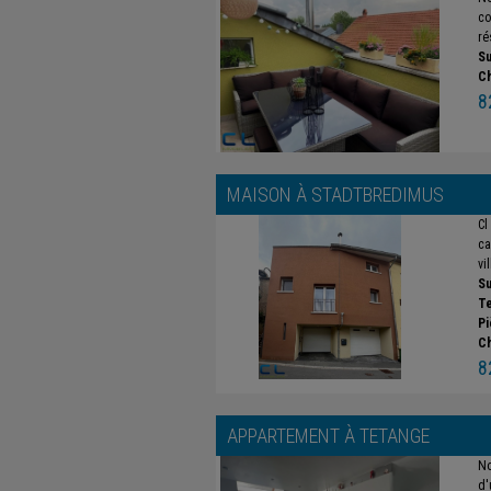
co
ré
Su
C
8
MAISON À
STADTBREDIMUS
Cl
ca
vi
Su
Te
Pi
C
8
APPARTEMENT À
TETANGE
No
d'