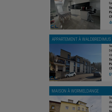
fo
Su
Pi
C
4
APPARTEMENT À
WALDBREDIMUS
Su
Dé
co
Su
Pi
C
6
MAISON À
WORMELDANGE
Su
de
in
Su