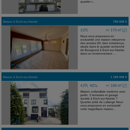
quartier r...
Maison
à
Esch-sur-Alzette
790 000 €
3
+/- 170 m²
Nous vous proposons en
exclusivité une maison mitoyenne
des années 60, bien entretenue,
située dans le quartier recherché
de Bourgrund à Esch-sur-Alzette,
dans un environnement ...
Maison
à
Esch-sur-Alzette
1 195 000 €
4
4
+/- 168 m²
Maison unifamiliale moderne avec
jardin, 3 terrasses et garage
double à Esch-sur-Alzette ?
Quartier prisé de Lallange Nous
vous proposons en exclusivité
cette magnifique maison...