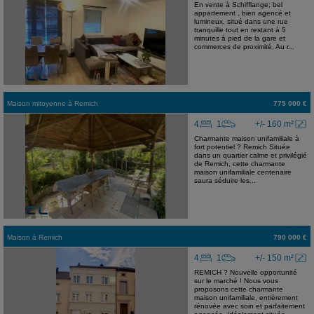
En vente à Schifflange; bel
appartement , bien agencé et
lumineux, situé dans une rue
tranquille tout en restant à 5
minutes à pied de la gare et
commerces de proximité. Au r...
Maison mitoyenne
à
Remich
775 000 €
4
1
+/- 160 m²
Charmante maison unifamiliale à
fort potentiel ? Remich Située
dans un quartier calme et privilégié
de Remich, cette charmante
maison unifamiliale centenaire
saura séduire les...
Maison
à
Remich
790 000 €
4
1
+/- 150 m²
REMICH ? Nouvelle opportunité
sur le marché ! Nous vous
proposons cette charmante
maison unifamiliale, entièrement
rénovée avec soin et parfaitement