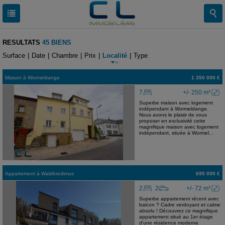
RESULTATS
45 BIENS
Surface
|
Date
|
Chambre
|
Prix
|
Localité
|
Type
Maison
à
Wormeldange
1 350 000 €
7
+/- 250 m²
Superbe maison avec logement
indépendant à Wormeldange.
Nous avons le plaisir de vous
proposer en exclusivité cette
magnifique maison avec logement
indépendant, située à Wormel...
Appartement
à
Waldbredimus
695 000 €
2
2
+/- 72 m²
Superbe appartement récent avec
balcon ? Cadre verdoyant et calme
absolu ! Découvrez ce magnifique
appartement situé au 1er étage
d'une résidence moderne