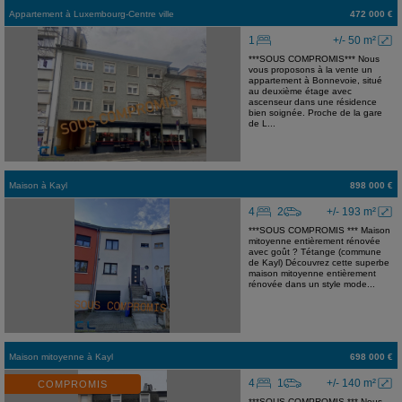
Appartement
à
Luxembourg-Centre ville
472 000 €
1
+/- 50 m²
***SOUS COMPROMIS*** Nous
vous proposons à la vente un
appartement à Bonnevoie, situé
au deuxième étage avec
ascenseur dans une résidence
bien soignée. Proche de la gare
de L...
Maison
à
Kayl
898 000 €
4
2
+/- 193 m²
***SOUS COMPROMIS *** Maison
mitoyenne entièrement rénovée
avec goût ? Tétange (commune
de Kayl) Découvrez cette superbe
maison mitoyenne entièrement
rénovée dans un style mode...
Maison mitoyenne
à
Kayl
698 000 €
4
1
+/- 140 m²
COMPROMIS
***SOUS COMPROMIS *** Nous