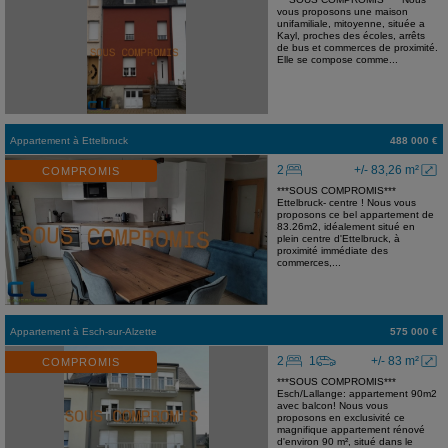
vous proposons une maison
unifamiliale, mitoyenne, située a
Kayl, proches des écoles, arrêts
de bus et commerces de proximité.
Elle se compose comme...
Appartement
à
Ettelbruck
488 000 €
2
+/- 83,26 m²
COMPROMIS
***SOUS COMPROMIS***
Ettelbruck- centre ! Nous vous
proposons ce bel appartement de
83.26m2, idéalement situé en
plein centre d'Ettelbruck, à
proximité immédiate des
commerces,...
Appartement
à
Esch-sur-Alzette
575 000 €
2
1
+/- 83 m²
COMPROMIS
***SOUS COMPROMIS***
Esch/Lallange: appartement 90m2
avec balcon! Nous vous
proposons en exclusivité ce
magnifique appartement rénové
d'environ 90 m², situé dans le