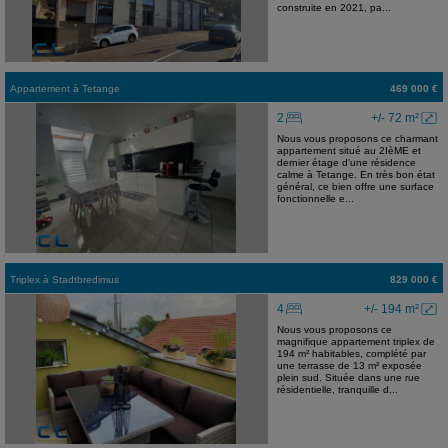
construite en 2021, pa...
Appartement
à
Tetange
469 000 €
2
+/- 72 m²
Nous vous proposons ce charmant
appartement situé au 2IèME et
dernier étage d'une résidence
calme à Tetange. En très bon état
général, ce bien offre une surface
fonctionnelle e...
Triplex
à
Stadtbredimus
829 000 €
4
+/- 194 m²
Nous vous proposons ce
magnifique appartement triplex de
194 m² habitables, complété par
une terrasse de 13 m² exposée
plein sud. Située dans une rue
résidentielle, tranquille d...