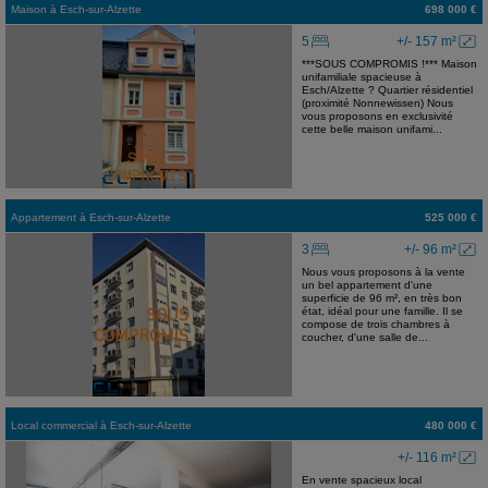
Maison
à
Esch-sur-Alzette
698 000 €
5
+/- 157 m²
***SOUS COMPROMIS !*** Maison
unifamiliale spacieuse à
Esch/Alzette ? Quartier résidentiel
(proximité Nonnewissen) Nous
vous proposons en exclusivité
cette belle maison unifami...
Appartement
à
Esch-sur-Alzette
525 000 €
3
+/- 96 m²
Nous vous proposons à la vente
un bel appartement d'une
superficie de 96 m², en très bon
état, idéal pour une famille. Il se
compose de trois chambres à
coucher, d'une salle de...
Local commercial
à
Esch-sur-Alzette
480 000 €
+/- 116 m²
En vente spacieux local