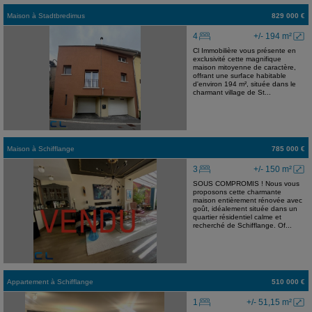
Maison
à
Stadtbredimus
829 000 €
4
+/- 194 m²
Cl Immobilière vous présente en
exclusivité cette magnifique
maison mitoyenne de caractère,
offrant une surface habitable
d'environ 194 m², située dans le
charmant village de St...
Maison
à
Schifflange
785 000 €
3
+/- 150 m²
SOUS COMPROMIS ! Nous vous
proposons cette charmante
maison entièrement rénovée avec
goût, idéalement située dans un
quartier résidentiel calme et
recherché de Schifflange. Of...
Appartement
à
Schifflange
510 000 €
1
+/- 51,15 m²