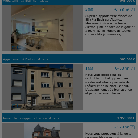
Appartement
à
Esch-sur-Alzette
548 000 €
2
+/- 88 m²
Superbe appartement rénové de
88 m² à Esch-sur-Alzette.;
Idéalement situé à Esch-sur-
Alzette, juste en face de la gare et
à proximité immédiate de toutes
commodités (commerces,...
Appartement
à
Esch-sur-Alzette
389 000 €
1
+/- 53 m²
Nous vous proposons en
exclusivité un bel appartement
idéalement situé à proximité de
l'hôpital et de la Place Benelux.
L'appartement, très bien agencé
et particulièrement lumin...
Immeuble de rapport
à
Esch-sur-Alzette
1 350 000 €
+/- 378 m²
Nous vous proposons à la vente
un immeuble de rapport