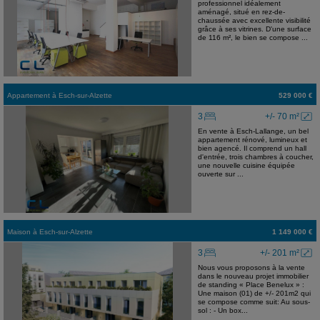
professionnel idéalement
aménagé, situé en rez-de-
chaussée avec excellente visibilité
grâce à ses vitrines. D'une surface
de 116 m², le bien se compose ...
Appartement
à
Esch-sur-Alzette
529 000 €
3
+/- 70 m²
En vente à Esch-Lallange, un bel
appartement rénové, lumineux et
bien agencé. Il comprend un hall
d'entrée, trois chambres à coucher,
une nouvelle cuisine équipée
ouverte sur ...
Maison
à
Esch-sur-Alzette
1 149 000 €
3
+/- 201 m²
Nous vous proposons à la vente
dans le nouveau projet immobilier
de standing « Place Benelux » :
Une maison (01) de +/- 201m2 qui
se compose comme suit: Au sous-
sol : - Un box...