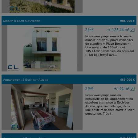
Maison
à
Esch-sur-Alzette
985 000 €
3
+/- 135,44 m²
Nous vous proposons à la vente
dans le nouveau projet immobilier
de standing « Place Benelux » :
Une maison de 148m2 dont
135,44m2 habitables. Au sous-sol
: - Un box fermé ave...
Appartement
à
Esch-sur-Alzette
469 000 €
2
+/- 61 m²
Nous vous proposons en
exclusivité ce bel appartement en
excellent état, situé à Esch-sur-
Alzette, quartier Lallange, dans
une petite résidence calme et bien
entretenue. Très l...