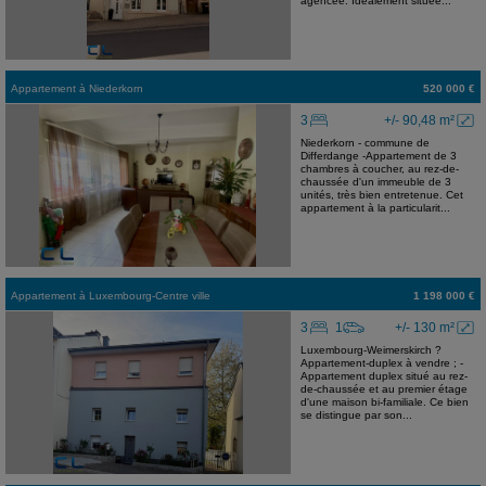
agencée. Idéalement située...
Appartement
à
Niederkorn
520 000 €
3
+/- 90,48 m²
Niederkorn - commune de
Differdange -Appartement de 3
chambres à coucher, au rez-de-
chaussée d'un immeuble de 3
unités, très bien entretenue. Cet
appartement à la particularit...
Appartement
à
Luxembourg-Centre ville
1 198 000 €
3
1
+/- 130 m²
Luxembourg-Weimerskirch ?
Appartement-duplex à vendre ; -
Appartement duplex situé au rez-
de-chaussée et au premier étage
d'une maison bi-familiale. Ce bien
se distingue par son...