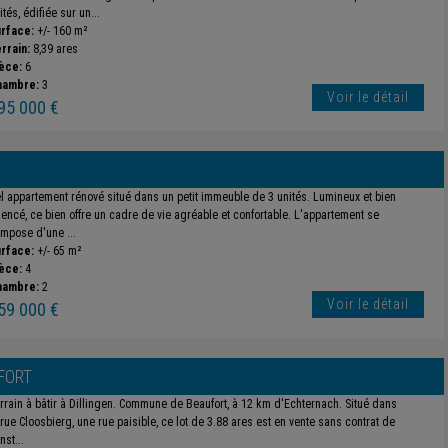
ités, édifiée sur un...
rface:
+/- 160 m²
rrain:
8,39 ares
èce:
6
hambre:
3
Voir le détail
95 000 €
l appartement rénové situé dans un petit immeuble de 3 unités. Lumineux et bien
encé, ce bien offre un cadre de vie agréable et confortable. L'appartement se
mpose d'une ...
rface:
+/- 65 m²
èce:
4
hambre:
2
Voir le détail
59 000 €
FORT
rrain à bâtir à Dillingen. Commune de Beaufort, à 12 km d'Echternach. Situé dans
 rue Cloosbierg, une rue paisible, ce lot de 3.88 ares est en vente sans contrat de
nst...