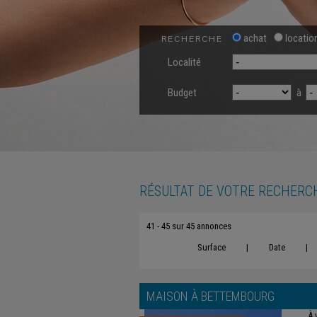
achat
locatio
RECHERCHE
Localité
Budget
à
RÉSULTAT DE VOTRE RECHERC
41 - 45 sur 45 annonces
Surface
|
Date
|
MAISON À
BETTEMBOURG
À 