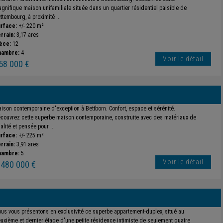
gnifique maison unifamiliale située dans un quartier résidentiel paisible de
ttembourg, à proximité ...
rface:
+/- 220 m²
rrain:
3,17 ares
èce:
12
hambre:
4
Voir le détail
58 000 €
ison contemporaine d'exception à Bettborn. Confort, espace et sérénité.
couvrez cette superbe maison contemporaine, construite avec des matériaux de
alité et pensée pour ...
rface:
+/- 225 m²
rrain:
3,91 ares
hambre:
5
Voir le détail
 480 000 €
us vous présentons en exclusivité ce superbe appartement-duplex, situé au
uxième et dernier étage d'une petite résidence intimiste de seulement quatre