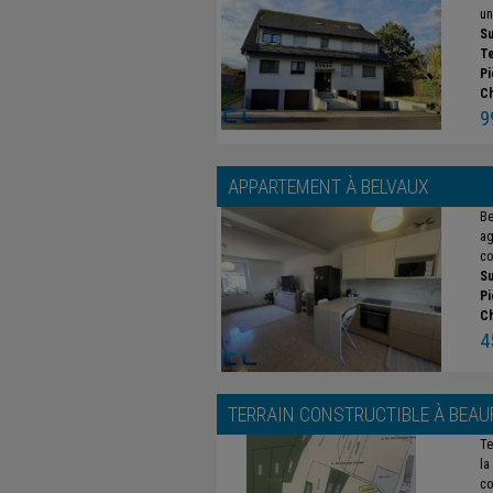
un
Su
Te
Pi
C
9
APPARTEMENT À
BELVAUX
Be
ag
co
Su
Pi
C
4
TERRAIN CONSTRUCTIBLE À
BEAU
Te
la
co