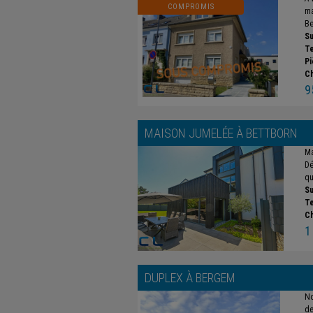
COMPROMIS
ma
Be
Su
Te
Pi
C
9
MAISON JUMELÉE À
BETTBORN
Ma
Dé
qu
Su
Te
C
1
DUPLEX À
BERGEM
No
de