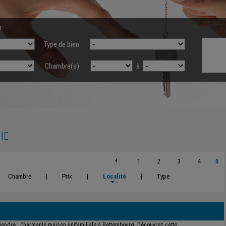
n
Type de bien
Chambre(s)
à
HE
1
2
3
4
5
Chambre
|
Prix
|
Localité
|
Type
vendre : Charmante maison unifamiliale à Bettembourg. Découvrez cette