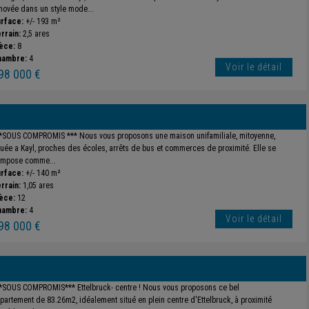
novée dans un style mode...
rface:
+/- 193 m²
rrain:
2,5 ares
èce:
8
hambre:
4
Voir le détail
98 000 €
*SOUS COMPROMIS *** Nous vous proposons une maison unifamiliale, mitoyenne,
tuée a Kayl, proches des écoles, arrêts de bus et commerces de proximité. Elle se
mpose comme...
rface:
+/- 140 m²
rrain:
1,05 ares
èce:
12
hambre:
4
Voir le détail
98 000 €
*SOUS COMPROMIS*** Ettelbruck- centre ! Nous vous proposons ce bel
partement de 83.26m2, idéalement situé en plein centre d'Ettelbruck, à proximité