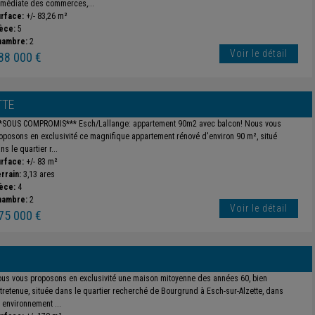
médiate des commerces,...
rface:
+/- 83,26 m²
èce:
5
hambre:
2
Voir le détail
88 000 €
TTE
*SOUS COMPROMIS*** Esch/Lallange: appartement 90m2 avec balcon! Nous vous
oposons en exclusivité ce magnifique appartement rénové d'environ 90 m², situé
ns le quartier r...
rface:
+/- 83 m²
rrain:
3,13 ares
èce:
4
hambre:
2
Voir le détail
75 000 €
us vous proposons en exclusivité une maison mitoyenne des années 60, bien
tretenue, située dans le quartier recherché de Bourgrund à Esch-sur-Alzette, dans
 environnement ...