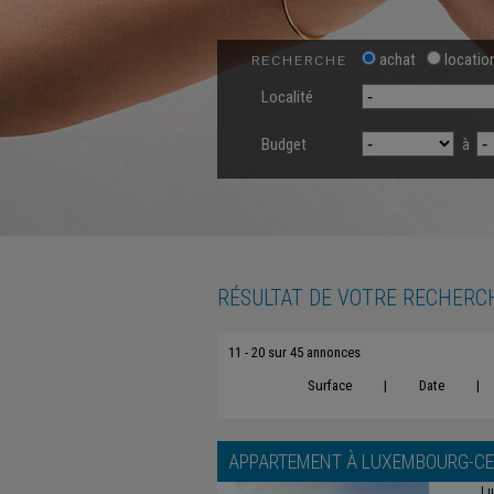
achat
locatio
RECHERCHE
Localité
Budget
à
RÉSULTAT DE VOTRE RECHERC
11 - 20 sur 45 annonces
Surface
|
Date
|
APPARTEMENT À
LUXEMBOURG-CE
Lu