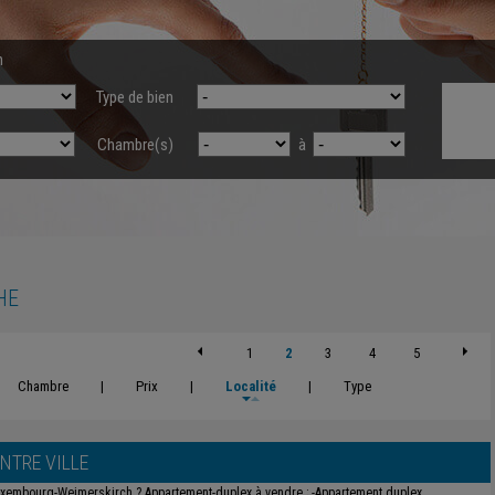
n
Type de bien
Chambre(s)
à
HE
1
2
3
4
5
Chambre
|
Prix
|
Localité
|
Type
NTRE VILLE
xembourg-Weimerskirch ? Appartement-duplex à vendre ; -Appartement duplex