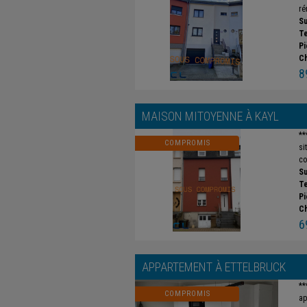
ré
Su
Te
Pi
C
8
MAISON MITOYENNE À
KAYL
**
COMPROMIS
si
co
Su
Te
Pi
C
6
APPARTEMENT À
ETTELBRUCK
**
COMPROMIS
ap