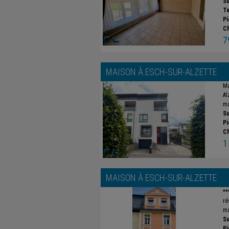
Su
Te
Pi
C
7
MAISON À
ESCH-SUR-ALZETTE
Ma
Al
ma
Su
Pi
C
1
MAISON À
ESCH-SUR-ALZETTE
**
ré
ma
Su
Pi