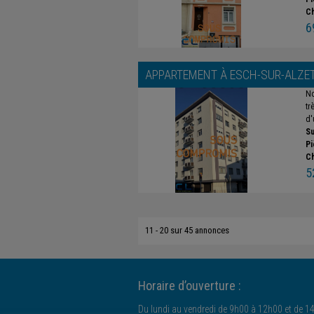
C
6
APPARTEMENT À
ESCH-SUR-ALZE
No
tr
d'
Su
Pi
C
5
11 - 20 sur 45 annonces
Horaire d’ouverture :
Du lundi au vendredi de 9h00 à 12h00 et de 1