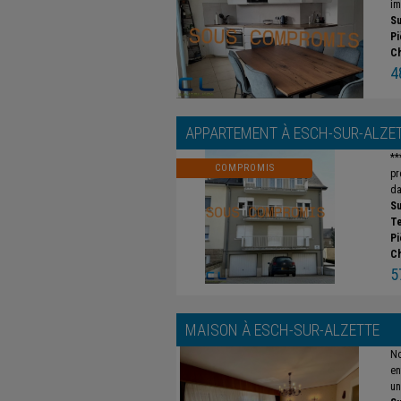
im
Su
Pi
C
4
APPARTEMENT À
ESCH-SUR-ALZE
**
COMPROMIS
pr
da
Su
Te
Pi
C
5
MAISON À
ESCH-SUR-ALZETTE
No
en
un