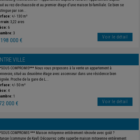
tué au rez-de-chaussée et au premier étage d'une maison bi-familiale. Ce bien se
stingue par son...
rface:
+/- 130 m²
rrain:
3,22 ares
èce:
6
hambre:
3
Voir le détail
 198 000 €
NTRE VILLE
*SOUS COMPROMIS*** Nous vous proposons à la vente un appartement à
nnevoie, situé au deuxième étage avec ascenseur dans une résidence bien
ignée. Proche de la gare de L...
rface:
+/- 50 m²
èce:
4
hambre:
1
Voir le détail
72 000 €
*SOUS COMPROMIS *** Maison mitoyenne entièrement rénovée avec goût ?
tange (commune de Kayl) Découvrez cette superbe maison mitoyenne entièrement