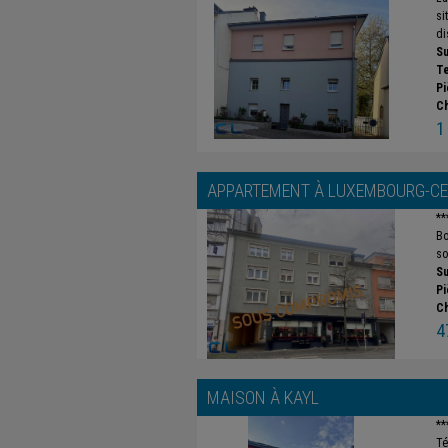
si
di
Su
Te
Pi
C
1
APPARTEMENT À
LUXEMBOURG-CE
**
Bo
so
Su
Pi
C
4
MAISON À
KAYL
**
Té