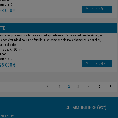
hambre:
5
Voir le détail
98 000 €
TTE
us vous proposons à la vente un bel appartement d'une superficie de 96 m², en
ès bon état, idéal pour une famille. Il se compose de trois chambres à coucher,
une salle de...
rface:
+/- 96 m²
èce:
6
hambre:
3
Voir le détail
25 000 €
1
2
3
4
5
CL IMMOBILIERE (ext)
4h00 à 18h00.