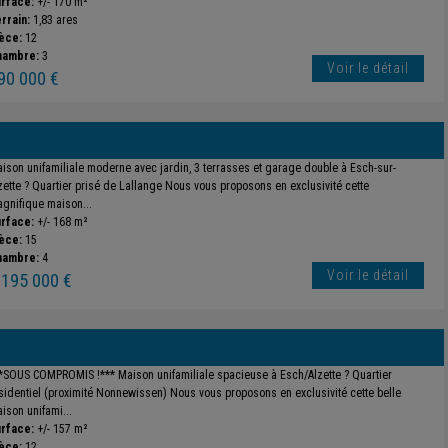
rface:
+/- 170 m²
rrain:
1,83 ares
èce:
12
hambre:
3
Voir le détail
90 000 €
ison unifamiliale moderne avec jardin, 3 terrasses et garage double à Esch-sur-
zette ? Quartier prisé de Lallange Nous vous proposons en exclusivité cette
gnifique maison...
rface:
+/- 168 m²
èce:
15
hambre:
4
Voir le détail
 195 000 €
*SOUS COMPROMIS !*** Maison unifamiliale spacieuse à Esch/Alzette ? Quartier
sidentiel (proximité Nonnewissen) Nous vous proposons en exclusivité cette belle
ison unifami...
rface:
+/- 157 m²
èce:
12