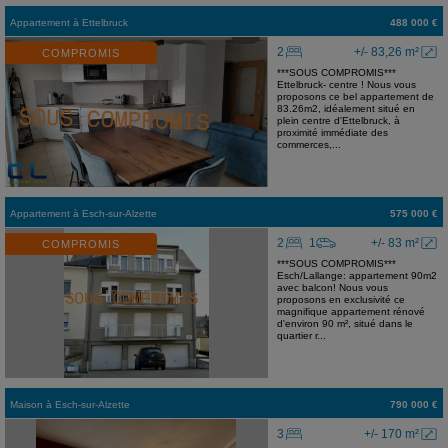
Appartement
à
Ettelbruck
488 000 €
2
+/- 83,26 m²
COMPROMIS
***SOUS COMPROMIS***
Ettelbruck- centre ! Nous vous
proposons ce bel appartement de
83.26m2, idéalement situé en
plein centre d'Ettelbruck, à
proximité immédiate des
commerces,...
Appartement
à
Esch-sur-Alzette
575 000 €
2
1
+/- 83 m²
COMPROMIS
***SOUS COMPROMIS***
Esch/Lallange: appartement 90m2
avec balcon! Nous vous
proposons en exclusivité ce
magnifique appartement rénové
d'environ 90 m², situé dans le
quartier r...
Maison
à
Esch-sur-Alzette
790 000 €
3
+/- 170 m²