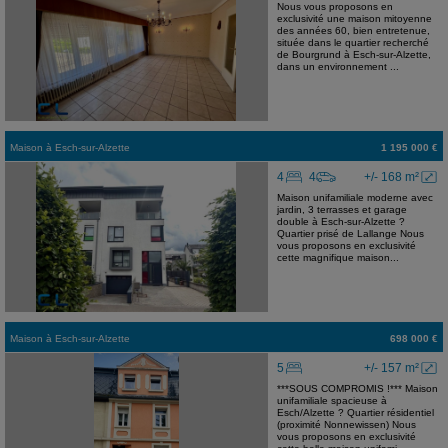
Nous vous proposons en
exclusivité une maison mitoyenne
des années 60, bien entretenue,
située dans le quartier recherché
de Bourgrund à Esch-sur-Alzette,
dans un environnement ...
Maison
à
Esch-sur-Alzette
1 195 000 €
4
4
+/- 168 m²
Maison unifamiliale moderne avec
jardin, 3 terrasses et garage
double à Esch-sur-Alzette ?
Quartier prisé de Lallange Nous
vous proposons en exclusivité
cette magnifique maison...
Maison
à
Esch-sur-Alzette
698 000 €
5
+/- 157 m²
***SOUS COMPROMIS !*** Maison
unifamiliale spacieuse à
Esch/Alzette ? Quartier résidentiel
(proximité Nonnewissen) Nous
vous proposons en exclusivité