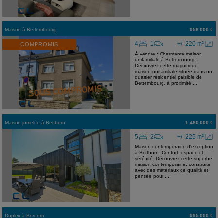
Maison
à
Bettembourg
958 000 €
4
1
+/- 220 m²
COMPROMIS
À vendre : Charmante maison
unifamiliale à Bettembourg.
Découvrez cette magnifique
maison unifamiliale située dans un
quartier résidentiel paisible de
Bettembourg, à proximité ...
Maison jumelée
à
Bettborn
1 480 000 €
5
2
+/- 225 m²
Maison contemporaine d'exception
à Bettborn. Confort, espace et
sérénité. Découvrez cette superbe
maison contemporaine, construite
avec des matériaux de qualité et
pensée pour ...
Duplex
à
Bergem
995 000 €