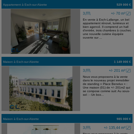
Appartement
à
Esch-sur-Alzette
529 000 €
3
+/- 70 m²
En vente à Esch-Lallange, un bel
appartement rénové, lumineux et
bien agencé. Il comprend un hall
d'entrée, trois chambres à coucher,
une nouvelle cuisine équipée
ouverte sur ...
Maison
à
Esch-sur-Alzette
1 149 000 €
3
+/- 201 m²
Nous vous proposons à la vente
dans le nouveau projet immobilier
de standing « Place Benelux » :
Une maison (01) de +/- 201m2 qui
se compose comme suit: Au sous-
sol : - Un box...
Maison
à
Esch-sur-Alzette
985 000 €
3
+/- 135,44 m²
Nous vous proposons à la vente