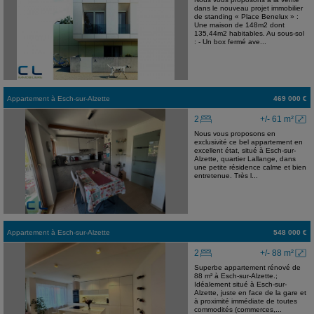
dans le nouveau projet immobilier
de standing « Place Benelux » :
Une maison de 148m2 dont
135,44m2 habitables. Au sous-sol
: - Un box fermé ave...
Appartement
à
Esch-sur-Alzette
469 000 €
2
+/- 61 m²
Nous vous proposons en
exclusivité ce bel appartement en
excellent état, situé à Esch-sur-
Alzette, quartier Lallange, dans
une petite résidence calme et bien
entretenue. Très l...
Appartement
à
Esch-sur-Alzette
548 000 €
2
+/- 88 m²
Superbe appartement rénové de
88 m² à Esch-sur-Alzette.;
Idéalement situé à Esch-sur-
Alzette, juste en face de la gare et
à proximité immédiate de toutes
commodités (commerces,...