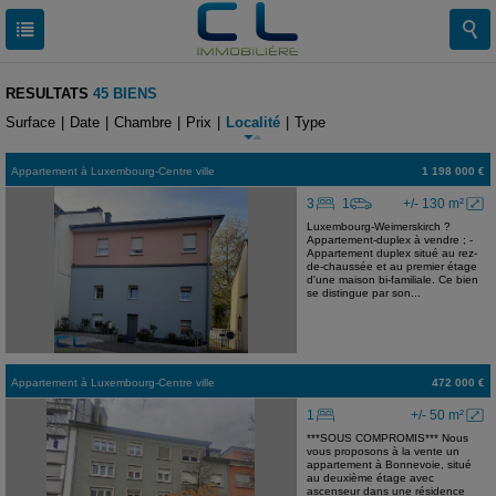
RESULTATS
45 BIENS
Surface
|
Date
|
Chambre
|
Prix
|
Localité
|
Type
Appartement
à
Luxembourg-Centre ville
1 198 000 €
3
1
+/- 130 m²
Luxembourg-Weimerskirch ?
Appartement-duplex à vendre ; -
Appartement duplex situé au rez-
de-chaussée et au premier étage
d'une maison bi-familiale. Ce bien
se distingue par son...
Appartement
à
Luxembourg-Centre ville
472 000 €
1
+/- 50 m²
***SOUS COMPROMIS*** Nous
vous proposons à la vente un
appartement à Bonnevoie, situé
au deuxième étage avec
ascenseur dans une résidence