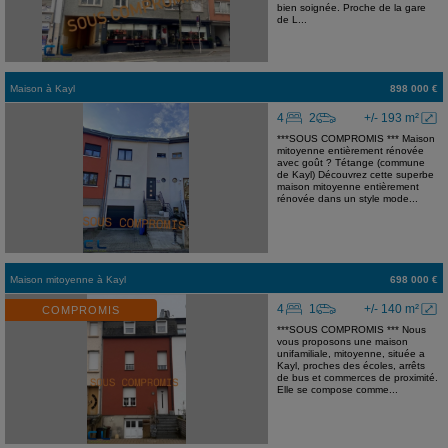
bien soignée. Proche de la gare
de L...
Maison
à
Kayl
898 000 €
4
2
+/- 193 m²
***SOUS COMPROMIS *** Maison
mitoyenne entièrement rénovée
avec goût ? Tétange (commune
de Kayl) Découvrez cette superbe
maison mitoyenne entièrement
rénovée dans un style mode...
Maison mitoyenne
à
Kayl
698 000 €
4
1
+/- 140 m²
COMPROMIS
***SOUS COMPROMIS *** Nous
vous proposons une maison
unifamiliale, mitoyenne, située a
Kayl, proches des écoles, arrêts
de bus et commerces de proximité.
Elle se compose comme...