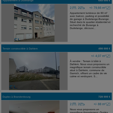
Appartement
à
Dudelange
645 000 €
2
2
+/- 79,66 m²
Appartement lumineux de 80 m²
avec balcon, parking et possibilité
de garage à Dudelange-Burange.
Situé dans le quartier résidentiel et
recherché de Burange à
Dudelange, découvr...
Terrain constructible
à
Dahlem
498 000 €
+/- 4,07 m²
À vendre : Terrain à bâtir à
Dahlem. Nous vous proposons un
magnifique terrain constructible
situé à Dahleim, commune de
Garnich, offrant un cadre de vie
calme et verdoyant. S...
Duplex
à
Brandenbourg
728 000 €
2
2
+/- 88 m²
Nous vous proposons un
magnifique Appartement -Duplex,