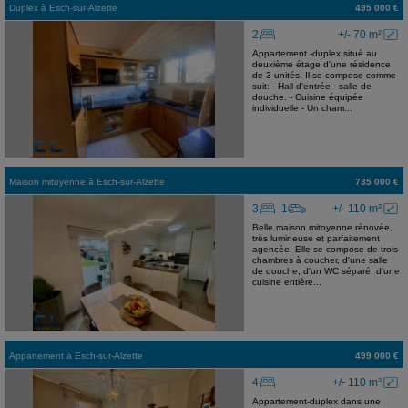
Duplex
à
Esch-sur-Alzette
495 000 €
2
+/- 70 m²
Appartement -duplex situé au
deuxième étage d'une résidence
de 3 unités. Il se compose comme
suit: - Hall d'entrée - salle de
douche. - Cuisine équipée
individuelle - Un cham...
Maison mitoyenne
à
Esch-sur-Alzette
735 000 €
3
1
+/- 110 m²
Belle maison mitoyenne rénovée,
très lumineuse et parfaitement
agencée. Elle se compose de trois
chambres à coucher, d'une salle
de douche, d'un WC séparé, d'une
cuisine entière...
Appartement
à
Esch-sur-Alzette
499 000 €
4
+/- 110 m²
Appartement-duplex dans une