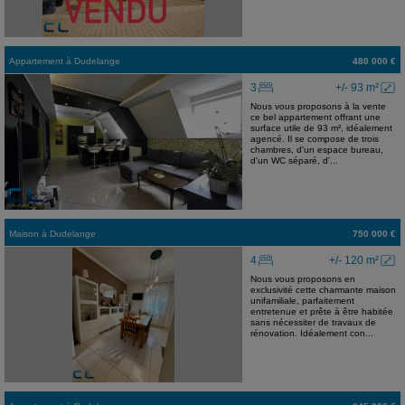
Appartement
à
Dudelange
480 000 €
3
+/- 93 m²
Nous vous proposons à la vente
ce bel appartement offrant une
surface utile de 93 m², idéalement
agencé. Il se compose de trois
chambres, d'un espace bureau,
d'un WC séparé, d'...
Maison
à
Dudelange
750 000 €
4
+/- 120 m²
Nous vous proposons en
exclusivité cette charmante maison
unifamiliale, parfaitement
entretenue et prête à être habitée
sans nécessiter de travaux de
rénovation. Idéalement con...