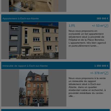
Appartement
à
Esch-sur-Alzette
389 000 €
1
+/- 53 m²
Nous vous proposons en
exclusivité un bel appartement
idéalement situé à proximité de
l'hôpital et de la Place Benelux.
L'appartement, très bien agencé
et particulièrement lumin...
Immeuble de rapport
à
Esch-sur-Alzette
1 350 000 €
+/- 378 m²
Nous vous proposons à la vente
un immeuble de rapport
idéalement situé à Esch-sur-
Alzette, dans un quartier
résidentiel calme et recherché, à
proximité immédiate du centre-
ville...