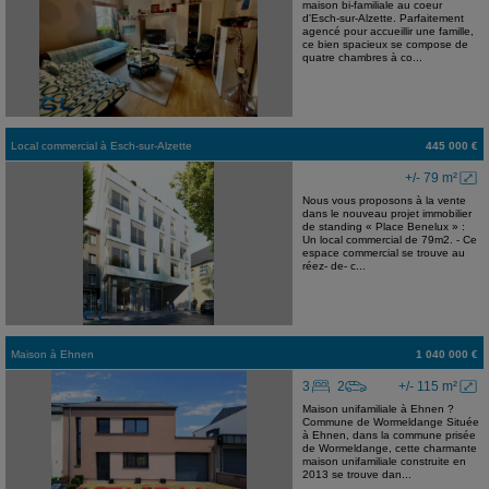
maison bi-familiale au coeur
d'Esch-sur-Alzette. Parfaitement
agencé pour accueillir une famille,
ce bien spacieux se compose de
quatre chambres à co...
Local commercial
à
Esch-sur-Alzette
445 000 €
+/- 79 m²
Nous vous proposons à la vente
dans le nouveau projet immobilier
de standing « Place Benelux » :
Un local commercial de 79m2. - Ce
espace commercial se trouve au
réez- de- c...
Maison
à
Ehnen
1 040 000 €
3
2
+/- 115 m²
Maison unifamiliale à Ehnen ?
Commune de Wormeldange Située
à Ehnen, dans la commune prisée
de Wormeldange, cette charmante
maison unifamiliale construite en
2013 se trouve dan...