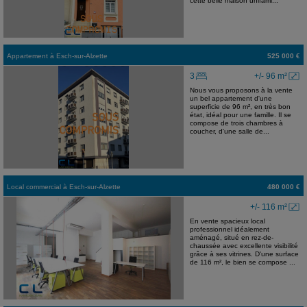
cette belle maison unifami...
Appartement
à
Esch-sur-Alzette
525 000 €
3
+/- 96 m²
Nous vous proposons à la vente
un bel appartement d'une
superficie de 96 m², en très bon
état, idéal pour une famille. Il se
compose de trois chambres à
coucher, d'une salle de...
Local commercial
à
Esch-sur-Alzette
480 000 €
+/- 116 m²
En vente spacieux local
professionnel idéalement
aménagé, situé en rez-de-
chaussée avec excellente visibilité
grâce à ses vitrines. D'une surface
de 116 m², le bien se compose ...