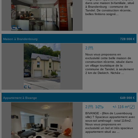
dans une maison bi-familiale, situé
à Brandenburg - commune de
Tandel. De construction récente,
belles finitions soigné...
Maison
à
Brandenbourg
728 000 €
2
Nous vous proposons en
exclusivité cette belle maison de
construction récente, située dans
un village touristique de la
commune de Tandel, à seulement
2 km de Diekirch. Nichée ...
Appartement
à
Bivange
649 000 €
2
1
+/- 116 m²
BIVANGE - (8km de Luxembourg
ville) ? Spacieux appartement avec
sous-sol aménagé - total 116m2.
Nous vous proposons en
exclusivité un bel et très spacieux
appartement situé au ...