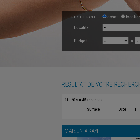
achat
locatio
RECHERCHE
Localité
Budget
à
RÉSULTAT DE VOTRE RECHERC
11 - 20 sur 45 annonces
Surface
|
Date
|
MAISON À
KAYL
**