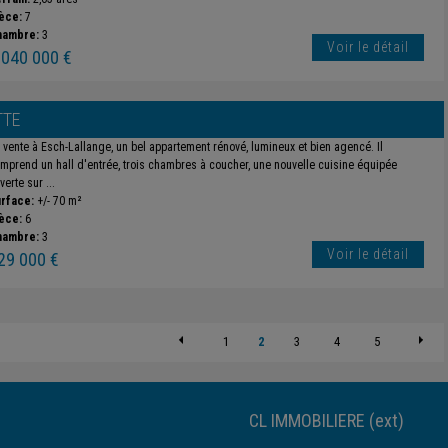
èce:
7
hambre:
3
Voir le détail
 040 000 €
TTE
 vente à Esch-Lallange, un bel appartement rénové, lumineux et bien agencé. Il
mprend un hall d'entrée, trois chambres à coucher, une nouvelle cuisine équipée
verte sur ...
rface:
+/- 70 m²
èce:
6
hambre:
3
Voir le détail
29 000 €
1
2
3
4
5
CL IMMOBILIERE (ext)