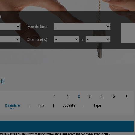
n
Type de bien
Chambre(s)
à
HE
1
2
3
4
5
Chambre
|
Prix
|
Localité
|
Type
*SOUS COMPROMIS *** Maison mitoyenne entièrement rénovée avec goût ?