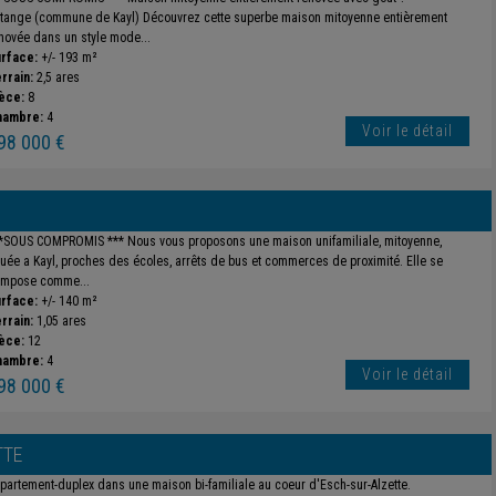
tange (commune de Kayl) Découvrez cette superbe maison mitoyenne entièrement
novée dans un style mode...
rface:
+/- 193 m²
rrain:
2,5 ares
èce:
8
hambre:
4
Voir le détail
98 000 €
*SOUS COMPROMIS *** Nous vous proposons une maison unifamiliale, mitoyenne,
tuée a Kayl, proches des écoles, arrêts de bus et commerces de proximité. Elle se
mpose comme...
rface:
+/- 140 m²
rrain:
1,05 ares
èce:
12
hambre:
4
Voir le détail
98 000 €
TTE
partement-duplex dans une maison bi-familiale au coeur d'Esch-sur-Alzette.