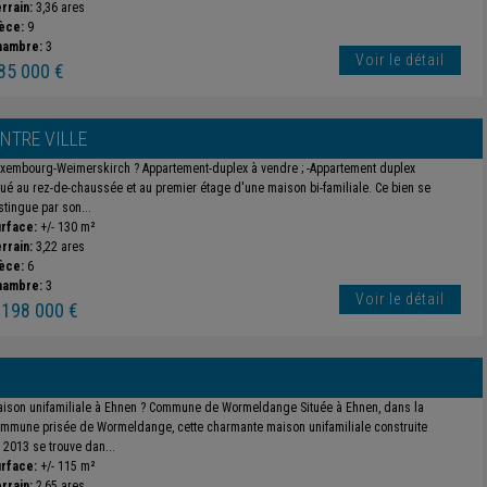
rrain:
3,36 ares
èce:
9
hambre:
3
Voir le détail
85 000 €
NTRE VILLE
xembourg-Weimerskirch ? Appartement-duplex à vendre ; -Appartement duplex
tué au rez-de-chaussée et au premier étage d'une maison bi-familiale. Ce bien se
stingue par son...
rface:
+/- 130 m²
rrain:
3,22 ares
èce:
6
hambre:
3
Voir le détail
 198 000 €
ison unifamiliale à Ehnen ? Commune de Wormeldange Située à Ehnen, dans la
mmune prisée de Wormeldange, cette charmante maison unifamiliale construite
 2013 se trouve dan...
rface:
+/- 115 m²
rrain:
2,65 ares