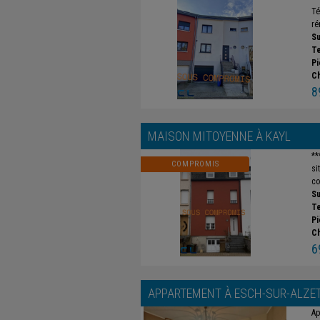
Té
ré
Su
Te
Pi
C
8
MAISON MITOYENNE À
KAYL
**
COMPROMIS
si
co
Su
Te
Pi
C
6
APPARTEMENT À
ESCH-SUR-ALZE
Ap