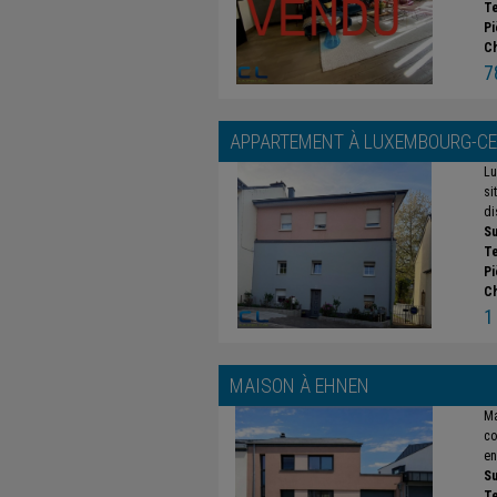
Te
Pi
C
7
APPARTEMENT À
LUXEMBOURG-CE
Lu
si
di
Su
Te
Pi
C
1
MAISON À
EHNEN
Ma
co
en
Su
Te