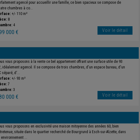
rfaitement agencé pour accueillir une famille, ce bien spacieux se compose de
atre chambres à co...
rface:
+/- 110 m²
èce:
8
hambre:
4
Voir le détail
99 000 €
us vous proposons à la vente ce bel appartement offrant une surface utile de 93
, idéalement agencé. Il se compose de trois chambres, d'un espace bureau, d'un
 séparé, d'...
rface:
+/- 93 m²
èce:
7
hambre:
3
Voir le détail
80 000 €
us vous proposons en exclusivité une maison mitoyenne des années 60, bien
tretenue, située dans le quartier recherché de Bourgrund à Esch-sur-Alzette, dans
 environnement ...