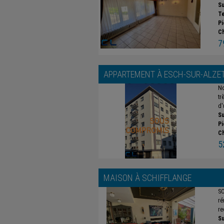
Su
Te
Pi
C
7
APPARTEMENT À
ESCH-SUR-ALZE
No
tr
d'
Su
Pi
C
5
MAISON À
SCHIFFLANGE
SO
ré
re
Su