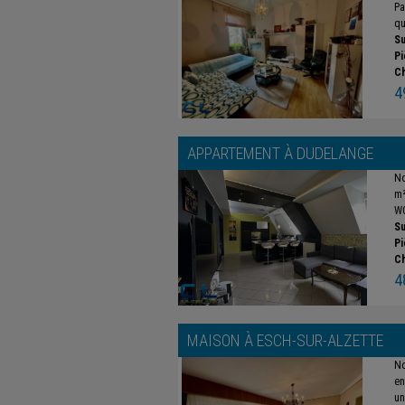
Pa
qu
Su
Pi
C
4
APPARTEMENT À
DUDELANGE
No
m²
WC
Su
Pi
C
4
MAISON À
ESCH-SUR-ALZETTE
No
en
un