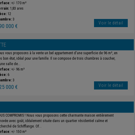
rface:
+/- 170 m²
rrain:
1,83 ares
èce:
12
hambre:
3
Voir le détail
90 000 €
TTE
us vous proposons à la vente un bel appartement d'une superficie de 96 m², en
ès bon état, idéal pour une famille. Il se compose de trois chambres à coucher,
une salle de...
rface:
+/- 96 m²
èce:
6
hambre:
3
Voir le détail
25 000 €
US COMPROMIS ! Nous vous proposons cette charmante maison entièrement
novée avec goût, idéalement située dans un quartier résidentiel calme et
cherché de Schifflange. Of...
rface:
+/- 150 m²