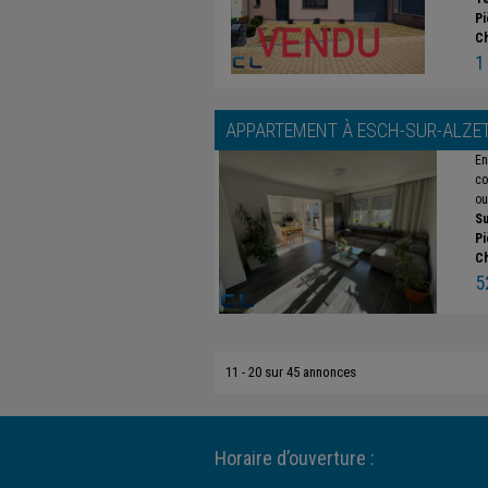
Pi
C
1
APPARTEMENT À
ESCH-SUR-ALZE
En
co
ou
Su
Pi
C
5
11 - 20 sur 45 annonces
Horaire d’ouverture :